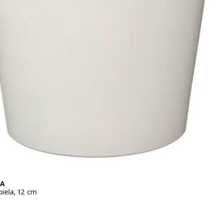
NA
biela, 12 cm
 € 2,99