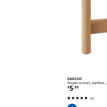
DAKSJUS
Stojan na kvet, bambus,
Cena € 5,99
5
€
,
99
Prehľad: 5
(4)