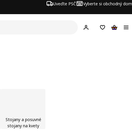
Uveďte PSČ
Vyberte si obchodný dom
Hej!
Prihlásenie
Nákupný zozn
Nákupný 
Stojany a posuvné
stojany na kvety