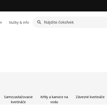
jn
Služby & info
Samozavlažovacie
Krhly a kanvice na
Závesné kvetináče
kvetináče
vodu