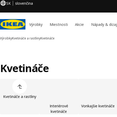
SK
slovenčina
Výrobky
Miestnosti
Akcie
Nápady & diza
Výrobky
Kvetináče a rastliny
Kvetináče
Kvetináče
Preskočiť zoznam kategórií výrobkov
Kvetináče a rastliny
Interiérové
Vonkajšie kvetináče
kvetináče