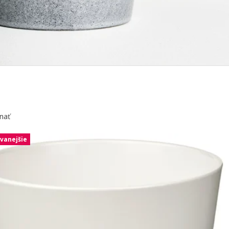
nať
vanejšie