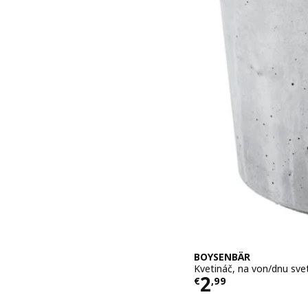
BOYSENBÄR
Kvetináč, na von/dnu sve
Cena € 2,99
2
€
,
99