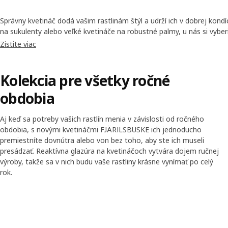
Správny kvetináč dodá vašim rastlinám štýl a udrží ich v dobrej kondíc
na sukulenty alebo veľké kvetináče na robustné palmy, u nás si vyberi
kvetináče nájdete v našom sortimente.
Zistite viac
Kolekcia pre všetky ročné
obdobia
Aj keď sa potreby vašich rastlín menia v závislosti od ročného
obdobia, s novými kvetináčmi FJÄRILSBUSKE ich jednoducho
premiestníte dovnútra alebo von bez toho, aby ste ich museli
presádzať. Reaktívna glazúra na kvetináčoch vytvára dojem ručnej
výroby, takže sa v nich budu vaše rastliny krásne vynímať po celý
rok.