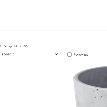
Počet výrobkov: 106
Zoradiť a filtrovať
Preskočiť na výsledky
Zoznam výsled
Zoradiť
Porovnať