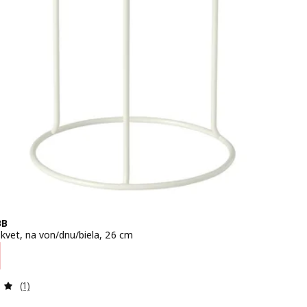
BB
 kvet, na von/dnu/biela, 26 cm
 € 2,99
Prehľad: 5 z 5 hviezdy. Celkové hodnotenie:
(1)