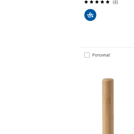
Prehľad: 5
(4)
Porovnať