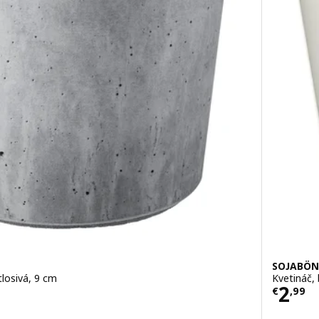
SOJABÖ
tlosivá, 9 cm
Kvetináč, 
Cena
2
€
,
99