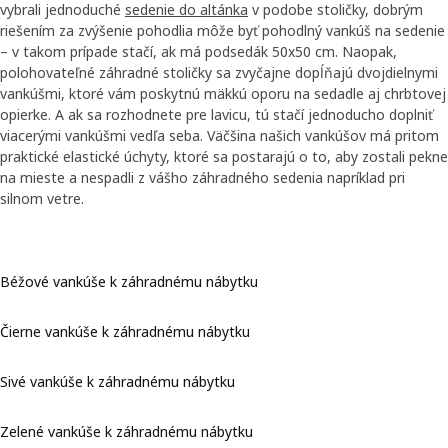
vybrali jednoduché
sedenie do altánka
v podobe stoličky, dobrým
riešením za zvýšenie pohodlia môže byť pohodlný vankúš na sedenie
– v takom prípade stačí, ak má podsedák 50x50 cm. Naopak,
polohovateľné záhradné stoličky sa zvyčajne dopĺňajú dvojdielnymi
vankúšmi, ktoré vám poskytnú mäkkú oporu na sedadle aj chrbtovej
opierke. A ak sa rozhodnete pre lavicu, tú stačí jednoducho doplniť
viacerými vankúšmi vedľa seba. Väčšina našich vankúšov má pritom
praktické elastické úchyty, ktoré sa postarajú o to, aby zostali pekne
na mieste a nespadli z vášho záhradného sedenia napríklad pri
silnom vetre.
Béžové vankúše k záhradnému nábytku
Čierne vankúše k záhradnému nábytku
Sivé vankúše k záhradnému nábytku
Zelené vankúše k záhradnému nábytku