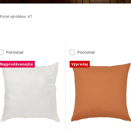
Počet výrobkov: 47
Zoradiť a filtrovať
Preskočiť na výsledky
Zoznam výsledkov
Porovnať
Porovnať
Najpredávanejšie
Výpredaj