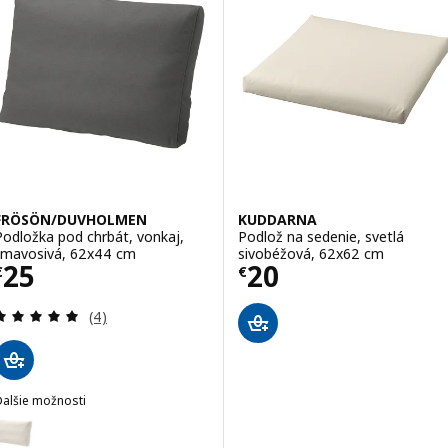
FRÖSÖN/DUVHOLMEN
KUDDARNA
Podložka pod chrbát, vonkaj,
Podlož na sedenie, svetlá
tmavosivá, 62x44 cm
sivobéžová, 62x62 cm
Cena € 25
Cena € 20
25
20
€
€
Prehľad: 5 z 5 hviezdy. Celkové hodnotenie:
(4)
Ďalšie možnosti
FRÖSÖN/DUVHOLMEN
Voliteľné: FRÖSÖN/DUVHOLMEN, Podložka pod chrbát, vonkaj, béžo