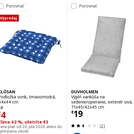
Porovnať
Porovnať
Výpredaj
KLÖSAN
DUVHOLMEN
Podložka vonk, tmavomodrá,
Výplň vankúša na
44x44 cm
sedenie/opieranie, exteriér sivá,
ôvodná cena € 7
71x45/42x45 cm
€
7
Cena € 19
19
Cena € 4
4
€
€
Zľava 42 %, ušetríte €3
Prehľad: 2.5 z 5
(2)
ena platí od 20. júla 2026 alebo do
vyčerpania zásob