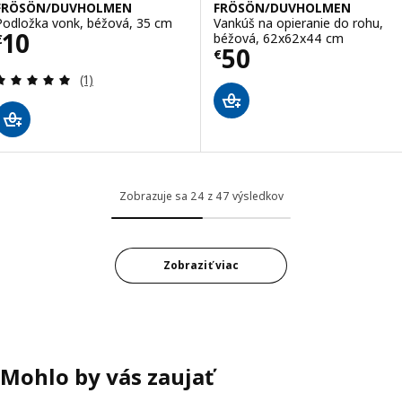
FRÖSÖN/DUVHOLMEN
FRÖSÖN/DUVHOLMEN
Podložka vonk, béžová, 35 cm
Vankúš na opieranie do rohu,
Cena € 10
10
béžová, 62x62x44 cm
€
Cena € 50
50
€
Prehľad: 5 z 5 hviezdy. Celkové hodnotenie:
(1)
Zobrazuje sa 24 z 47 výsledkov
Zobraziť viac
Mohlo by vás zaujať