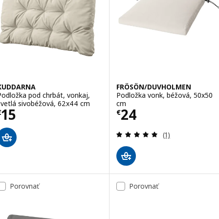
KUDDARNA
FRÖSÖN/DUVHOLMEN
Podložka pod chrbát, vonkaj,
Podložka vonk, béžová, 50x50
svetlá sivobéžová, 62x44 cm
cm
Cena € 15
Cena € 24
15
24
€
€
Prehľad: 5 z 5 h
(1)
Porovnať
Porovnať