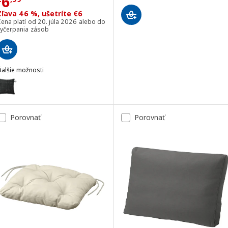
Cena € 6,99
6
Zľava 46 %, ušetríte €6
ena platí od 20. júla 2026 alebo do
vyčerpania zásob
Ďalšie možnosti
TOFTÖ
oliteľné: TOFTÖ, Poťah na vankúš, čierna exteriér/použitie vnútri, 5
Porovnať
Porovnať