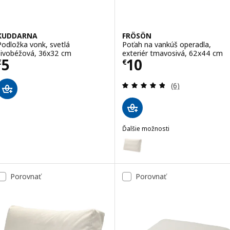
KUDDARNA
FRÖSÖN
Podložka vonk, svetlá
Poťah na vankúš operadla,
sivobéžová, 36x32 cm
exteriér tmavosivá, 62x44 cm
Cena € 5
Cena € 10
5
10
€
€
Prehľad: 4.8 z 5
(6)
Ďalšie možnosti
FRÖSÖN
Voliteľné: FRÖSÖN, Poťah na va
Porovnať
Porovnať