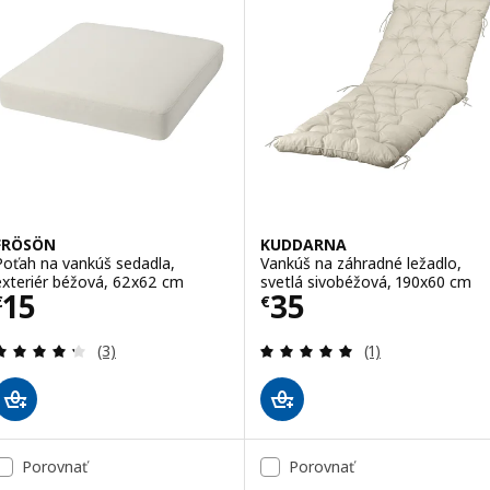
FRÖSÖN
KUDDARNA
Poťah na vankúš sedadla,
Vankúš na záhradné ležadlo,
exteriér béžová, 62x62 cm
svetlá sivobéžová, 190x60 cm
Cena € 15
Cena € 35
15
35
€
€
Prehľad: 4.3 z 5 hviezdy. Celkové hodnotenie:
Prehľad: 5 z 5 h
(3)
(1)
Porovnať
Porovnať