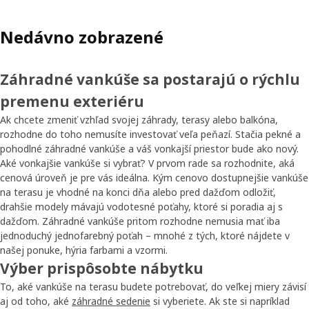
Nedávno zobrazené
Záhradné vankúše sa postarajú o rýchlu
premenu exteriéru
Ak chcete zmeniť vzhľad svojej záhrady, terasy alebo balkóna,
rozhodne do toho nemusíte investovať veľa peňazí. Stačia pekné a
pohodlné záhradné vankúše a váš vonkajší priestor bude ako nový.
Aké vonkajšie vankúše si vybrať? V prvom rade sa rozhodnite, aká
cenová úroveň je pre vás ideálna. Kým cenovo dostupnejšie vankúše
na terasu je vhodné na konci dňa alebo pred dažďom odložiť,
drahšie modely mávajú vodotesné poťahy, ktoré si poradia aj s
dažďom. Záhradné vankúše pritom rozhodne nemusia mať iba
jednoduchý jednofarebný poťah – mnohé z tých, ktoré nájdete v
našej ponuke, hýria farbami a vzormi.
Výber prispôsobte nábytku
To, aké vankúše na terasu budete potrebovať, do veľkej miery závisí
aj od toho, aké
záhradné sedenie
si vyberiete. Ak ste si napríklad