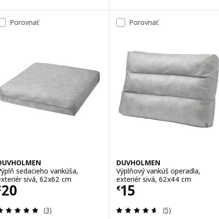
Porovnať
Porovnať
DUVHOLMEN
DUVHOLMEN
Výplň sedacieho vankúša,
Výplňový vankúš operadla,
exteriér sivá, 62x62 cm
exteriér sivá, 62x44 cm
Cena € 20
Cena € 15
20
15
€
€
Prehľad: 5 z 5 hviezdy. Celkové hodnotenie:
Prehľad: 4.6 z 5
(3)
(5)