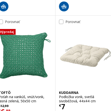
Porovnať
Porovnať
Výpredaj
TOFTÖ
KUDDARNA
Poťah na vankúš, vnút/vonk,
Podložka vonk, svetlá
jasná zelená, 50x50 cm
sivobéžová, 44x44 cm
Cena € 7
7
ôvodná cena € 12,99
€
€
12
,
99
€
,
99