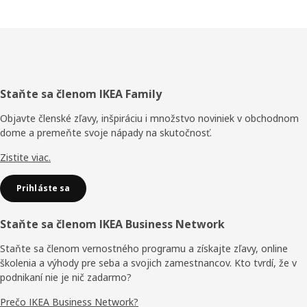
Päta
Staňte sa členom IKEA Family
stránky
Objavte členské zľavy, inšpiráciu i množstvo noviniek v obchodnom
dome a premeňte svoje nápady na skutočnosť.
Zistite viac.
Prihláste sa
Staňte sa členom IKEA Business Network
Staňte sa členom vernostného programu a získajte zľavy, online
školenia a výhody pre seba a svojich zamestnancov. Kto tvrdí, že v
podnikaní nie je nič zadarmo?
Prečo IKEA Business Network?