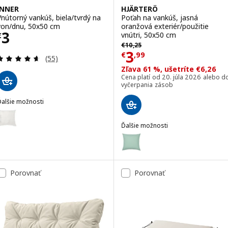
INNER
HJÄRTERÖ
Vnútorný vankúš, biela/tvrdý na
Poťah na vankúš, jasná
von/dnu, 50x50 cm
oranžová exteriér/použitie
Cena € 3
3
vnútri, 50x50 cm
€
Pôvodná cena € 10,25
€
10
,
25
Cena € 3,99
3
€
,
99
Prehľad: 4.6 z 5 hviezdy. Celkové hodnotenie:
(55)
Zľava 61 %, ušetríte €6,26
Cena platí od 20. júla 2026 alebo d
vyčerpania zásob
Ďalšie možnosti
NNER
oliteľné: INNER, Vnútorný vankúš, biela/tvrdý na von/dnu, 65x65 cm
Ďalšie možnosti
oliteľné: INNER, Vnútorný vankúš, biela/tvrdý na von/dnu, 40x58 cm
HJÄRTERÖ
Voliteľné: HJÄRTERÖ, Poťah na v
Porovnať
Porovnať