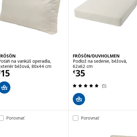
FRÖSÖN
FRÖSÖN/DUVHOLMEN
Poťah na vankúš operadla,
Podlož na sedenie, béžová,
exteriér béžová, 80x44 cm
62x62 cm
Cena € 15
Cena € 35
15
35
€
€
Prehľad: 5 z 5 h
(1)
Porovnať
Porovnať