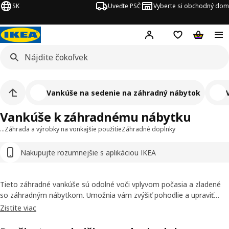
SK
Uveďte PSČ
Vyberte si obchodný dom
Hej!
Prihlásenie
Nákupný zozn
Nákupný 
Vankúše na sedenie na záhradný nábytok
Vankúše k záhradnému nábytku
…
Záhrada a výrobky na vonkajšie použitie
Záhradné doplnky
Nakupujte rozumnejšie s aplikáciou IKEA
Tieto záhradné vankúše sú odolné voči vplyvom počasia a zladené
so záhradným nábytkom. Umožnia vám zvýšiť pohodlie a upraviť
vzhľad vášho sedenia. Využite ich farby a vzory a úplne zmeňte
Zistite viac
atmosféru priestoru. Väčšina z nich má snímateľné poťahy, ktoré sa
dajú prať, vďaka čomu budú vždy svieže.