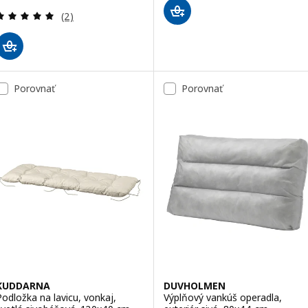
Prehľad: 5 z 5 hviezdy. Celkové hodnotenie:
(2)
Porovnať
Porovnať
KUDDARNA
DUVHOLMEN
Podložka na lavicu, vonkaj,
Výplňový vankúš operadla,