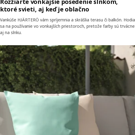
Rozžiarte vonkajšie posedenie slnkom,
ktoré svieti, aj keď je oblačno
Vankúše HJÄRTERÖ vám spríjemnia a skrášlia terasu či balkón. Hodia
sa na používanie vo vonkajších priestoroch, pretože farby sú trvácne
aj na slnku.