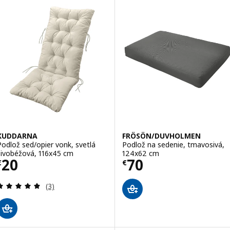
KUDDARNA
FRÖSÖN/DUVHOLMEN
Podlož sed/opier vonk, svetlá
Podlož na sedenie, tmavosivá,
sivobéžová, 116x45 cm
124x62 cm
Cena € 20
Cena € 70
20
70
€
€
Prehľad: 5 z 5 hviezdy. Celkové hodnotenie:
(3)