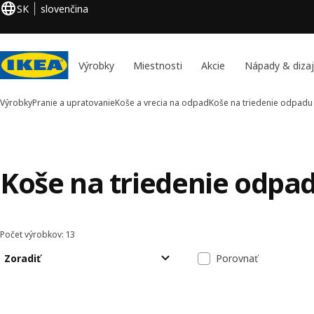
SK
slovenčina
Výrobky
Miestnosti
Akcie
Nápady & diza
Výrobky
Pranie a upratovanie
Koše a vrecia na odpad
Koše na triedenie odpadu
Koše na triedenie odpa
Počet výrobkov: 13
Zoradiť a filtrovať
Preskočiť na výsledky
Zoznam výsled
Zoradiť
Porovnať