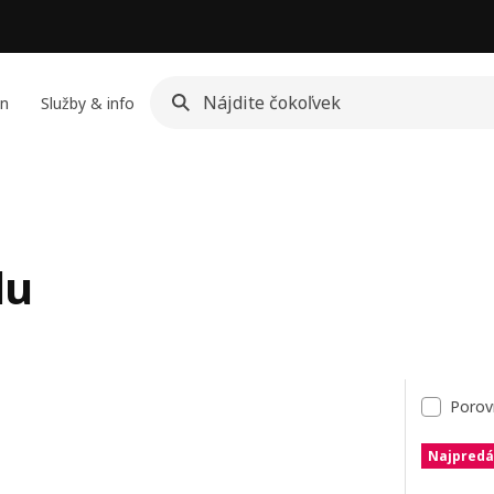
jn
Služby & info
du
kov
Porov
Najpredá