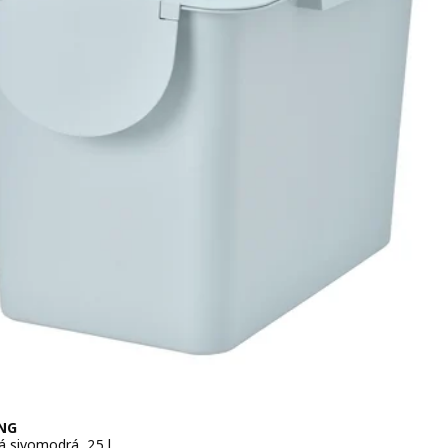
NG
á sivomodrá, 25 l