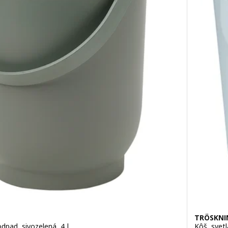
TRÖSKNI
dpad, sivozelená, 4 l
Kôš, svetl