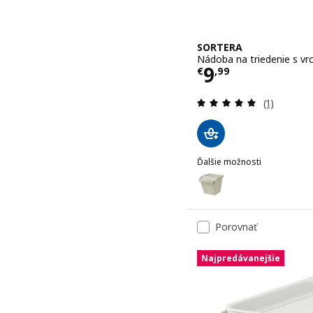
SORTERA
Nádoba na triedenie s vr
Cena € 9,99
9
€
,
99
Prehľad: 5
(1)
Ďalšie možnosti
SORTERA
Voliteľné: SORTERA, Nádo
Porovnať
Najpredávanejšie