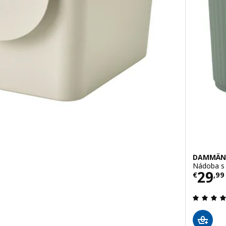
DAMMÄN
Nádoba s 
Cena
29
€
,
99
 z 5 hviezdy. Celkové hodnotenie: