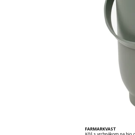
FARMARKVAST
Kôš s vrchnákom na bio o