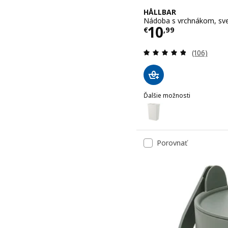
HÅLLBAR
Nádoba s vrchnákom, svet
Cena € 10,9
10
€
,
99
Prehľad: 4
(106)
Ďalšie možnosti
HÅLLBAR
Voliteľné: HÅLLBAR, Nádo
Voliteľné: HÅLLBAR, Nádo
Porovnať