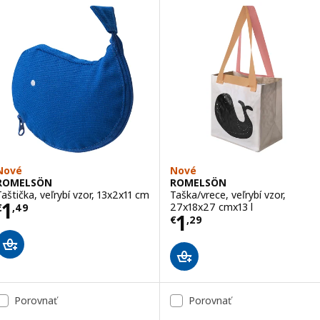
Nové
Nové
ROMELSÖN
ROMELSÖN
Taštička, veľrybí vzor, 13x2x11 cm
Taška/vrece, veľrybí vzor,
Cena € 1,49
1
27x18x27 cmx13 l
€
,
49
Cena € 1,29
1
€
,
29
Porovnať
Porovnať