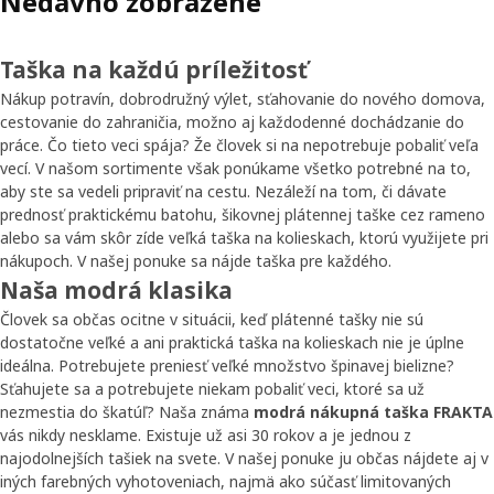
Nedávno zobrazené
Taška na každú príležitosť
Nákup potravín, dobrodružný výlet, sťahovanie do nového domova,
cestovanie do zahraničia, možno aj každodenné dochádzanie do
práce. Čo tieto veci spája? Že človek si na nepotrebuje pobaliť veľa
vecí. V našom sortimente však ponúkame všetko potrebné na to,
aby ste sa vedeli pripraviť na cestu. Nezáleží na tom, či dávate
prednosť praktickému batohu, šikovnej plátennej taške cez rameno
alebo sa vám skôr zíde veľká taška na kolieskach, ktorú využijete pri
nákupoch. V našej ponuke sa nájde taška pre každého.
Naša modrá klasika
Človek sa občas ocitne v situácii, keď plátenné tašky nie sú
dostatočne veľké a ani praktická taška na kolieskach nie je úplne
ideálna. Potrebujete preniesť veľké množstvo špinavej bielizne?
Sťahujete sa a potrebujete niekam pobaliť veci, ktoré sa už
nezmestia do škatúľ? Naša známa
modrá nákupná taška FRAKTA
vás nikdy nesklame. Existuje už asi 30 rokov a je jednou z
najodolnejších tašiek na svete. V našej ponuke ju občas nájdete aj v
iných farebných vyhotoveniach, najmä ako súčasť limitovaných