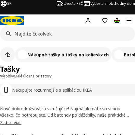
SK
Uveďte PSČ
Vyberte si obchodný dom
Hej!
Prihlásenie
Nákupný zozn
Nákupný 
Nákupné tašky a tašky na kolieskach
Bato
Tašky
Výrobky
Malé úložné priestory
Nakupujte rozumnejšie s aplikáciou IKEA
Nové dobrodružstvá sú vzrušujúce! Najmä ak máte so sebou
všetko, čo potrebujete. Od batohov po dáždniky, naše praktické
tašky a doplnky na cestovanie sa postarajú o to, aby bol každý výlet
Zistite viac
pohodlný a zábavný – či už cestujete na druhú stranu mesta alebo
na druhý koniec sveta.