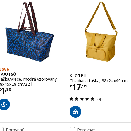
Nové
SPJUTSÖ
KLOTPIL
Taška/vrece, modrá vzorovaný,
Chladiaca taška, 38x24x40 cm
Cena € 17,99
18x45x28 cm/22 l
17
€
,
99
Cena € 1,99
1
€
,
99
Prehľad: 4.8 z 5
(4)
Porovnať
Porovnať