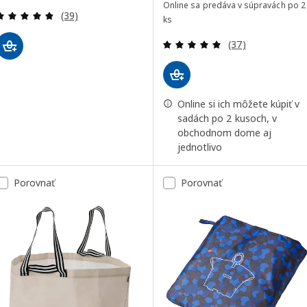
Online sa predáva v súpravách po 2
Prehľad: 4.8 z 5 hviezdy. Celkové hodnotenie:
(39)
ks
Prehľad: 5 z 5 h
(37)
Online si ich môžete kúpiť v
sadách po 2 kusoch, v
obchodnom dome aj
jednotlivo
Porovnať
Porovnať