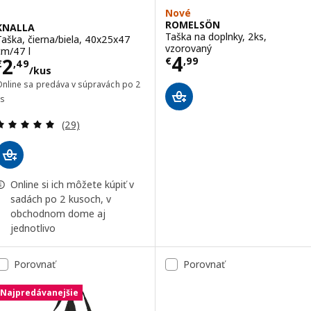
Nové
ROMELSÖN
KNALLA
Taška na doplnky, 2ks,
Taška, čierna/biela, 40x25x47
vzorovaný
cm/47 l
Cena € 4,99
4
Cena € 2,49/kus
2
€
,
99
€
,
49
/kus
Online sa predáva v súpravách po 2
ks
Prehľad: 4.9 z 5 hviezdy. Celkové hodnotenie:
(29)
Online si ich môžete kúpiť v
sadách po 2 kusoch, v
obchodnom dome aj
jednotlivo
Porovnať
Porovnať
Najpredávanejšie