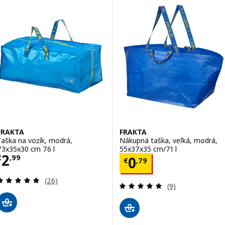
FRAKTA
FRAKTA
Taška na vozík, modrá,
Nákupná taška, veľká, modrá,
73x35x30 cm 76 l
55x37x35 cm/71 l
Cena € 2,99
2
Cena € 0,79
€
,
99
0
€
,
79
Prehľad: 4.9 z 5 hviezdy. Celkové hodnotenie:
(26)
Prehľad: 4.9 z 5
(9)