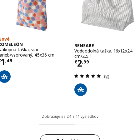
Nové
ROMELSÖN
RENSARE
Nákupná taška, viac
Vodeodolná taška, 16x12x24
farieb/vzorovaný, 45x36 cm
cm/2.5 l
Cena € 1,49
1
Cena € 2,99
2
€
,
49
€
,
99
Prehľad: 4.9 z 5
(8)
Zobrazuje sa 24 z 41 výsledkov