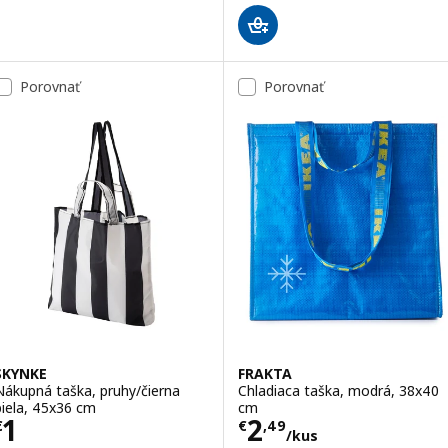
Porovnať
Porovnať
SKYNKE
FRAKTA
Nákupná taška, pruhy/čierna
Chladiaca taška, modrá, 38x40
biela, 45x36 cm
cm
Cena € 1
Cena € 2,49/ku
1
2
€
€
,
49
/kus