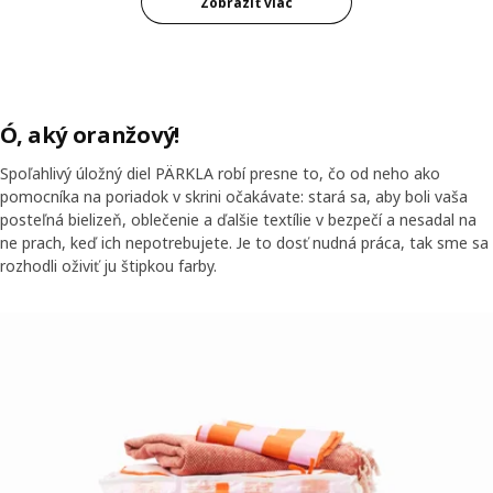
Zobraziť viac
Ó, aký oranžový!
Spoľahlivý úložný diel PÄRKLA robí presne to, čo od neho ako
pomocníka na poriadok v skrini očakávate: stará sa, aby boli vaša
posteľná bielizeň, oblečenie a ďalšie textílie v bezpečí a nesadal na
ne prach, keď ich nepotrebujete. Je to dosť nudná práca, tak sme sa
rozhodli oživiť ju štipkou farby.