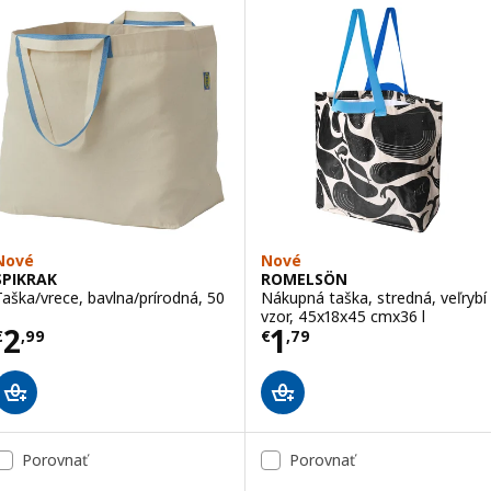
Nové
Nové
SPIKRAK
ROMELSÖN
Taška/vrece, bavlna/prírodná, 50
Nákupná taška, stredná, veľrybí
vzor, 45x18x45 cmx36 l
Cena € 2,99
Cena € 1,79
2
1
€
,
99
€
,
79
Porovnať
Porovnať