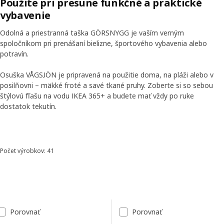
Použite pri presune funkčné a praktické
vybavenie
Odolná a priestranná taška GÖRSNYGG je vaším verným
spoločníkom pri prenášaní bielizne, športového vybavenia alebo
potravín.
Osuška VÅGSJÖN je pripravená na použitie doma, na pláži alebo v
posilňovni – mäkké froté a savé tkané pruhy. Zoberte si so sebou
štýlovú fľašu na vodu IKEA 365+ a budete mať vždy po ruke
iť prepis
Pozastavenie videa
dostatok tekutín.
Skip listing
Počet výrobkov: 41
Zoradiť a filtrovať
Preskočiť na výsledky
Zoznam výsledkov
Porovnať
Porovnať