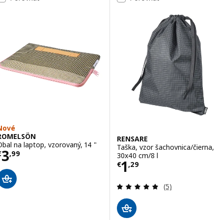
Nové
ROMELSÖN
RENSARE
Obal na laptop, vzorovaný, 14 "
Taška, vzor šachovnica/čierna,
Cena € 3,99
3
€
,
99
30x40 cm/8 l
Cena € 1,29
1
€
,
29
Prehľad: 5 z 5 h
(5)