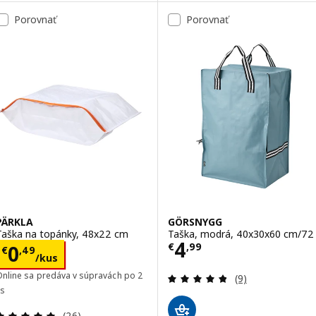
Porovnať
Porovnať
PÄRKLA
GÖRSNYGG
Taška na topánky, 48x22 cm
Taška, modrá, 40x30x60 cm/72 
Cena € 4,99
4
Cena € 0,49/kus
€
,
99
0
€
,
49
/kus
Prehľad: 4.8 z 5
Online sa predáva v súpravách po 2
(9)
ks
Prehľad: 4.9 z 5 hviezdy. Celkové hodnotenie:
(26)