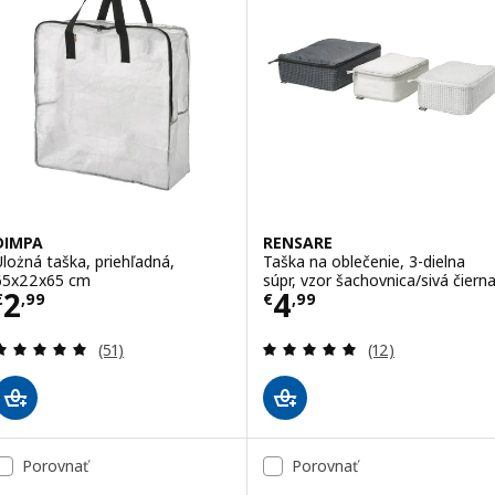
DIMPA
RENSARE
Úlożná taška, priehľadná,
Taška na oblečenie, 3-dielna
65x22x65 cm
súpr, vzor šachovnica/sivá čiern
Cena € 2,99
Cena € 4,99
2
4
€
,
99
€
,
99
Prehľad: 5 z 5 hviezdy. Celkové hodnotenie:
Prehľad: 5 z 5 h
(51)
(12)
Porovnať
Porovnať