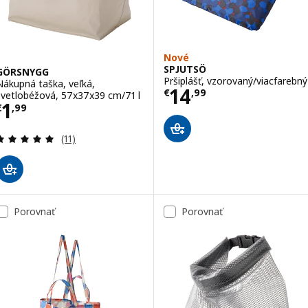
Nové
SPJUTSÖ
GÖRSNYGG
Pršiplášť, vzorovaný/viacfarebný
Nákupná taška, veľká,
Cena € 14,99
14
€
,
99
svetlobéžová, 57x37x39 cm/71 l
Cena € 1,99
1
€
,
99
Prehľad: 5 z 5 hviezdy. Celkové hodnotenie:
(11)
Porovnať
Porovnať