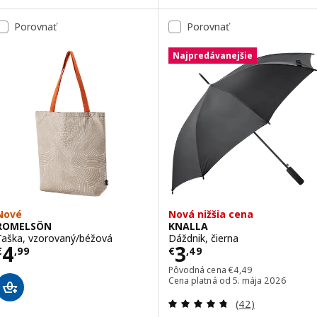
Porovnať
Porovnať
Najpredávanejšie
Nové
Nová nižšia cena
ROMELSÖN
KNALLA
Taška, vzorovaný/béžová
Dáždnik, čierna
Cena € 4,99
Cena € 3,49
4
3
€
,
99
€
,
49
Pôvodná cena € 4,49
Pôvodná cena
€
4
,
49
Cena platná od 5. mája 2026
Prehľad: 4.7 z 5
(42)