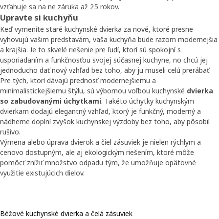
vzťahuje sa na ne záruka až 25 rokov.
Upravte si kuchyňu
Keď vymeníte staré kuchynské dvierka za nové, ktoré presne
vyhovujú vašim predstavám, vaša kuchyňa bude razom modernejšia
a krajšia. Je to skvelé riešenie pre ľudí, ktorí sú spokojní s
usporiadaním a funkčnosťou svojej súčasnej kuchyne, no chcú jej
jednoducho dať nový vzhľad bez toho, aby ju museli celú prerábať.
Pre tých, ktorí dávajú prednosť modernejšiemu a
minimalistickejšiemu štýlu, sú výbornou voľbou kuchynské
dvierka
so zabudovanými úchytkami
. Takéto úchytky kuchynským
dvierkam dodajú elegantný vzhľad, ktorý je funkčný, moderný a
nádherne doplní zvyšok kuchynskej výzdoby bez toho, aby pôsobil
rušivo.
Výmena alebo úprava dvierok a čiel zásuviek je nielen rýchlym a
cenovo dostupným, ale aj ekologickým riešením, ktoré môže
pomôcť znížiť množstvo odpadu tým, že umožňuje opätovné
využitie existujúcich dielov.
Béžové kuchynské dvierka a čelá zásuviek