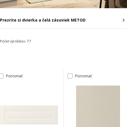
Prezrite si dvierka a čelá zásuviek METOD
Počet výrobkov: 77
Zoradiť a filtrovať
Preskočiť na výsledky
Zoznam výsledkov
Porovnať
Porovnať