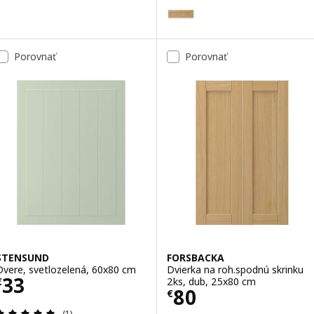
FORSBACKA
Voliteľné: FORSBACKA, Čelo zás
Voliteľné: FORSBACKA, Čelo zás
Porovnať
Porovnať
Voliteľné: FORSBACKA, Čelo zás
Voliteľné: FORSBACKA, Čelo zás
Voliteľné: FORSBACKA, Čelo zás
Voliteľné: FORSBACKA, Čelo zás
STENSUND
FORSBACKA
Dvere, svetlozelená, 60x80 cm
Dvierka na roh.spodnú skrinku
Cena € 33
33
2ks, dub, 25x80 cm
€
Cena € 80
80
€
Prehľad: 5 z 5 hviezdy. Celkové hodnotenie:
(1)