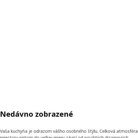
Nedávno zobrazené
Vaša kuchyňa je odrazom vášho osobného štýlu. Celková atmosféra
priestoru pritom do veľkej miery závisí od použitých dizajnových