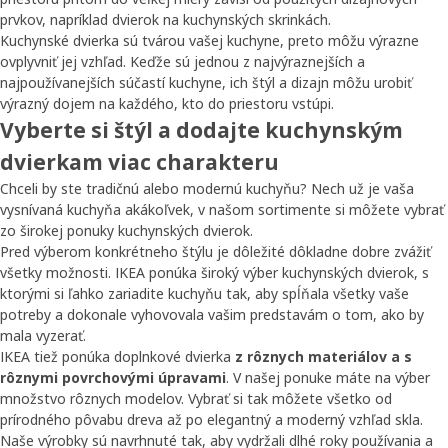
prvkov, napríklad dvierok na kuchynských skrinkách.
Kuchynské dvierka sú tvárou vašej kuchyne, preto môžu výrazne
ovplyvniť jej vzhľad. Keďže sú jednou z najvýraznejších a
najpoužívanejších súčastí kuchyne, ich štýl a dizajn môžu urobiť
výrazný dojem na každého, kto do priestoru vstúpi.
Vyberte si štýl a dodajte kuchynským
dvierkam viac charakteru
Chceli by ste tradičnú alebo modernú kuchyňu? Nech už je vaša
vysnívaná kuchyňa akákoľvek, v našom sortimente si môžete vybrať
zo širokej ponuky kuchynských dvierok.
Pred výberom konkrétneho štýlu je dôležité dôkladne dobre zvážiť
všetky možnosti. IKEA ponúka široký výber kuchynských dvierok, s
ktorými si ľahko zariadite kuchyňu tak, aby spĺňala všetky vaše
potreby a dokonale vyhovovala vašim predstavám o tom, ako by
mala vyzerať.
IKEA tiež ponúka doplnkové dvierka
z rôznych materiálov a s
rôznymi povrchovými úpravami
. V našej ponuke máte na výber
množstvo rôznych modelov. Vybrať si tak môžete všetko od
prírodného pôvabu dreva až po elegantný a moderný vzhľad skla.
Naše výrobky sú navrhnuté tak, aby vydržali dlhé roky používania a