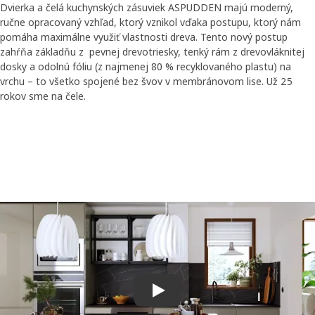
Dvierka a čelá kuchynských zásuviek ASPUDDEN majú moderný,
ručne opracovaný vzhľad, ktorý vznikol vďaka postupu, ktorý nám
pomáha maximálne využiť vlastnosti dreva. Tento nový postup
zahŕňa základňu z pevnej drevotriesky, tenký rám z drevovláknitej
dosky a odolnú fóliu (z najmenej 80 % recyklovaného plastu) na
vrchu – to všetko spojené bez švov v membránovom lise. Už 25
rokov sme na čele.
Skip listing
Prehrať video