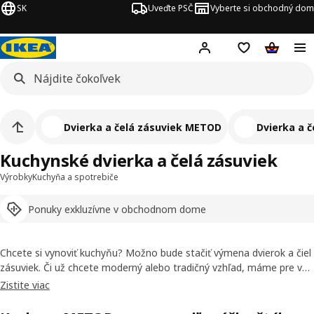
SK
Uveďte PSČ
Vyberte si obchodný dom
Hej!
Prihlásenie
Nákupný zozn
Nákupný 
Dvierka a čelá zásuviek METOD
Dvierka a 
Kuchynské dvierka a čelá zásuviek
Výrobky
Kuchyňa a spotrebiče
Ponuky exkluzívne v obchodnom dome
Chcete si vynoviť kuchyňu? Možno bude stačiť výmena dvierok a čiel
zásuviek. Či už chcete moderný alebo tradičný vzhľad, máme pre vás
široký výber kvalitných kuchynských dvierok, z ktorých si môžete
Zistite viac
vybrať podľa svojho štýlu. Na záver ich vo väčšine prípadov stačí už
len doplniť úchytkami a je to.