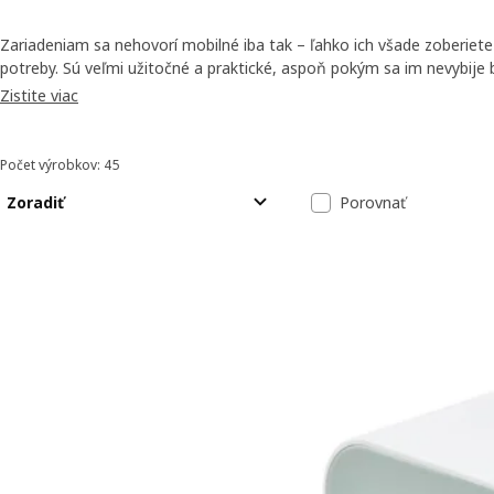
Zariadeniam sa nehovorí mobilné iba tak – ľahko ich všade zoberiet
potreby. Sú veľmi užitočné a praktické, aspoň pokým sa im nevybije
sortiment káblov, nabíjačiek, power bank nabíjačiek a ďalších výrob
Zistite viac
zariadenia vždy nabité a pripravené na použitie.
Počet výrobkov: 45
Zoradiť a filtrovať
Preskočiť na výsledky
Zoznam výsled
Zoradiť
Porovnať