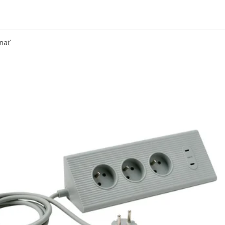
: SITTBRUNN, USB-C na USB-C, biela, 1.0 m
: LILLHULT, USB-C na USB-C, tmavozelená, 60 W/1.5 m
nať
 LILLHULT, USB-C na USB-C, oranžová/svetlofialová, 1.5 m
: SITTBRUNN, USB-C na USB-C, svetlozelená, 1.0 m
: RUNDHULT, USB-C na USB-C, béžová/modrá, 1.5 m/100 W
 LILLHULT, USB-C na USB-C, fialová, 3.0 m