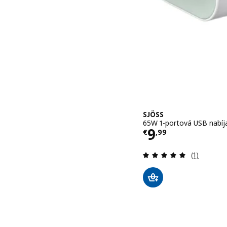
SJÖSS
65W 1-portová USB nabíj
Cena € 9,99
9
€
,
99
Prehľad: 5
(1)