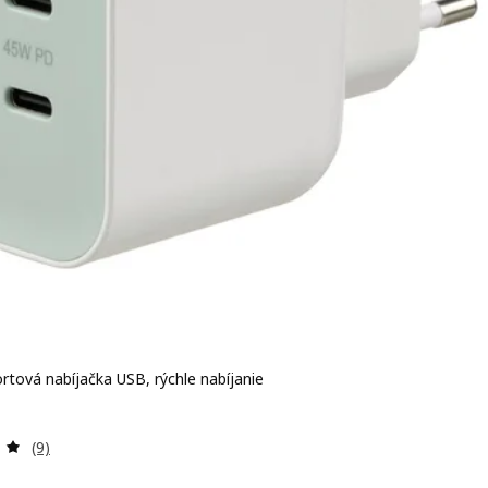
rtová nabíjačka USB, rýchle nabíjanie
 € 9,99
Prehľad: 5 z 5 hviezdy. Celkové hodnotenie:
(9)