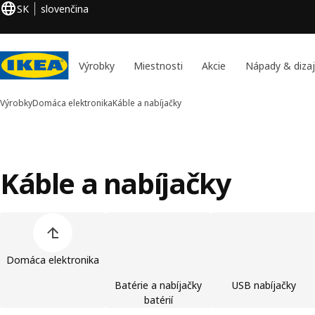
SK
slovenčina
Výrobky
Miestnosti
Akcie
Nápady & diza
Výrobky
Domáca elektronika
Káble a nabíjačky
Káble a nabíjačky
Preskočiť zoznam kategórií výrobkov
Domáca elektronika
Batérie a nabíjačky
USB nabíjačky
batérií