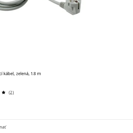
í kábel, zelená, 1.8 m
 € 19,99
Prehľad: 5 z 5 hviezdy. Celkové hodnotenie:
(2)
nať