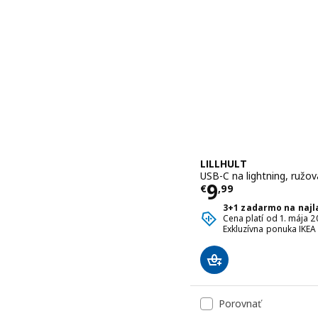
LILLHULT
USB-C na lightning, ružo
Cena € 9,99
9
€
,
99
3+1 zadarmo na najla
Cena platí od 1. mája 
Exkluzívna ponuka IKEA
Porovnať