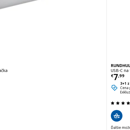
RUNDHU
ačka
USB-C na 
Cena
7
€
,
99
3+1 z
 z 5 hviezdy. Celkové hodnotenie:
Cena 
Exklu
Ďalšie mož