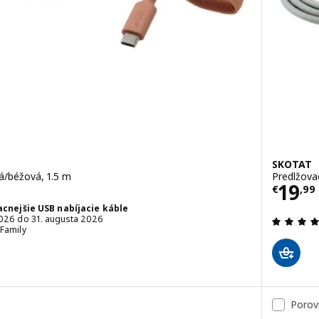
SKOTAT
vá/béžová, 1.5 m
Predlžovac
Cena
19
€
,
99
cnejšie USB nabíjacie káble
2026 do 31. augusta 2026
 Family
Porov