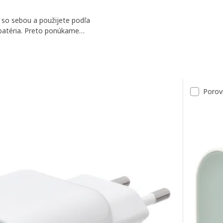
e so sebou a použijete podľa
 batéria. Preto ponúkame
kov, vďaka ktorým budú vaše
kov
Porov