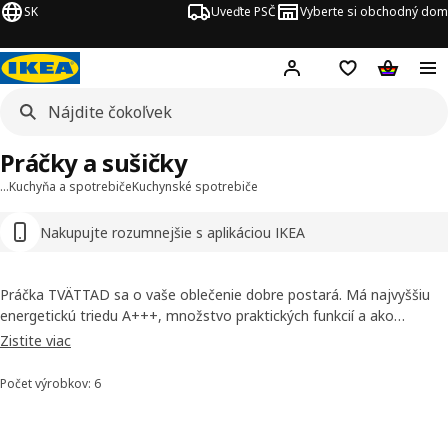
SK
Uveďte PSČ
Vyberte si obchodný dom
Hej!
Prihlásenie
Nákupný zozn
Nákupný 
Práčky a sušičky
…
Kuchyňa a spotrebiče
Kuchynské spotrebiče
Nakupujte rozumnejšie s aplikáciou IKEA
Práčka TVÄTTAD sa o vaše oblečenie dobre postará. Má najvyššiu
energetickú triedu A+++, množstvo praktických funkcií a ako
vstavaná práčka krásne splynie s nábytkom. Navyše na ňu
Zistite viac
ponúkame záruku 5 rokov zadarmo.
Počet výrobkov: 6
Zoradiť a filtrovať