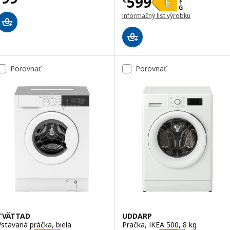
Cena € 599
599
Informačný list výrobku
(otvorí sa v novom okne)
Porovnať
Porovnať
TVÄTTAD
UDDARP
Vstavaná práčka, biela
Pračka, IKEA 500, 8 kg