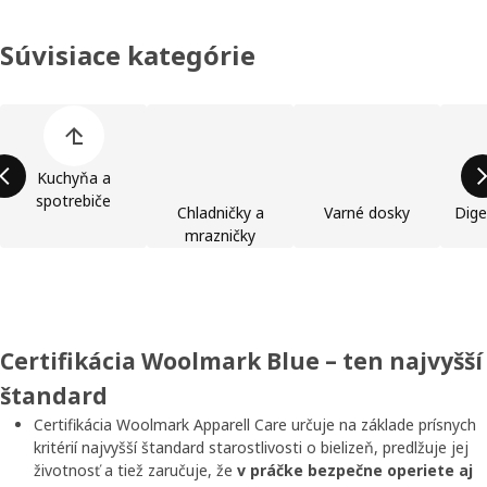
Súvisiace kategórie
Preskočiť zoznam kategórií výrobkov
Kuchyňa a
spotrebiče
Chladničky a
Varné dosky
Dige
mrazničky
Certifikácia Woolmark Blue – ten najvyšší
štandard
Certifikácia Woolmark Apparell Care určuje na základe prísnych
kritérií najvyšší štandard starostlivosti o bielizeň, predlžuje jej
životnosť a tiež zaručuje, že
v práčke bezpečne operiete aj