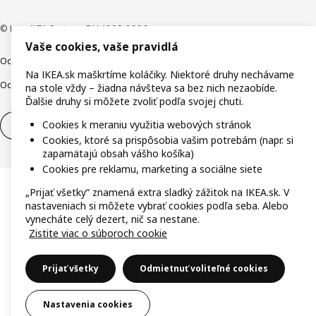
© Inter IKEA Systems B.V. 1999-2026
Vaše cookies, vaše pravidlá
Ochrana osobných údajov
Cookies
Zodpovedné odhalenie
Na IKEA.sk maškrtíme koláčiky. Niektoré druhy nechávame
Ochrana Oznamovateľov
Digitálna prístupnosť
na stole vždy – žiadna návšteva sa bez nich nezaobíde.
Ďalšie druhy si môžete zvoliť podľa svojej chuti.
Cookies k meraniu využitia webových stránok
Odstúpenie od zmluvy
Odstúpenie od zmluvy (služby)
Cookies, ktoré sa prispôsobia vašim potrebám (napr. si
zapamätajú obsah vášho košíka)
Cookies pre reklamu, marketing a sociálne siete
„Prijať všetky“ znamená extra sladký zážitok na IKEA.sk. V
nastaveniach si môžete vybrať cookies podľa seba. Alebo
vynecháte celý dezert, nič sa nestane.
Zistite viac o súboroch cookie
Prijať všetky
Odmietnuť voliteľné cookies
Nastavenia cookies