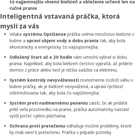
tú
najjemnejšiu vlnenú bielizeň a oblečenie určené len na
ručné pranie
.
Inteligentná vstavaná práčka, ktorá
myslí za vás
Vďaka
systému OptiSense
práčka sníma množstvo bielizne v
bubne a
upraví objem vody a dobu prania
tak, aby bola
ekonomicky a energeticky čo najúspornejšia;
Odložený štart až o 20 hodín
vám umožní vybrať si dobu
prania. Napríklad, aby bola bielizeň čerstvo vypratá, až prídete
domov z práce alebo keď je nižšia sadzba za elektrinu;
Systém kontroly nevyváženosti
rovnomerne rozloží váhu v
bubne práčky, ak je bielizeň nevyvážená, a upraví rýchlosť
odstreďovania tak, aby bola čo najúčinnejšia;
Systém proti nadmernému peneniu
zaistí, že ak pridáte
príliš veľa prostriedku na pranie, práčka automaticky nastaví
vyšší počet cyklov pláchania;
Ochrana proti pretečeniu
odhaľuje možné problémy, ktoré
by mali viesť k pretečeniu. Práčka v prípade potreby