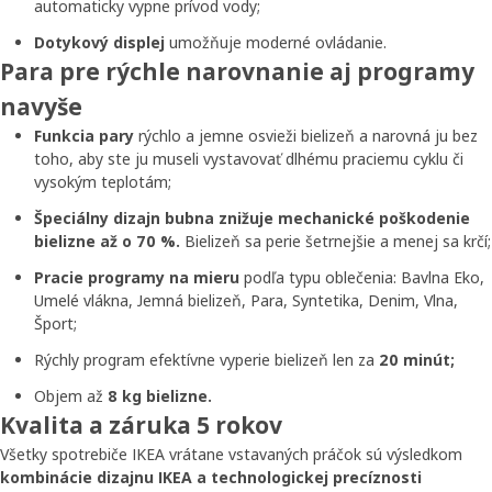
automaticky vypne prívod vody;
Dotykový displej
umožňuje moderné ovládanie.
Para pre rýchle narovnanie aj programy
navyše
Funkcia pary
rýchlo a jemne osvieži bielizeň a narovná ju bez
toho, aby ste ju museli vystavovať dlhému praciemu cyklu či
vysokým teplotám;
Špeciálny dizajn bubna znižuje mechanické poškodenie
bielizne až o 70 %.
Bielizeň sa perie šetrnejšie a menej sa krčí;
Pracie programy na mieru
podľa typu oblečenia: Bavlna Eko,
Umelé vlákna, Jemná bielizeň, Para, Syntetika, Denim, Vlna,
Šport;
Rýchly program efektívne vyperie bielizeň len za
20 minút;
Objem až
8 kg bielizne.
Kvalita a záruka 5 rokov
Všetky spotrebiče IKEA vrátane vstavaných práčok sú výsledkom
kombinácie dizajnu IKEA a technologickej precíznosti