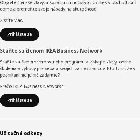
stránky
Objavte členské zľavy, inšpiráciu i množstvo noviniek v obchodnom
dome a premeňte svoje nápady na skutočnosť.
Zistite viac.
Prihláste sa
Staňte sa členom IKEA Business Network
Staňte sa členom vernostného programu a získajte zľavy, online
školenia a výhody pre seba a svojich zamestnancov. Kto tvrdí, že v
podnikaní nie je nič zadarmo?
Prečo IKEA Business Network?
Prihláste sa
Užitočné odkazy