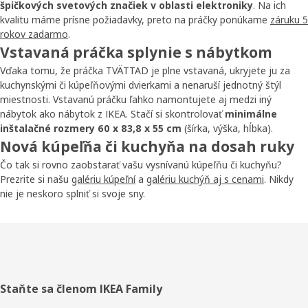
špičkových svetových značiek v oblasti elektroniky
. Na ich
kvalitu máme prísne požiadavky, preto na práčky ponúkame
záruku 5
rokov zadarmo
.
Vstavaná práčka splynie s nábytkom
Vďaka tomu, že práčka TVÄTTAD je plne vstavaná, ukryjete ju za
kuchynskými či kúpeľňovými dvierkami a nenaruší jednotný štýl
miestnosti. Vstavanú práčku ľahko namontujete aj medzi iný
nábytok ako nábytok z IKEA. Stačí si skontrolovať
minimálne
inštalačné rozmery 60 x 83,8 x 55 cm
(šírka, výška, hĺbka).
Nová kúpeľňa či kuchyňa na dosah ruky
Čo tak si rovno zaobstarať vašu vysnívanú kúpeľňu či kuchyňu?
Prezrite si našu
galériu kúpeľní
a
galériu kuchýň aj s cenami
. Nikdy
nie je neskoro splniť si svoje sny.
Päta
Staňte sa členom IKEA Family