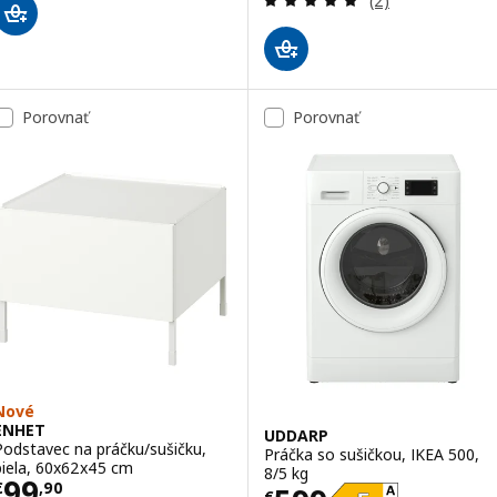
(2)
Porovnať
Porovnať
Nové
ENHET
UDDARP
Podstavec na práčku/sušičku,
Práčka so sušičkou, IKEA 500,
biela, 60x62x45 cm
8/5 kg
Cena € 99,90
99
€
,
90
€