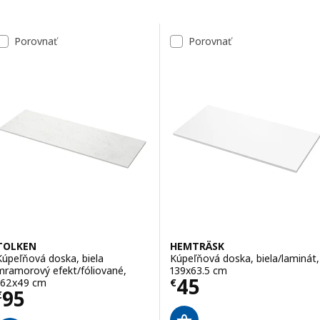
Preskočiť na výsledky
Zoznam výsledkov
Porovnať
Porovnať
TOLKEN
HEMTRÄSK
Kúpeľňová doska, biela
Kúpeľňová doska, biela/laminát,
mramorový efekt/fóliované,
139x63.5 cm
Cena € 45
45
162x49 cm
€
Cena € 95
95
€