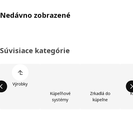
Nedávno zobrazené
Súvisiace kategórie
Preskočiť zoznam kategórií výrobkov
Výrobky
Kúpeľňové
Zrkadlá do
K
systémy
kúpeľne