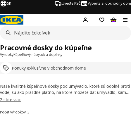
SK
Uveďte PSČ
Vyberte si obchodný dom
Hej!
Prihlásenie
Nákupný zozn
Nákupný 
Pracovné dosky do kúpeľne
Výrobky
Kúpeľňový nábytok a doplnky
Ponuky exkluzívne v obchodnom dome
Naše kvalitné kúpeľňové dosky pod umývadlo, ktoré sú odolné proti
vode, sú ako prázdne plátno, na ktoré môžete dať umývadlo, kam
chcete: naľavo, napravo alebo do stredu. Máme predsa rôzne
Zistite viac
kúpeľne, návyky aj potreby, no nie? A keďže aj štýl je veľmi osobný,
môžete si vybrať z celého sortimentu materiálov od bambusu až po
Počet výrobkov: 3
Zoradiť a filtrovať
laminát s mramorovým vzorom.