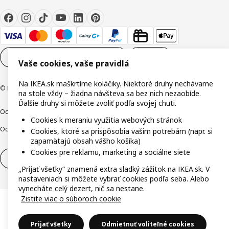
Nastavenia súborov cookie
SK
Vaše cookies, vaše pravidlá
Na IKEA.sk maškrtíme koláčiky. Niektoré druhy nechávame
© Inter IKEA Systems B.V. 1999-2026
na stole vždy – žiadna návšteva sa bez nich nezaobíde.
Ďalšie druhy si môžete zvoliť podľa svojej chuti.
Ochrana osobných údajov
Cookies
Zodpovedné odhalenie
Cookies k meraniu využitia webových stránok
Ochrana Oznamovateľov
Digitálna prístupnosť
Cookies, ktoré sa prispôsobia vašim potrebám (napr. si
zapamätajú obsah vášho košíka)
Cookies pre reklamu, marketing a sociálne siete
Odstúpenie od zmluvy
Odstúpenie od zmluvy (služby)
„Prijať všetky“ znamená extra sladký zážitok na IKEA.sk. V
nastaveniach si môžete vybrať cookies podľa seba. Alebo
vynecháte celý dezert, nič sa nestane.
Zistite viac o súboroch cookie
Prijať všetky
Odmietnuť voliteľné cookies