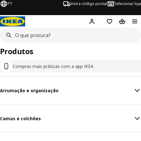
PT
Insira código postal
Selecionar loja
Hej!
Inicie sessão
Favoritos
Cesto de
Produtos
Compras mais práticas com a app IKEA
Arrumação e organização
Camas e colchões