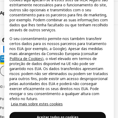
estritamente necessários para o funcionamento do site,
outros são opcionais e transmitidos com o seu
Apoio ao cliente
consentimento para os parceiros para fins de marketing,
por exemplo. Podem combinar as suas informações com
dados que lhes tenha facultado ou que tenham recolhido
através de outros serviços.
O seu consentimento permite-nos também transferir
certos dados para os nossos parceiros para tratamento
nos EUA (por exemplo, a Google). Apesar das medidas
mais abrangentes da Comissão Europeia (consultar
Política de Cookies
), o nível elevado em termos de
proteção de dados disponível na UE não pode ser
garantido nos EUA. Os dados transferidos apresentam
Definições de cookies
PT
riscos: podem não ser eliminados ou podem ser tratados
para outros fins, pode existir um acesso desproporcional
pelas autoridades dos EUA e poderá não conseguir
© Inter IKEA Systems B.V 1999-2026
exercer eficazmente os seus direitos nos EUA. Pode
revogar o seu consentimento a qualquer altura com
efeito no futuro.
Política de privacidade
Política de cookies
Termos de utilização
Leia mais sobre estes cookies
Política de divulgação responsável
Livro de reclamações
Reclamações e resolução de litígios
Aceitar todos os cookies