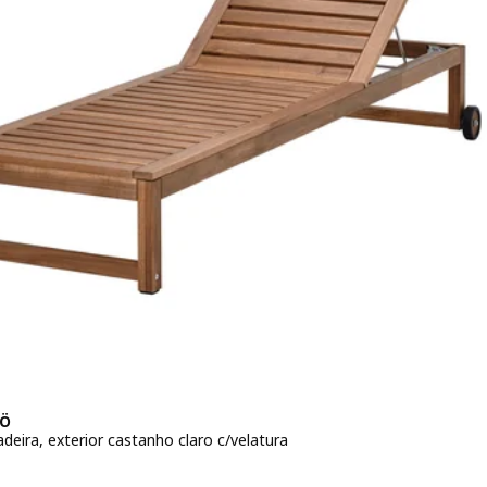
Ö
deira, exterior castanho claro c/velatura
o 129€