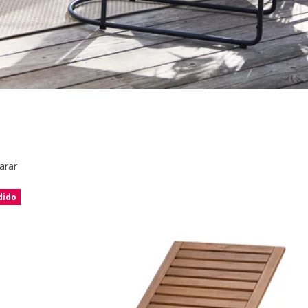
arar
dido