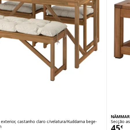
NÄMMAR
xterior, castanho claro c/velatura/Kuddarna bege-
Secção as
Preç
45
m
€