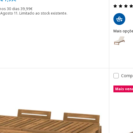
l 39,99€
O preço mais baixo nos últimos 30 dias 39,99€
imos 30 dias
39
,
99
€
 Agosto 11. Limitado ao stock existente.
4.7 fora de 5 estrelas. Total de avaliações:
Mais opçõ
NÄMMARÖ
Opção: NÄ
Opção: NÄ
 exterior, branco
Comp
Mais ven