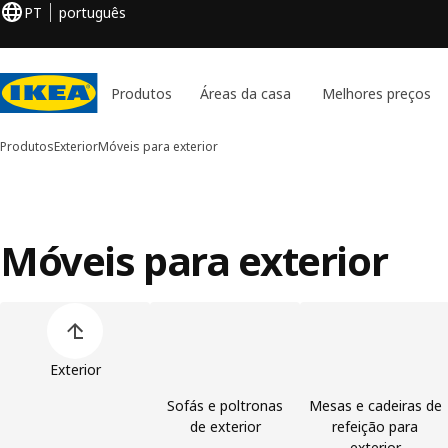
PT
português
Produtos
Áreas da casa
Melhores preços
Produtos
Exterior
Móveis para exterior
Móveis para exterior
Ignorar lista de categorias de produtos
Exterior
Sofás e poltronas
Mesas e cadeiras de
de exterior
refeição para
exterior