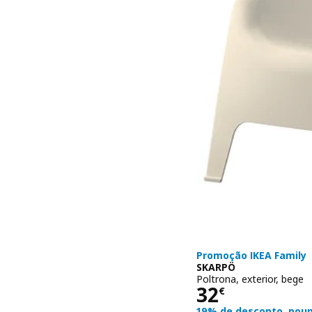
Promoção IKEA Family
SKARPÖ
Poltrona, exterior, bege
Preço 32€
32
€
19% de desconto, poup