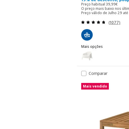
Preço habitua
Preço habitual
39
,
99
€
O preço mais baixo nos últ
Preço válido de Julho 29 até
Avaliação: 
(1077)
Mais opções
SKARPÖ
Opção: SKARPÖ, Poltrona,
Comparar
Mais vendido