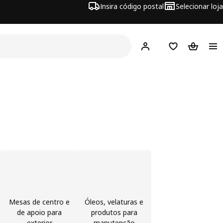
Insira código postal
Selecionar loja
Hej!
Inicie sessão
Favoritos
Cesto de
Mesas de centro e
Óleos, velaturas e
de apoio para
produtos para
exterior
manutenção