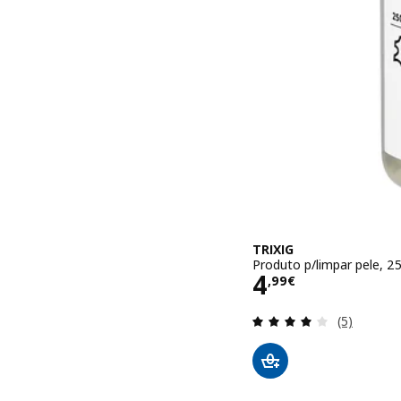
TRIXIG
Produto p/limpar pele, 2
Preço 4,99€
4
,
99
€
Avaliação: 
(5)