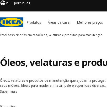
PT
português
Produtos
Áreas da casa
Melhores preços
Produtos
Melhorias em casa
Óleos, velaturas e produtos para manutenção
Óleos, velaturas e pro
Óleos, velaturas e produtos de manutenção que ajudam a proteger, 
seus móveis. Ideais para madeira, metal, pele e superfícies diversa
beleza natural e garantem um aspeto renovado por mais tempo.
Saber mais
9 produtos