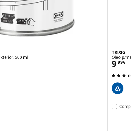
TRIXIG
xterior, 500 ml
Óleo p/mad
Preç
9
,
99
€
3.6 fora de 5 estrelas. Total de avaliações:
Comp