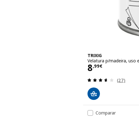
TRIXIG
Velatura p/madeira, uso e
Preço 8,99€
8
,
99
€
Avaliação: 
(27)
Comparar