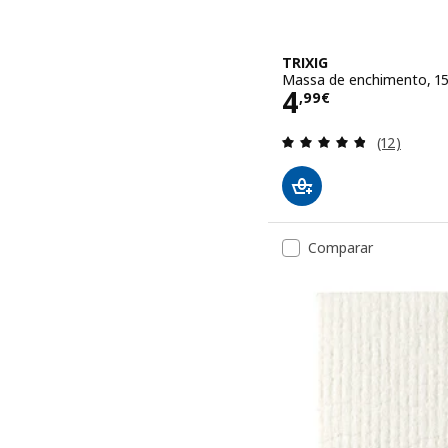
TRIXIG
Massa de enchimento, 1
Preço 4,99€
4
,
99
€
Avaliação: 
(12)
Comparar