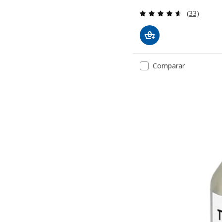
Avaliação: 
(33)
Comparar