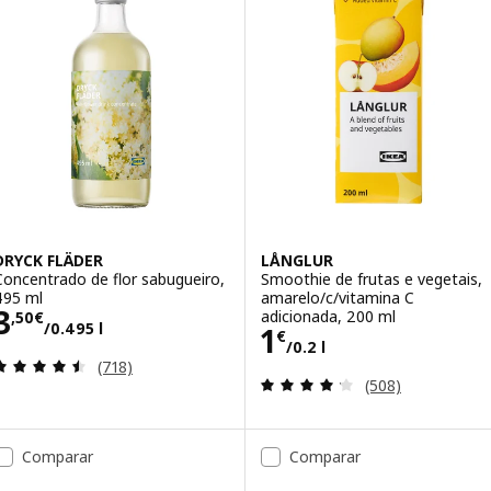
DRYCK FLÄDER
LÅNGLUR
Concentrado de flor sabugueiro,
Smoothie de frutas e vegetais,
495 ml
amarelo/c/vitamina C
Preço 3,50€/0.495 l
3
adicionada, 200 ml
,
50
€
/0.495 l
Preço 1€/0.2 l
1
€
/0.2 l
Avaliação: 4.5 fora de 5 estrelas. Total de avaliaçõ
(718)
Avaliação: 4.2 fo
(508)
Comparar
Comparar