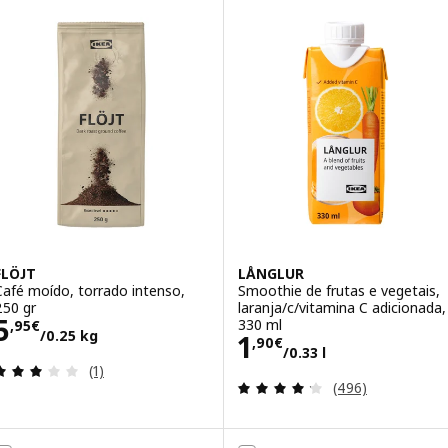
FLÖJT
LÅNGLUR
Café moído, torrado intenso,
Smoothie de frutas e vegetais,
250 gr
laranja/c/vitamina C adicionada,
Preço 5,95€/0.25 kg
5
330 ml
,
95
€
/0.25 kg
Preço 1,90€/0.33
1
,
90
€
/0.33 l
Avaliação: 3 fora de 5 estrelas. Total de avaliações
(1)
Avaliação: 4.2 fo
(496)