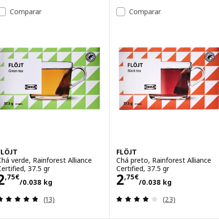
Comparar
Comparar
FLÖJT
FLÖJT
Chá verde, Rainforest Alliance
Chá preto, Rainforest Alliance
ertified, 37.5 gr
Certified, 37.5 gr
Preço 2,75€/0.038 kg
Preço 2,75€/0.
2
2
,
75
€
,
75
€
/0.038 kg
/0.038 kg
Avaliação: 4.8 fora de 5 estrelas. Total de avaliaçõ
Avaliação: 4.1 fo
(13)
(23)