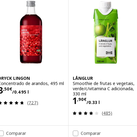
DRYCK LINGON
LÅNGLUR
Concentrado de arandos, 495 ml
Smoothie de frutas e vegetais,
Preço 3,50€/0.495 l
3
verde/c/vitamina C adicionada,
,
50
€
/0.495 l
330 ml
Preço 1,90€/0.33
1
,
90
€
Avaliação: 4.7 fora de 5 estrelas. Total de avaliaçõ
/0.33 l
(727)
Avaliação: 3.9 fo
(485)
Comparar
Comparar