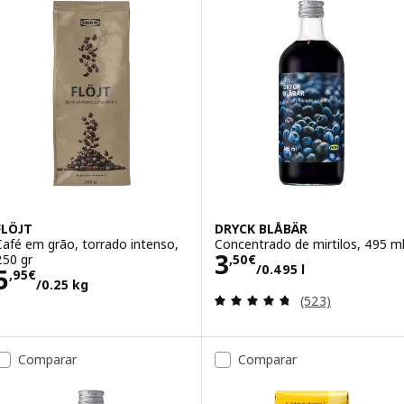
FLÖJT
DRYCK BLÅBÄR
Café em grão, torrado intenso,
Concentrado de mirtilos, 495 m
Preço 3,50€/0.4
3
250 gr
,
50
€
/0.495 l
Preço 5,95€/0.25 kg
5
,
95
€
/0.25 kg
Avaliação: 4.7 fo
(523)
Comparar
Comparar