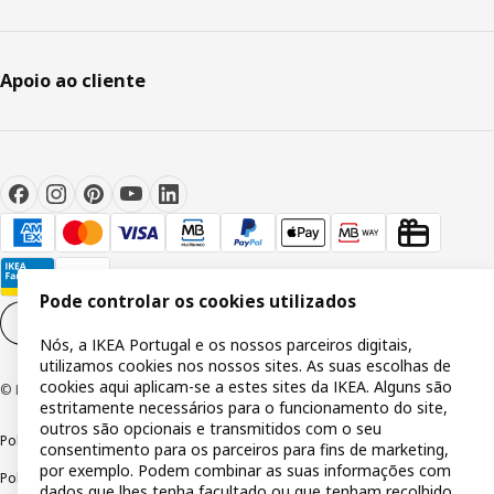
Apoio ao cliente
Pode controlar os cookies utilizados
Definições de cookies
PT
Nós, a IKEA Portugal e os nossos parceiros digitais,
utilizamos cookies nos nossos sites. As suas escolhas de
cookies aqui aplicam-se a estes sites da IKEA. Alguns são
© Inter IKEA Systems B.V 1999-2026
estritamente necessários para o funcionamento do site,
outros são opcionais e transmitidos com o seu
Política de privacidade
Política de cookies
Termos de utilização
consentimento para os parceiros para fins de marketing,
por exemplo. Podem combinar as suas informações com
Política de divulgação responsável
Livro de reclamações
dados que lhes tenha facultado ou que tenham recolhido