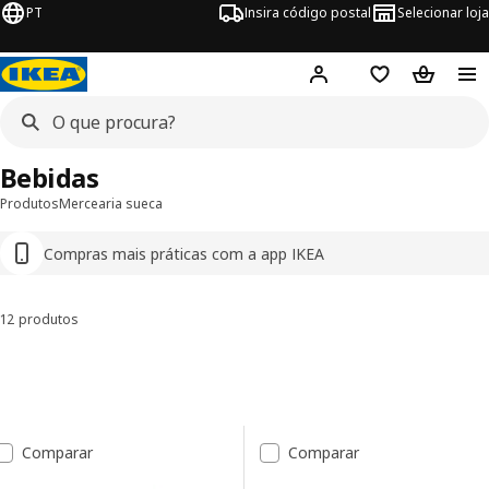
PT
Insira código postal
Selecionar loja
Hej!
Inicie sessão
Favoritos
Cesto de
Bebidas
Produtos
Mercearia sueca
Compras mais práticas com a app IKEA
12 produtos
Ordenar e Filtrar
Avançar para os resultados
Lista de resultados
Comparar
Comparar