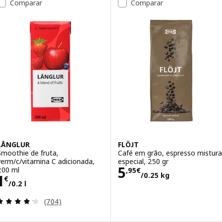
Comparar
Comparar
LÅNGLUR
FLÖJT
Smoothie de fruta,
Café em grão, espresso mistura
verm/c/vitamina C adicionada,
especial, 250 gr
Preço 5,95€/0.2
5
200 ml
,
95
€
/0.25 kg
Preço 1€/0.2 l
1
€
/0.2 l
Avaliação: 4.2 fora de 5 estrelas. Total de avaliaçõ
(704)