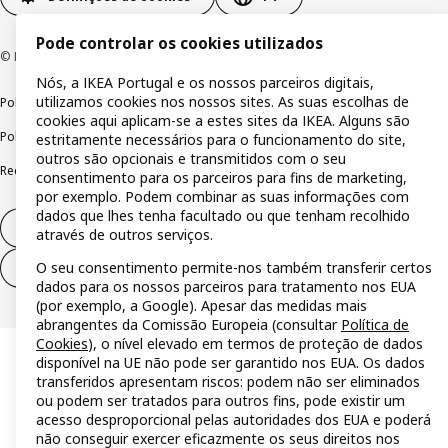
Pode controlar os cookies utilizados
© Inter IKEA Systems B.V 1999-2026
Nós, a IKEA Portugal e os nossos parceiros digitais,
utilizamos cookies nos nossos sites. As suas escolhas de
Política de privacidade
Política de cookies
Termos de utilização
cookies aqui aplicam-se a estes sites da IKEA. Alguns são
Política de divulgação responsável
Livro de reclamações
estritamente necessários para o funcionamento do site,
outros são opcionais e transmitidos com o seu
Reclamações e resolução de litígios
consentimento para os parceiros para fins de marketing,
por exemplo. Podem combinar as suas informações com
dados que lhes tenha facultado ou que tenham recolhido
Direito de livre resolução
através de outros serviços.
O seu consentimento permite-nos também transferir certos
Direito de livre resolução (serviços)
dados para os nossos parceiros para tratamento nos EUA
(por exemplo, a Google). Apesar das medidas mais
abrangentes da Comissão Europeia (consultar
Política de
Cookies
), o nível elevado em termos de proteção de dados
disponível na UE não pode ser garantido nos EUA. Os dados
transferidos apresentam riscos: podem não ser eliminados
ou podem ser tratados para outros fins, pode existir um
acesso desproporcional pelas autoridades dos EUA e poderá
não conseguir exercer eficazmente os seus direitos nos