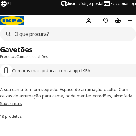
PT
Insira código postal
Selecionar loja
Hej!
Inicie sessão
Favoritos
Cesto de
Gavetões
Produtos
Camas e colchões
Compras mais práticas com a app IKEA
A sua cama tem um segredo. Espaço de arrumação oculto. Com
caixas de arrumação para cama, pode manter edredões, almofadas
extra e roupa de outra estação acessíveis, mas longe da vista.
Saber mais
Escolha caixas de arrumação com tampa para proteger o conteúdo
do pó.
18 produtos
Ordenar e Filtrar