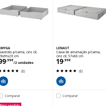
SMYGA
LENAST
Gavetão p/cama, cinz clr,
Caixa de arrumação p/cama,
99x91x29 cm
cinz clr, 57x60 cm
Preço 99,99€/2 unidades
Preço 19,99€
99
19
,
99
€
,
99
€
/2 unidades
Avaliação: 5 fora de 5 estrelas. Total de avaliações
Avaliação: 5 fora
(8)
(8)
Comparar
Comparar
Mais vendido