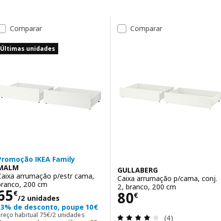
Avançar para os resultados
Lista de resultados
Comparar
Comparar
Últimas unidades
Promoção IKEA Family
MALM
GULLABERG
Caixa arrumação p/estr cama,
Caixa arrumação p/cama, conj.
branco, 200 cm
2, branco, 200 cm
Preço 65€/2 unidades
65
Preço 80€
80
€
€
/2 unidades
13% de desconto, poupe 10€
Preço habitual 75€/2 unidades
Preço habitual
75
€
/2 unidades
Avaliação: 4 fora
(4)