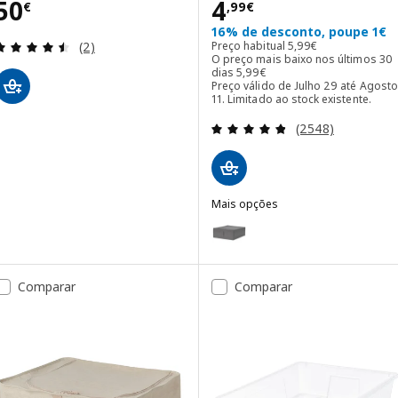
Preço 50€
Preço 4,99€
50
4
€
,
99
€
16% de desconto, poupe 1€
Avaliação: 4.5 fora de 5 estrelas. Total de avaliaçõ
Preço habitual 5,99€
Preço habitual
5
,
99
€
(2)
O preço mais baixo nos últimos 30
O preço mais baixo nos último
dias
5
,
99
€
Preço válido de Julho 29 até Agosto
11. Limitado ao stock existente.
Avaliação: 4.8 fo
(2548)
Mais opções
SKUBB
Opção: SKUBB, Caixa de arrumaç
Comparar
Comparar