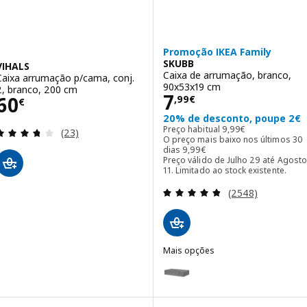
Promoção IKEA Family
SKUBB
VIHALS
Caixa de arrumação, branco,
Caixa arrumação p/cama, conj.
90x53x19 cm
2, branco, 200 cm
Preço 7,99€
7
Preço 60€
60
,
99
€
€
20% de desconto, poupe 2€
Preço habitual 9,99€
Preço habitual
9
,
99
€
Avaliação: 3.7 fora de 5 estrelas. Total de avaliaçõ
(23)
O preço mais baixo nos últimos 30
O preço mais baixo nos último
dias
9
,
99
€
Preço válido de Julho 29 até Agosto
11. Limitado ao stock existente.
Avaliação: 4.8 fo
(2548)
Mais opções
SKUBB
Opção: SKUBB, Caixa de arrumaç