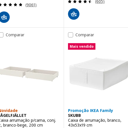
Avaliação: 4.5 fo
(605)
Avaliação: 4.8 fora de 5 estrelas. Total de avaliaçõ
(9061)
Comparar
Comparar
Mais vendido
Novidade
Promoção IKEA Family
FÅGELFJÄLLET
SKUBB
Caixa arrumação p/cama, conj.
Caixa de arrumação, branco,
2, branco-bege, 200 cm
43x53x19 cm