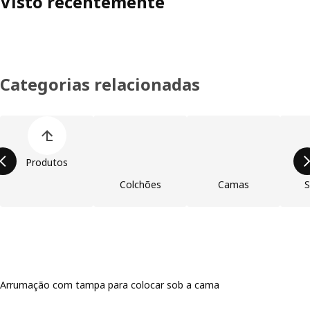
Visto recentemente
Categorias relacionadas
Ignorar lista de categorias de produtos
Produtos
Colchões
Camas
S
Arrumação com tampa para colocar sob a cama