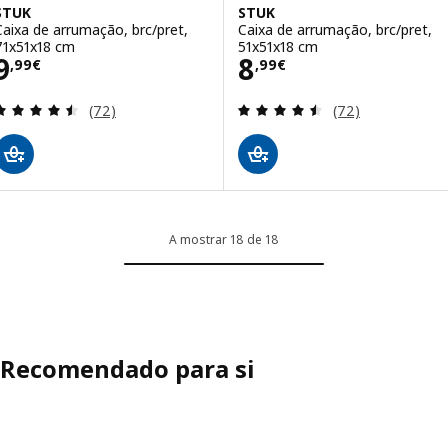
STUK
STUK
Caixa de arrumação, brc/pret,
Caixa de arrumação, brc/pret,
71x51x18 cm
51x51x18 cm
Preço 9,99€
Preço 8,99€
9
8
,
99
€
,
99
€
Avaliação: 4.5 fora de 5 estrelas. Total de avaliaçõ
Avaliação: 4.5 fo
(72)
(72)
A mostrar 18 de 18
Recomendado para si