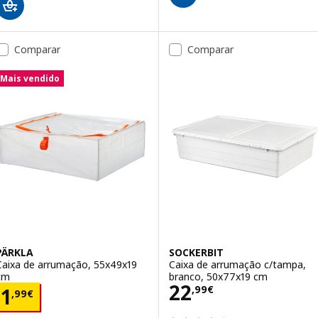
Comparar
Comparar
Mais vendido
PÄRKLA
SOCKERBIT
Caixa de arrumação, 55x49x19
Caixa de arrumação c/tampa,
cm
branco, 50x77x19 cm
Preço 22,99€
22
Preço 1,99€
,
99
€
1
,
99
€