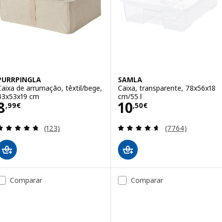
PURRPINGLA
SAMLA
Caixa de arrumação, têxtil/bege,
Caixa, transparente, 78x56x18
43x53x19 cm
cm/55 l
Preço 8,99€
Preço 10,50€
8
10
,
99
€
,
50
€
Avaliação: 4.7 fora de 5 estrelas. Total de avaliaçõ
Avaliação: 4.6 fo
(123)
(7764)
Comparar
Comparar