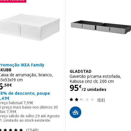
Promoção IKEA Family
SKUBB
GLADSTAD
Caixa de arrumação, branco,
Gavetão p/cama estofada,
65x53x19 cm
Kabusa cinz clr, 200 cm
Preço 6,50€
6
Preço 95€/2 un
95
,
50
€
€
/2 unidades
18% de desconto, poupe
1,49€
Avaliação: 2.3 fo
(64)
Preço habitual 7,99€
Preço habitual
7
,
99
€
O preço mais baixo nos últimos 30
O preço mais baixo nos últimos 30 dias 7,99€
dias
7
,
99
€
reço válido de Julho 29 até Agosto
1. Limitado ao stock existente.
Avaliação: 4.8 fora de 5 estrelas. Total de avaliaçõ
(2548)