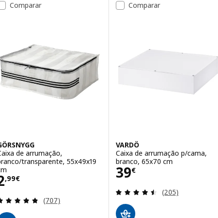
Comparar
Comparar
GÖRSNYGG
VARDÖ
Caixa de arrumação,
Caixa de arrumação p/cama,
branco/transparente, 55x49x19
branco, 65x70 cm
Preço 39€
39
cm
€
Preço 2,99€
2
,
99
€
Avaliação: 4.5 fo
(205)
Avaliação: 4.8 fora de 5 estrelas. Total de avaliaçõ
(707)