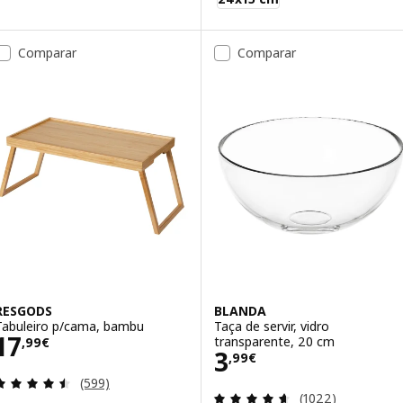
Comparar
Comparar
RESGODS
BLANDA
Tabuleiro p/cama, bambu
Taça de servir, vidro
Preço 17,99€
17
transparente, 20 cm
,
99
€
Preço 3,99€
3
,
99
€
Avaliação: 4.5 fora de 5 estrelas. Total de avaliaçõ
(599)
Avaliação: 4.6 fo
(1022)