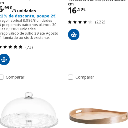
cm
cm
Preço 6,99€/3 unidades
6
Preço 16,99€
16
,
99
€
,
99
€
/3 unidades
22% de desconto, poupe 2€
Preço habitual 8,99€/3 unidades
Preço habitual
8
,
99
€
/3 unidades
Avaliação: 4.3 fo
(222)
O preço mais baixo nos últimos 30
O preço mais baixo nos últimos 30 dias 8,99€/3 unidades
dias
8
,
99
€
/3 unidades
reço válido de Julho 29 até Agosto
1. Limitado ao stock existente.
Avaliação: 4.8 fora de 5 estrelas. Total de avaliaçõ
(73)
Comparar
Comparar