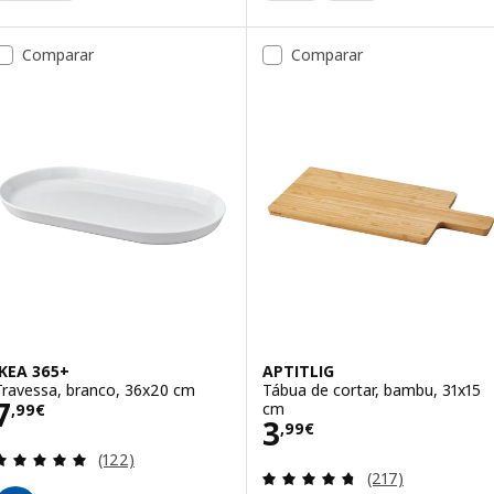
Comparar
Comparar
IKEA 365+
APTITLIG
Travessa, branco, 36x20 cm
Tábua de cortar, bambu, 31x15
Preço 7,99€
7
cm
,
99
€
Preço 3,99€
3
,
99
€
Avaliação: 4.9 fora de 5 estrelas. Total de avaliaçõ
(122)
Avaliação: 4.7 fo
(217)