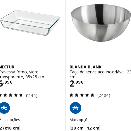
MIXTUR
BLANDA BLANK
Travessa forno, vidro
Taça de servir, aço inoxidável, 2
transparente, 35x25 cm
cm
Preço 6,99€
Preço 2,99€
6
2
,
99
€
,
99
€
Avaliação: 4.7 fora de 5 estrelas. Total de avaliaçõ
Avaliação: 4.7 fo
(1144)
(2404)
Mais opções
Mais opções
MIXTUR
BLANDA BLANK
27x18 cm
28 cm
12 cm