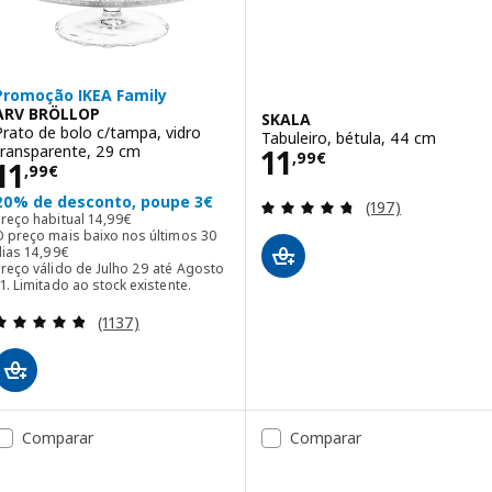
Promoção IKEA Family
ARV BRÖLLOP
SKALA
Prato de bolo c/tampa, vidro
Tabuleiro, bétula, 44 cm
Preço 11,99€
transparente, 29 cm
11
,
99
€
Preço 11,99€
11
,
99
€
20% de desconto, poupe 3€
Avaliação: 4.7 fo
(197)
Preço habitual 14,99€
Preço habitual
14
,
99
€
O preço mais baixo nos últimos 30
O preço mais baixo nos últimos 30 dias 14,99€
dias
14
,
99
€
reço válido de Julho 29 até Agosto
1. Limitado ao stock existente.
Avaliação: 4.8 fora de 5 estrelas. Total de avaliaçõ
(1137)
Comparar
Comparar