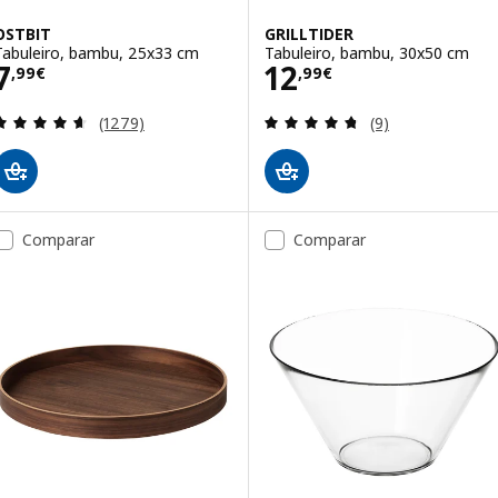
OSTBIT
GRILLTIDER
Tabuleiro, bambu, 25x33 cm
Tabuleiro, bambu, 30x50 cm
Preço 7,99€
Preço 12,99€
7
12
,
99
€
,
99
€
Avaliação: 4.6 fora de 5 estrelas. Total de avaliaçõ
Avaliação: 4.7 fo
(1279)
(9)
Comparar
Comparar