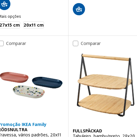
Mais opções
KEA 365+
27x15 cm
20x11 cm
Comparar
Comparar
Promoção IKEA Family
RÖDSNULTRA
FULLSPÄCKAD
Travessa, vários padrões, 20x11
Tabuleiro, bambu/preto, 28x20