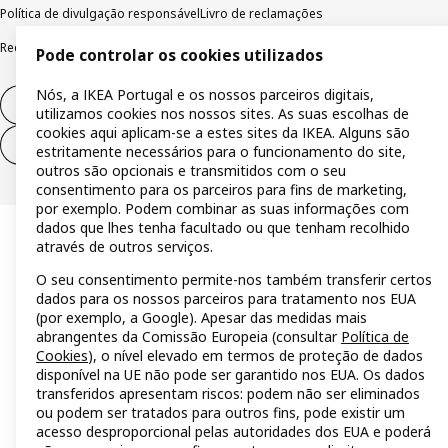
Política de divulgação responsável
Livro de reclamações
Reclamações e resolução de litígios
Pode controlar os cookies utilizados
Nós, a IKEA Portugal e os nossos parceiros digitais,
Direito de livre resolução
utilizamos cookies nos nossos sites. As suas escolhas de
cookies aqui aplicam-se a estes sites da IKEA. Alguns são
Direito de livre resolução (serviços)
estritamente necessários para o funcionamento do site,
outros são opcionais e transmitidos com o seu
consentimento para os parceiros para fins de marketing,
por exemplo. Podem combinar as suas informações com
dados que lhes tenha facultado ou que tenham recolhido
através de outros serviços.
O seu consentimento permite-nos também transferir certos
dados para os nossos parceiros para tratamento nos EUA
(por exemplo, a Google). Apesar das medidas mais
abrangentes da Comissão Europeia (consultar
Política de
Cookies
), o nível elevado em termos de proteção de dados
disponível na UE não pode ser garantido nos EUA. Os dados
transferidos apresentam riscos: podem não ser eliminados
ou podem ser tratados para outros fins, pode existir um
acesso desproporcional pelas autoridades dos EUA e poderá