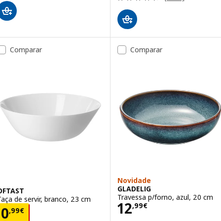
Comparar
Comparar
Novidade
GLADELIG
OFTAST
Travessa p/forno, azul, 20 cm
Taça de servir, branco, 23 cm
Preço 12,99€
12
,
99
€
Preço 0,99€
0
,
99
€