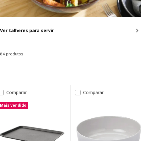
Ver talheres para servir
84 produtos
Ordenar e Filtrar
Avançar para os resultados
Lista de resultados
Comparar
Comparar
Mais vendido