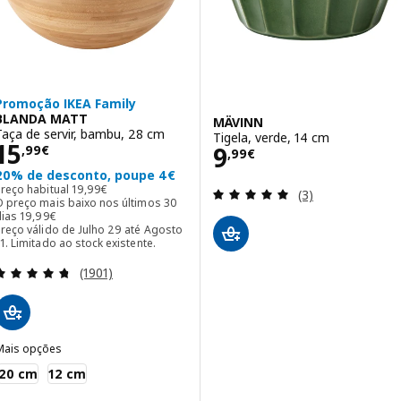
Promoção IKEA Family
BLANDA MATT
MÄVINN
Taça de servir, bambu, 28 cm
Tigela, verde, 14 cm
Preço 15,99€
15
Preço 9,99€
9
,
99
€
,
99
€
20% de desconto, poupe 4€
Preço habitual 19,99€
Preço habitual
19
,
99
€
Avaliação: 5 fora
(3)
O preço mais baixo nos últimos 30
O preço mais baixo nos últimos 30 dias 19,99€
dias
19
,
99
€
reço válido de Julho 29 até Agosto
1. Limitado ao stock existente.
Avaliação: 4.7 fora de 5 estrelas. Total de avaliaçõ
(1901)
Mais opções
BLANDA MATT
20 cm
12 cm