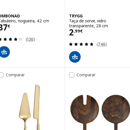
OMBONAD
TRYGG
Tabuleiro, nogueira, 42 cm
Taça de servir, vidro
Preço 37€
37
transparente, 28 cm
€
Preço 2,99€
2
,
99
€
Avaliação: 4.3 fora de 5 estrelas. Total de avaliaçõ
(136)
Avaliação: 4.7 fo
(746)
Comparar
Comparar