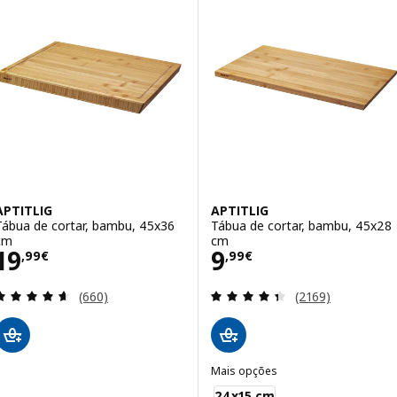
APTITLIG
APTITLIG
Tábua de cortar, bambu, 45x36
Tábua de cortar, bambu, 45x28
cm
cm
Preço 19,99€
Preço 9,99€
19
9
,
99
€
,
99
€
Avaliação: 4.6 fora de 5 estrelas. Total de avaliaçõ
Avaliação: 4.4 fo
(660)
(2169)
Mais opções
APTITLIG
24x15 cm