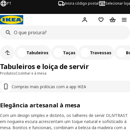
PT
Insira código postal
Selecionar loja
Hej!
Inicie sessão
Favoritos
Cesto de
Tabuleiros
Taças
Travessas
B
Tabuleiros e loiça de servir
Produtos
Cozinhar e à mesa
Compras mais práticas com a app IKEA
Elegância artesanal à mesa
Com um design simples e distinto, os talheres de servir OLIVTRAST
em nogueira escura acrescentam um toque natural e sofisticado à
mesa. Bonitos e funcionais, combinam a beleza da madeira com a