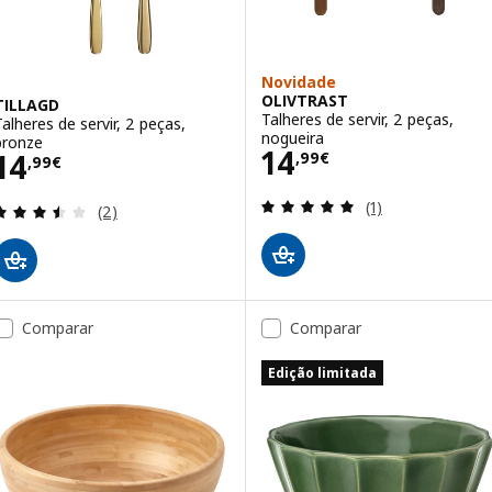
Novidade
OLIVTRAST
TILLAGD
Talheres de servir, 2 peças,
Talheres de servir, 2 peças,
nogueira
bronze
Preço 14,99€
14
Preço 14,99€
14
,
99
€
,
99
€
Avaliação: 5 fora
(1)
Avaliação: 3.5 fora de 5 estrelas. Total de avaliaçõ
(2)
Comparar
Comparar
Edição limitada