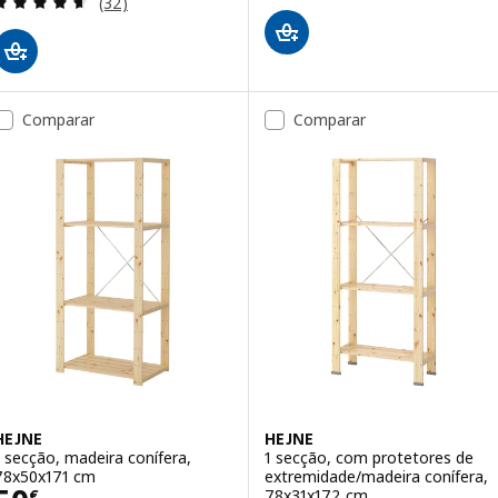
(32)
Comparar
Comparar
HEJNE
HEJNE
1 secção, madeira conífera,
1 secção, com protetores de
78x50x171 cm
extremidade/madeira conífera,
78x31x172 cm
€