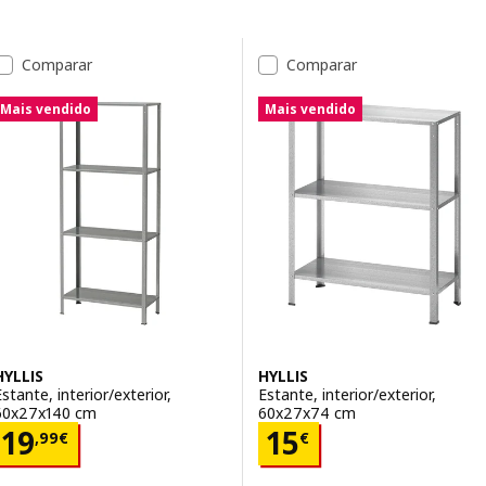
Avançar para os resultados
Lista de resultados
Comparar
Comparar
Mais vendido
Mais vendido
HYLLIS
HYLLIS
Estante, interior/exterior,
Estante, interior/exterior,
60x27x140 cm
60x27x74 cm
Preço 19,99€
Preço 15€
19
15
,
99
€
€