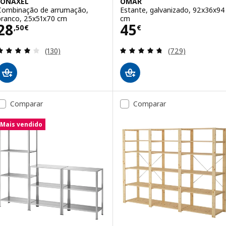
JONAXEL
OMAR
Combinação de arrumação,
Estante, galvanizado, 92x36x94
branco, 25x51x70 cm
cm
Preço 28,50€
Preço 45€
28
45
,
50
€
€
Avaliação: 4.1 fora de 5 estrelas. Total de avaliaçõ
Avaliação: 4.7 fo
(130)
(729)
Comparar
Comparar
Mais vendido