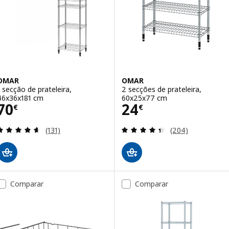
OMAR
OMAR
1 secção de prateleira,
2 secções de prateleira,
46x36x181 cm
60x25x77 cm
Preço 70€
Preço 24€
70
24
€
€
Avaliação: 4.6 fora de 5 estrelas. Total de avaliaçõ
Avaliação: 4.4 fo
(131)
(204)
Comparar
Comparar