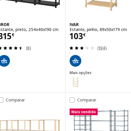
BROR
IVAR
Estante, preto, 254x40x190 cm
Estante, pinho, 89x50x179 cm
Preço 315€
Preço 103€
315
103
€
€
Avaliação: 4.5 fora de 5 estrelas. Total de avaliaçõ
Avaliação: 2.8 fo
(8)
(104)
Mais opções
IVAR
Opção: IVAR, Estante, pinho, 8
Comparar
Comparar
Mais vendido