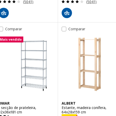
Avaliação: 4.1 fora de 5 estrelas. Total de avaliaçõ
Avaliação: 4.1 fo
(5041)
(5041)
Comparar
Comparar
Mais vendido
OMAR
ALBERT
1 secção de prateleira,
Estante, madeira conífera,
92x36x181 cm
64x28x159 cm