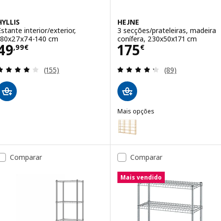
HYLLIS
HEJNE
Estante interior/exterior,
3 secções/prateleiras, madeira
180x27x74-140 cm
conífera, 230x50x171 cm
Preço 49,99€
Preço 175€
49
175
,
99
€
€
Avaliação: 4.1 fora de 5 estrelas. Total de avaliaçõ
Avaliação: 4.3 fo
(155)
(89)
Mais opções
HEJNE
Opção: HEJNE, 3 secções/pratel
Comparar
Comparar
Mais vendido