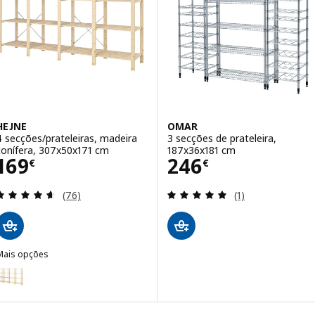
HEJNE
OMAR
4 secções/prateleiras, madeira
3 secções de prateleira,
conífera, 307x50x171 cm
187x36x181 cm
Preço 169€
Preço 246€
169
246
€
€
Avaliação: 4.6 fora de 5 estrelas. Total de avaliaçõ
Avaliação: 5 fora
(76)
(1)
Mais opções
EJNE
pção: HEJNE, 4 secções/prateleiras, madeira conífera, 307x31x171 