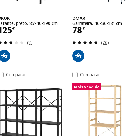
BROR
OMAR
Estante, preto, 85x40x190 cm
Garrafeira, 46x36x181 cm
Preço 125€
Preço 78€
125
78
€
€
Avaliação: 3 fora de 5 estrelas. Total de avaliações
Avaliação: 4.7 fo
(1)
(76)
Comparar
Comparar
Mais vendido