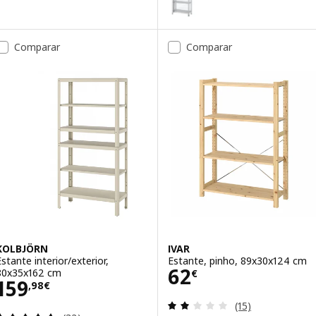
Comparar
Comparar
KOLBJÖRN
IVAR
Estante interior/exterior,
Estante, pinho, 89x30x124 cm
Preço 62€
62
80x35x162 cm
€
Preço 159,98€
159
,
98
€
Avaliação: 2.1 fo
(15)
Avaliação: 4.6 fora de 5 estrelas. Total de avaliaçõ