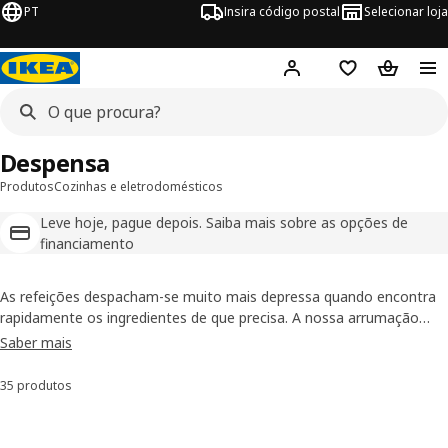
PT
Insira código postal
Selecionar loja
Hej!
Inicie sessão
Favoritos
Cesto de
Despensa
Produtos
Cozinhas e eletrodomésticos
Leve hoje, pague depois. Saiba mais sobre as opções de
financiamento
As refeições despacham-se muito mais depressa quando encontra
rapidamente os ingredientes de que precisa. A nossa arrumação
para despensa deixa todos os mantimentos da cozinha à vista.
Saber mais
Opte pelas estantes de que precisa para aproveitar ao máximo o
espaço que tem e use
cestos
fáceis de encaixar para organizar os
35 produtos
Ordenar e Filtrar
artigos mais pequenos.