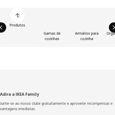
Ignorar lista de categorias de produtos
Produtos
Gamas de
Armários para
Orga
cozinhas
cozinha
Rodapé
Adira a IKEA Family
Junte-se ao nosso clube gratuitamente e aproveite recompensas e
vantagens imediatas.