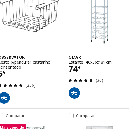
OBSERVATÖR
OMAR
Cesto p/pendurar, castanho
Estante, 46x36x181 cm
Preço 74€
74
acinzentado
€
Preço 5€
5
€
Avaliação: 4.7 fo
(36)
Avaliação: 4.7 fora de 5 estrelas. Total de avaliaçõ
(256)
Comparar
Comparar
Mais vendido