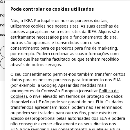
© Inter IKEA Systems B.V 1999-2026
Pode controlar os cookies utilizados
Política de privacidade
Política de cookies
Termos de utilização
Nós, a IKEA Portugal e os nossos parceiros digitais,
Política de divulgação responsável
Livro de reclamações
utilizamos cookies nos nossos sites. As suas escolhas de
cookies aqui aplicam-se a estes sites da IKEA. Alguns são
Reclamações e resolução de litígios
estritamente necessários para o funcionamento do site,
outros são opcionais e transmitidos com o seu
consentimento para os parceiros para fins de marketing,
Direito de livre resolução
por exemplo. Podem combinar as suas informações com
dados que lhes tenha facultado ou que tenham recolhido
Direito de livre resolução (serviços)
através de outros serviços.
O seu consentimento permite-nos também transferir certos
dados para os nossos parceiros para tratamento nos EUA
(por exemplo, a Google). Apesar das medidas mais
abrangentes da Comissão Europeia (consultar
Política de
Cookies
), o nível elevado em termos de proteção de dados
disponível na UE não pode ser garantido nos EUA. Os dados
transferidos apresentam riscos: podem não ser eliminados
ou podem ser tratados para outros fins, pode existir um
acesso desproporcional pelas autoridades dos EUA e poderá
não conseguir exercer eficazmente os seus direitos nos
EUA. Pode revogar o seu consentimento a qualquer altura