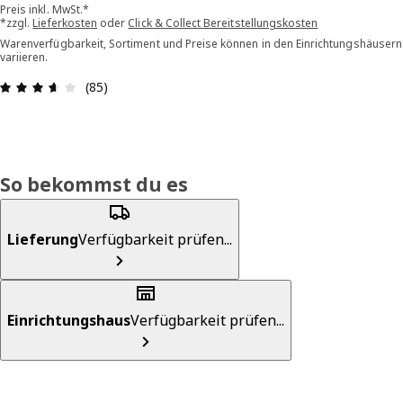
Preis inkl. MwSt.*
*zzgl.
Lieferkosten
oder
Click & Collect Bereitstellungskosten
Warenverfügbarkeit, Sortiment und Preise können in den Einrichtungshäusern
variieren.
Bewertung: 3.6 von 5 Sterne Alle Bewertungen: 
(85)
So bekommst du es
Lieferung
Verfügbarkeit prüfen...
Einrichtungshaus
Verfügbarkeit prüfen...