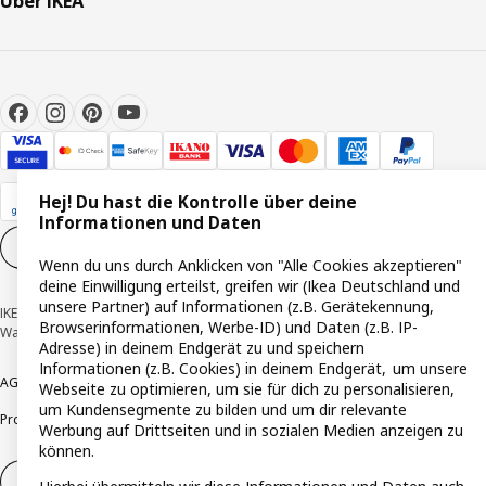
Über IKEA
Hej! Du hast die Kontrolle über deine
Informationen und Daten
Cookie-Einstellungen
DE
Wenn du uns durch Anklicken von "Alle Cookies akzeptieren"
deine Einwilligung erteilst, greifen wir (Ikea Deutschland und
unsere Partner) auf Informationen (z.B. Gerätekennung,
IKEA Deutschland GmbH & Co. KG - Am Wandersmann 2-4, 65719 Hofheim-
Browserinformationen, Werbe-ID) und Daten (z.B. IP-
Wallau © Inter IKEA Systems B.V. 1999-2026
Adresse) in deinem Endgerät zu und speichern
Informationen (z.B. Cookies) in deinem Endgerät, um unsere
AGB
Barrierefreiheit
Cookie-Richtlinie
Datenschutzerklärung
Impressum
Webseite zu optimieren, um sie für dich zu personalisieren,
um Kundensegmente zu bilden und um dir relevante
Produktrückrufe
Responsible Disclosure
Vertrauensstelle
Werbung auf Drittseiten und in sozialen Medien anzeigen zu
können.
Vertrag widerrufen