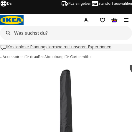
DE
PLZ eingeben
Standort auswählen
Hej!
Hier einloggen
Merkzettel
Warenko
Kostenlose Planungstermine mit unseren Expert:innen
…
Accessoires für draußen
Abdeckung für Gartenmöbel
TOSTERÖ -Bilder
tinformation