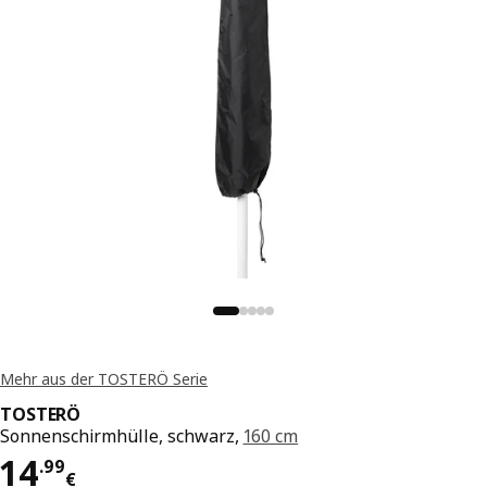
Mehr aus der TOSTERÖ Serie
TOSTERÖ
Sonnenschirmhülle, schwarz,
160 cm
Preis 14.99€
14
.
99
€