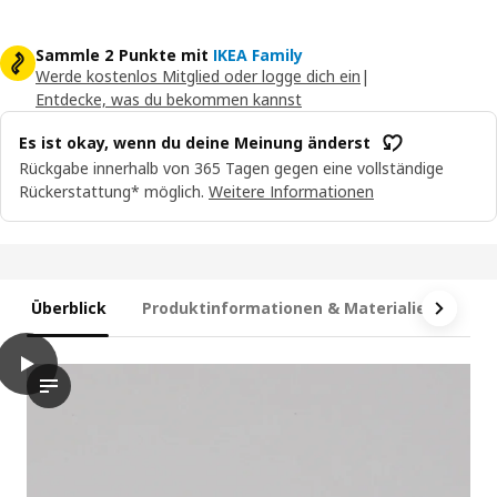
Sammle 2 Punkte mit
IKEA Family
Werde kostenlos Mitglied oder logge dich ein
|
Entdecke, was du bekommen kannst
Es ist okay, wenn du deine Meinung änderst
Rückgabe innerhalb von 365 Tagen gegen eine vollständige
Rückerstattung* möglich.
Weitere Informationen
Überblick
Produktinformationen & Materialien
Ma
play
TOSTERÖ Sonnenschirmhülle, schwarz, 160 cm
Das Video zeigt eine visuelle Demonstration eines Prozesses