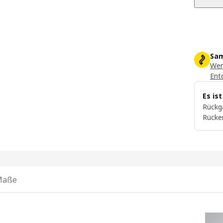
Sam
Wer
Ent
Es is
Rückg
Rücke
Maße