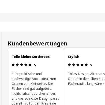
Kundenbewertungen
Kundenbewertungen überspringen
Tolle kleine Sortierbox
Stylish
Bewertung: 5 von 5 Sterne
Bewertung:
5
5
Sehr praktische und
Tolles Design, Alternati
hochwertige Box – ideal zum
Option in derselben Far
Ordnen von Kleinteilen. Die
Fächeraufteilung wäre s
Fächer sind gut aufgeteilt,
nichts rutscht durcheinander,
und das schlichte Design passt
überall hin. Für den Preis eine