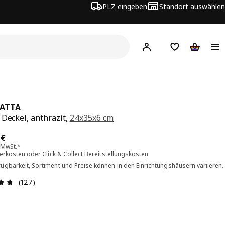
PLZ eingeben
Standort auswählen
Hej!
Hier einloggen
Merkzettel
Warenko
ATTA
 Deckel, anthrazit,
24x35x6 cm
is 12.99€
9
€
. MwSt.*
ferkosten
oder
Click & Collect Bereitstellungskosten
ügbarkeit, Sortiment und Preise können in den Einrichtungshäusern variieren.
Bewertung: 4.7 von 5 Sterne Alle Bewertungen: 127
(127)