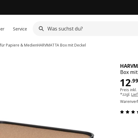
ner
Service
 für Papiere & Medien
HARVMATTA
Box mit Deckel
HARVM
Box mit
Pre
12
.
9
Preis inkl
*zzgl.
Lie
Warenverf