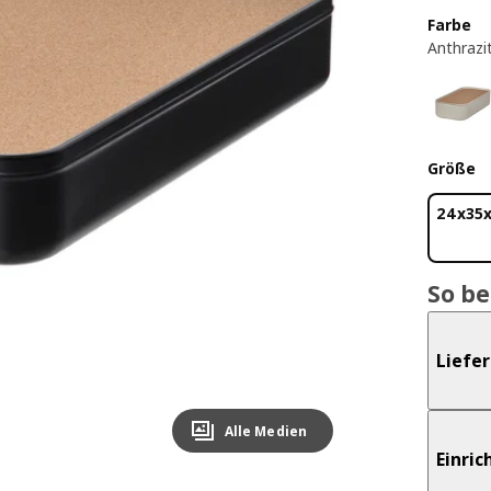
Farbe
Anthrazi
Größe
24x35
So b
Liefe
Alle Medien
Einri