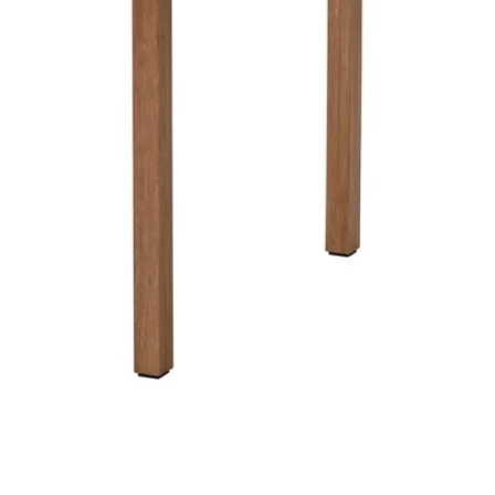
Image zoomed out, normal view