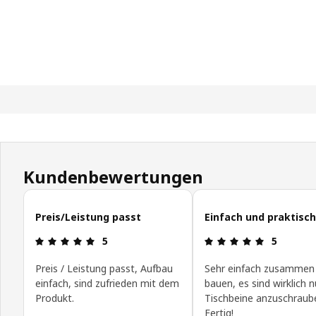
Kundenbewertungen
Kundenbewertungen überspringen
Preis/Leistung passt
Einfach und praktisch
Bewertung: 5 von 5 Sterne
Bewertung:
5
5
Preis / Leistung passt, Aufbau
Sehr einfach zusammen
einfach, sind zufrieden mit dem
bauen, es sind wirklich n
Produkt.
Tischbeine anzuschraub
Fertig!