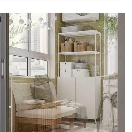
RÖ Tisch/außen, hellbraun lasiert, 75x63 cm
 dem Video wird die Nahaufnahme eines Outdoor-Tisches gezeigt, der 