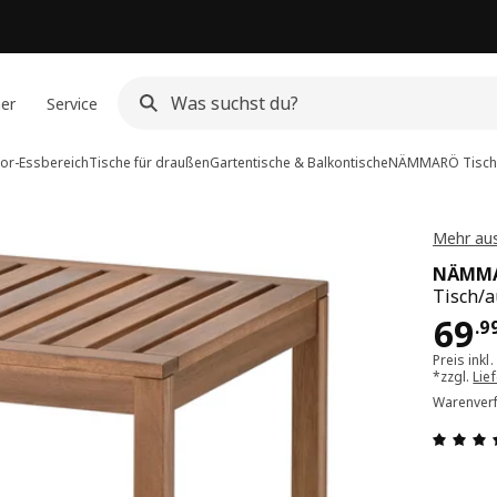
ner
Service
or-Essbereich
Tische für draußen
Gartentische & Balkontische
NÄMMARÖ
Tisch
Mehr au
NÄMM
Tisch/a
Pre
69
.
9
Preis inkl
*zzgl.
Lie
Warenverf