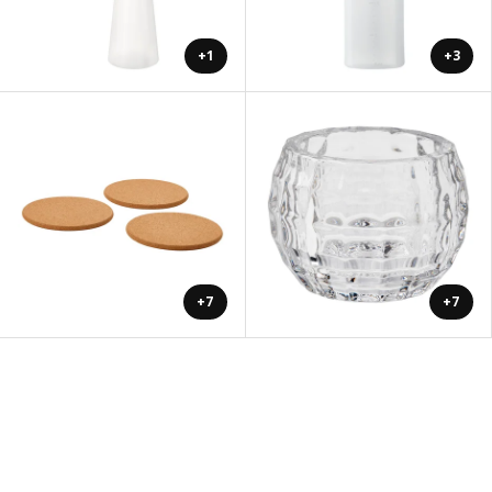
+1
+3
+7
+7