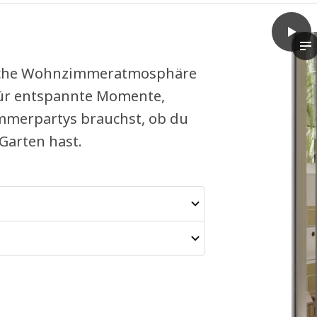
play
NÄMMA
In
iche Wohnzimmeratmosphäre
u für entspannte Momente,
mmerpartys brauchst, ob du
Garten hast.