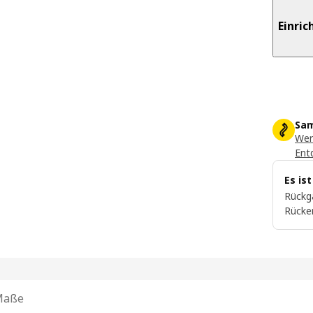
Einri
Sam
Wer
Ent
Es is
Rückg
Rücke
Maße