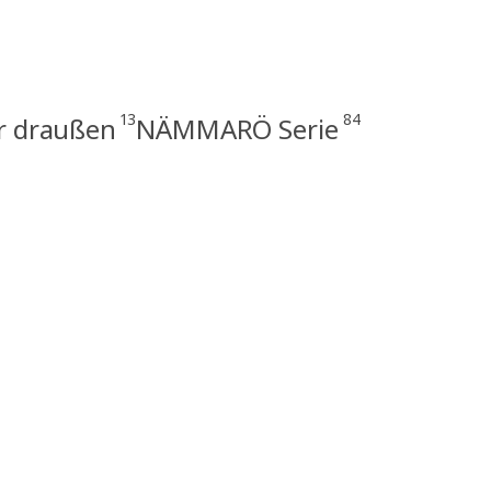
13
84
ür draußen
NÄMMARÖ Serie