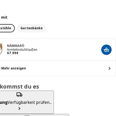
 mit
stühle
Gartenbänke
NÄMMARÖ
Armlehnstuhl/außen
In de
Preis 67.99€
67
.
99
€
Mehr anzeigen
ekommst du es
rung
Verfügbarkeit prüfen...