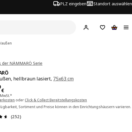
PLZ eingeben
Standort auswählen
Hej!
Hier einloggen
Merkzettel
Warenko
/außen
s der NÄMMARÖ Serie
ARÖ
ußen, hellbraun lasiert,
75x63 cm
is 69.99€
9
€
. MwSt.*
ferkosten
oder
Click & Collect Bereitstellungskosten
ügbarkeit, Sortiment und Preise können in den Einrichtungshäusern variieren.
Bewertung: 4.6 von 5 Sterne Alle Bewertungen: 252
(252)