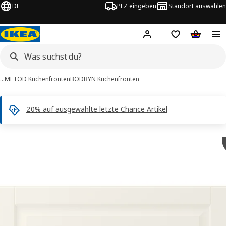
DE
PLZ eingeben
Standort auswählen
Hej!
Hier einloggen
Merkzettel
Warenko
…
METOD Küchenfronten
BODBYN Küchenfronten
20% auf ausgewählte letzte Chance Artikel
BODBYN -Bilder
tinformation