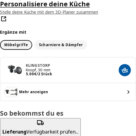
Personalisiere deine Küche
Stelle deine Küche mit dem 3D-Planer zusammen
Ergänze mit
Möbelgriffe
Scharniere & Dämpfer
KLINGSTORP
Knopf, 30 mm
In de
Preis 5.00€/2 Stück
5
.
00
€
/2 Stück
Mehr anzeigen
So bekommst du es
Lieferung
Verfügbarkeit prüfen...