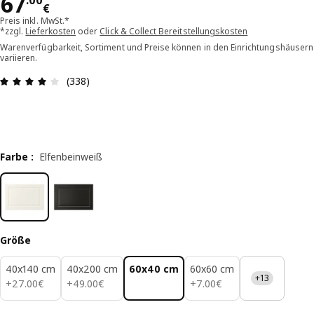
Preis 67.00€
67
.
00
€
Preis inkl. MwSt.*
*zzgl.
Lieferkosten
oder
Click & Collect Bereitstellungskosten
Warenverfügbarkeit, Sortiment und Preise können in den Einrichtungshäusern
variieren.
Bewertung: 3.9 von 5 Sterne Alle Bewertungen: 
(338)
Farbe
:
Elfenbeinweiß
Größe
40x140 cm
40x200 cm
60x40 cm
60x60 cm
+13
27.00€
49.00€
7.00€
+
27
.
00
€
+
49
.
00
€
+
7
.
00
€