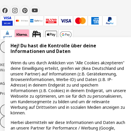
Hej! Du hast die Kontrolle über deine
Cookie-Einstellungen
DE
Informationen und Daten
Wenn du uns durch Anklicken von "Alle Cookies akzeptieren"
IKEA Deutschland GmbH & Co. KG - Am Wandersmann 2-4, 65719 Hofheim-
deine Einwilligung erteilst, greifen wir (Ikea Deutschland und
Wallau © Inter IKEA Systems B.V. 1999-2026
unsere Partner) auf Informationen (z.B. Gerätekennung,
Browserinformationen, Werbe-ID) und Daten (z.B. IP-
AGB
Barrierefreiheit
Cookie-Richtlinie
Datenschutzerklärung
Impressum
Adresse) in deinem Endgerät zu und speichern
Informationen (z.B. Cookies) in deinem Endgerät, um unsere
Produktrückrufe
Responsible Disclosure
Vertrauensstelle
Webseite zu optimieren, um sie für dich zu personalisieren,
um Kundensegmente zu bilden und um dir relevante
Werbung auf Drittseiten und in sozialen Medien anzeigen zu
Vertrag widerrufen
können.
Vertrag widerrufen (Services & Leistungen)
Hierbei übermitteln wir diese Informationen und Daten auch
an unsere Partner für Performance / Werbung (Google,