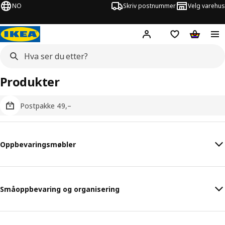
NO
Skriv postnummer
Velg varehus
Hej!
Logg inn
Huskeliste
Handlev
Produkter
Postpakke 49,–
Oppbevaringsmøbler
Småoppbevaring og organisering