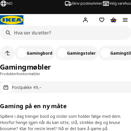
NO
Skriv postnummer
Velg varehus
Hej!
Logg inn
Huskeliste
Handlev
Gamingbord
Gamingstoler
Gamingti
Gamingmøbler
Produkter
Kontormøbler
Postpakke 49,–
Gaming på en ny måte
Spillere i dag trenger bord og stoler som holder følge med dem.
Hvorfor henge igjen når du kan sitte, stå, strekke deg og knuse
bossene? Klar for neste level? Nå er det bare å game på.