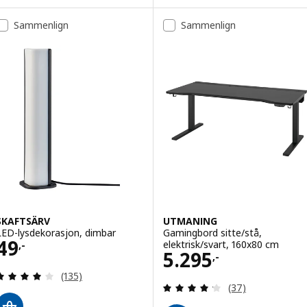
Sammenlign
Sammenlign
SKAFTSÄRV
UTMANING
LED-lysdekorasjon, dimbar
Gamingbord sitte/stå,
Pris 49,-
49
elektrisk/svart, 160x80 cm
,-
Pris 5295,-
5.295
,-
Gjennomgang: 4 av 5 stjerner. Samlede anmeldels
(135)
Gjennomgang: 4.2
(37)