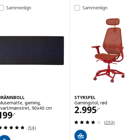
Sammenlign
Sammenlign
BRÄNNBOLL
STYRSPEL
Musematte, gaming,
Gamingstol, rød
Pris 2995,-
2.995
svart/mønstret, 90x40 cm
,-
Pris 199,-
199
,-
Gjennomgang: 3.8
(253)
Gjennomgang: 4.8 av 5 stjerner. Samlede anmelde
(54)