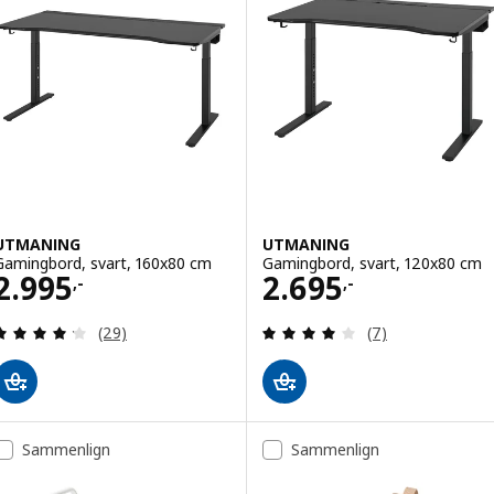
UTMANING
UTMANING
Gamingbord, svart, 160x80 cm
Gamingbord, svart, 120x80 cm
Pris 2995,-
Pris 2695,-
2.995
2.695
,-
,-
Gjennomgang: 4.2 av 5 stjerner. Samlede anmelde
Gjennomgang: 4 
(29)
(7)
Sammenlign
Sammenlign