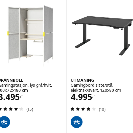
BRÄNNBOLL
UTMANING
Gamingstasjon, lys grå/hvit,
Gamingbord sitte/stå,
100x72x180 cm
elektrisk/svart, 120x80 cm
Pris 3495,-
Pris 4995,-
3.495
4.995
,-
,-
Gjennomgang: 4.3 av 5 stjerner. Samlede anmelde
Gjennomgang: 4.1
(15)
(10)