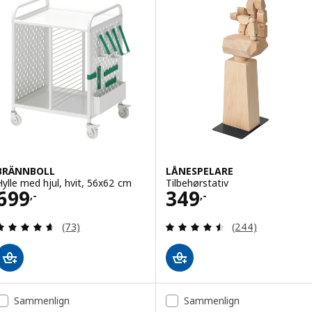
BRÄNNBOLL
LÅNESPELARE
Hylle med hjul, hvit, 56x62 cm
Tilbehørstativ
Pris 699,-
Pris 349,-
699
349
,-
,-
Gjennomgang: 4.6 av 5 stjerner. Samlede anmelde
Gjennomgang: 4.5
(73)
(244)
Sammenlign
Sammenlign