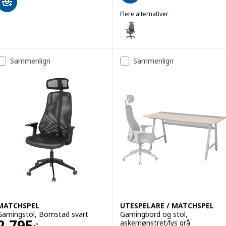
Flere alternativer
STYRSPEL
Alternativ: STYRSPEL, Gamingsto
Sammenlign
Sammenlign
MATCHSPEL
UTESPELARE / MATCHSPEL
Gamingstol, Bomstad svart
Gamingbord og stol,
Pris 2795,-
2.795
askemønstret/lys grå
,-