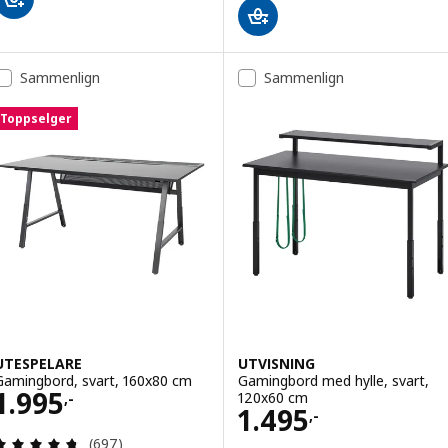
Sammenlign
Sammenlign
Toppselger
UTESPELARE
UTVISNING
Gamingbord, svart, 160x80 cm
Gamingbord med hylle, svart,
Pris 1995,-
1.995
120x60 cm
,-
Pris 1495,-
1.495
,-
Gjennomgang: 4.7 av 5 stjerner. Samlede anmelde
(697)