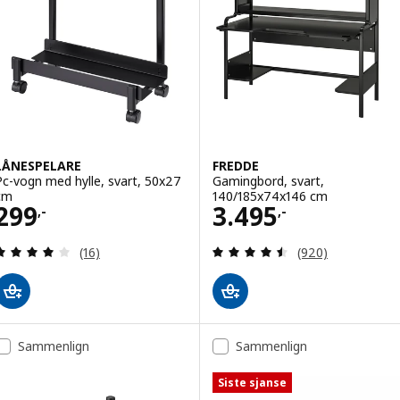
LÅNESPELARE
FREDDE
Pc-vogn med hylle, svart, 50x27
Gamingbord, svart,
cm
140/185x74x146 cm
Pris 299,-
Pris 3495,-
299
3.495
,-
,-
Gjennomgang: 4 av 5 stjerner. Samlede anmeldels
Gjennomgang: 4.5
(16)
(920)
Sammenlign
Sammenlign
Siste sjanse