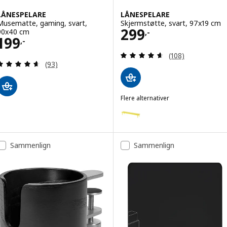
LÅNESPELARE
LÅNESPELARE
Musematte, gaming, svart,
Skjermstøtte, svart, 97x19 cm
Pris 299,-
299
90x40 cm
,-
Pris 199,-
199
,-
Gjennomgang: 4.6
(108)
Gjennomgang: 4.6 av 5 stjerner. Samlede anmelde
(93)
Flere alternativer
LÅNESPELARE
Alternativ: LÅNESPELARE, Skjerm
Sammenlign
Sammenlign