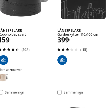
LÅNESPELARE
LÅNESPELARE
Koppholder, svart
Gulvbeskytter, 110x100 cm
Pris 159,-
Pris 399,-
159
399
,-
,-
Gjennomgang: 4.4 av 5 stjerner. Samlede anmelde
Gjennomgang: 3.4
(502)
(115)
lere alternativer
ÅNESPELARE
lternativ: LÅNESPELARE, Koppholder, askefiner
Sammenlign
Sammenlign