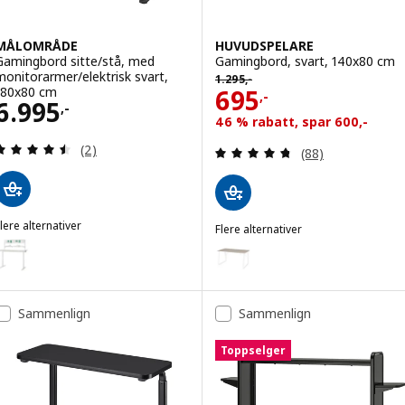
MÅLOMRÅDE
HUVUDSPELARE
Gamingbord sitte/stå, med
Gamingbord, svart, 140x80 cm
Tidligere pris 1295,-
monitorarmer/elektrisk svart,
1.295
,-
Pris 695,-
180x80 cm
695
,-
Pris 6995,-
6.995
,-
46 % rabatt, spar 600,-
Gjennomgang: 4.5 av 5 stjerner. Samlede anmelde
Gjennomgang: 4.7
(2)
(88)
lere alternativer
Flere alternativer
MÅLOMRÅDE
HUVUDSPELARE
lternativ: MÅLOMRÅDE, Gamingbord sitte/stå, med monitorarmer/ele
Alternativ: HUVUDSPELARE, Gam
Sammenlign
Sammenlign
Toppselger