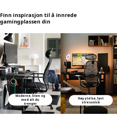
Finn inspirasjon til å innrede
gamingplassen din
Hopp over oppføring
Moderne, liten og
Høy ytelse, lavt
med alt du
stressnivå
trenger