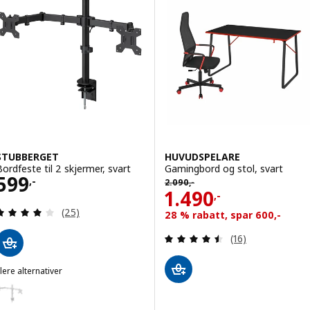
STUBBERGET
HUVUDSPELARE
Bordfeste til 2 skjermer, svart
Gamingbord og stol, svart
Pris 599,-
599
Tidligere pris 2090,-
,-
2.090
,-
Pris 1490,-
1.490
,-
Gjennomgang: 3.9 av 5 stjerner. Samlede anmelde
(25)
28 % rabatt, spar 600,-
Gjennomgang: 4.5
(16)
lere alternativer
STUBBERGET
lternativ: STUBBERGET, Bordfeste til 2 skjermer, hvit