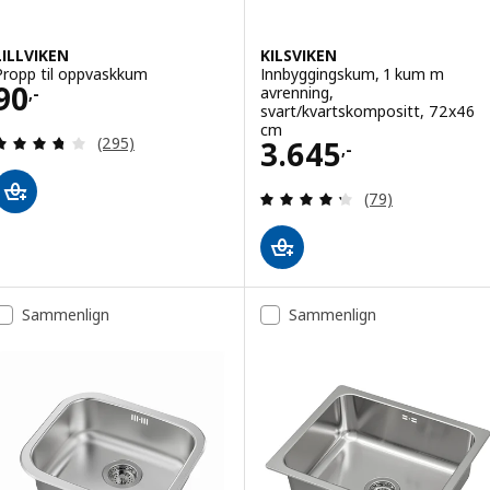
LILLVIKEN
KILSVIKEN
Propp til oppvaskkum
Innbyggingskum, 1 kum m
Pris 90,-
90
avrenning,
,-
svart/kvartskompositt, 72x46
cm
Gjennomgang: 3.7 av 5 stjerner. Samlede anmelde
Pris 3645,-
(295)
3.645
,-
Gjennomgang: 4.3
(79)
Sammenlign
Sammenlign