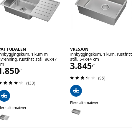
VATTUDALEN
VRESJÖN
Innbyggingskum, 1 kum m
Innbyggingskum, 1 kum, rustfritt
avrenning, rustfritt stål, 86x47
stål, 54x44 cm
Pris 3845,-
3.845
cm
,-
Pris 1850,-
1.850
,-
Gjennomgang: 3.4
(95)
Gjennomgang: 4.2 av 5 stjerner. Samlede anmelde
(133)
Flere alternativer
lere alternativer
VRESJÖN
Alternativ: VRESJÖN, Innbygging
VATTUDALEN
lternativ: VATTUDALEN, Innbyggingskum, 1 kum m avrenning, rustfrit
Alternativ: VRESJÖN, Innbygging