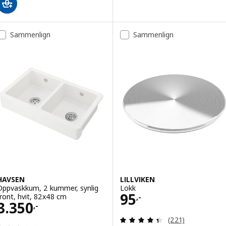
Sammenlign
Sammenlign
HAVSEN
LILLVIKEN
Oppvaskkum, 2 kummer, synlig
Lokk
Pris 95,-
95
front, hvit, 82x48 cm
,-
Pris 3350,-
3.350
,-
Gjennomgang: 4.4
(221)