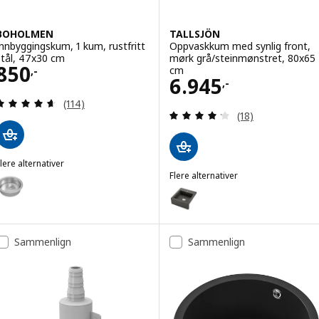
BOHOLMEN
TALLSJÖN
Innbyggingskum, 1 kum, rustfritt
Oppvaskkum med synlig front,
stål, 47x30 cm
mørk grå/steinmønstret, 80x65
Pris 850,-
850
cm
,-
Pris 6945,-
6.945
,-
Gjennomgang: 4.6 av 5 stjerner. Samlede anmelde
(114)
Gjennomgang: 4.2
(18)
lere alternativer
BOHOLMEN
Flere alternativer
lternativ: BOHOLMEN, Innbyggingskum, 1 kum, rustfritt stål, 45 cm
TALLSJÖN
Alternativ: TALLSJÖN, Oppvaskk
Sammenlign
Sammenlign