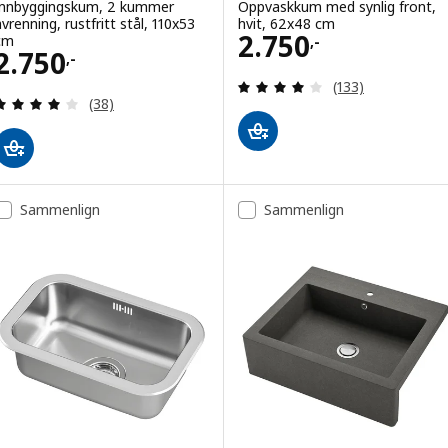
Innbyggingskum, 2 kummer
Oppvaskkum med synlig front,
avrenning, rustfritt stål, 110x53
hvit, 62x48 cm
Pris 2750,-
2.750
cm
,-
Pris 2750,-
2.750
,-
Gjennomgang: 3.9
(133)
Gjennomgang: 4.1 av 5 stjerner. Samlede anmelde
(38)
Sammenlign
Sammenlign