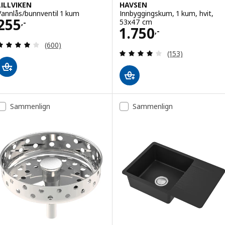
LILLVIKEN
HAVSEN
Vannlås/bunnventil 1 kum
Innbyggingskum, 1 kum, hvit,
Pris 255,-
255
53x47 cm
,-
Pris 1750,-
1.750
,-
Gjennomgang: 3.9 av 5 stjerner. Samlede anmelde
(600)
Gjennomgang: 4.1
(153)
Sammenlign
Sammenlign