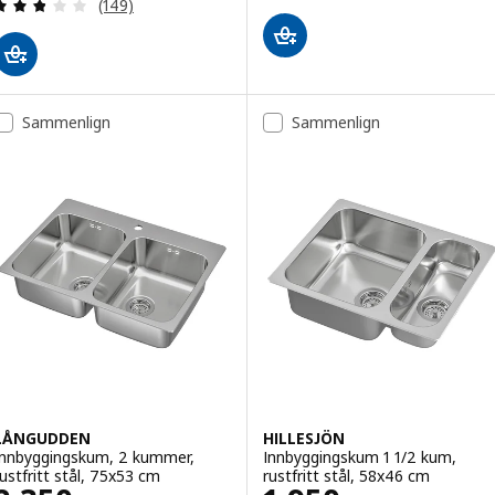
Gjennomgang: 2.8 av 5 stjerner. Samlede anmelde
(149)
Sammenlign
Sammenlign
LÅNGUDDEN
HILLESJÖN
Innbyggingskum, 2 kummer,
Innbyggingskum 1 1/2 kum,
rustfritt stål, 75x53 cm
rustfritt stål, 58x46 cm