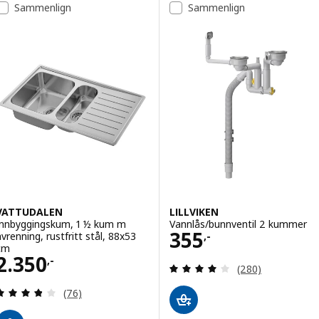
Alternativ: VRESJÖN, Innbyggings
Sammenlign
Sammenlign
VATTUDALEN
LILLVIKEN
Innbyggingskum, 1 ½ kum m
Vannlås/bunnventil 2 kummer
Pris 355,-
355
avrenning, rustfritt stål, 88x53
,-
cm
Pris 2350,-
2.350
,-
Gjennomgang: 3.9
(280)
Gjennomgang: 3.8 av 5 stjerner. Samlede anmelde
(76)