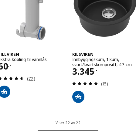
LILLVIKEN
KILSVIKEN
Ekstra kobling til vannlås
Innbyggingskum, 1 kum,
Pris 60,-
60
svart/kvartskompositt, 47 cm
,-
Pris 3345,-
3.345
,-
Gjennomgang: 4.6 av 5 stjerner. Samlede anmelde
(72)
Gjennomgang: 4.9
(15)
Viser 22 av 22