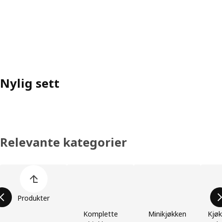
Nylig sett
Relevante kategorier
Hopp over produktkategoriene
Produkter
Komplette
Minikjøkken
Kjøk