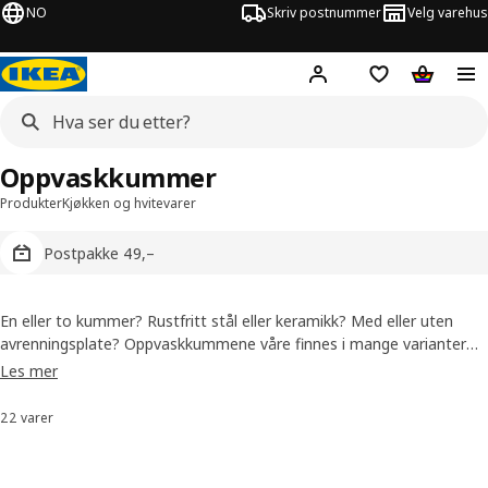
NO
Skriv postnummer
Velg varehus
Hej!
Logg inn
Huskeliste
Handlev
Oppvaskkummer
Produkter
Kjøkken og hvitevarer
Postpakke 49,–
En eller to kummer? Rustfritt stål eller keramikk? Med eller uten
avrenningsplate? Oppvaskkummene våre finnes i mange varianter
og størrelser. Derfor har vi helt sikkert en som fungerer på kjøkkenet
Les mer
ditt, uansett form og størrelse. Og ikke glem å legge til et av de
vannbesparende blandebatteriene våre.
22 varer
Sorter og filtrer