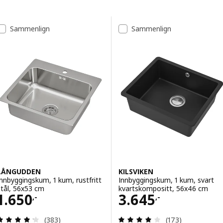
Gå til resultatene
Resultatliste
Sammenlign
Sammenlign
LÅNGUDDEN
KILSVIKEN
Innbyggingskum, 1 kum, rustfritt
Innbyggingskum, 1 kum, svart
stål, 56x53 cm
kvartskompositt, 56x46 cm
Pris 1650,-
Pris 3645,-
1.650
3.645
,-
,-
Gjennomgang: 4.2 av 5 stjerner. Samlede anmelde
Gjennomgang: 4.1
(383)
(173)