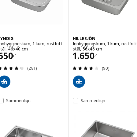
FYNDIG
HILLESJÖN
Innbyggingskum, 1 kum, rustfritt
Innbyggingskum, 1 kum, rustfritt
stål, 46x40 cm
stål, 56x46 cm
Pris 650,-
Pris 1650,-
650
1.650
,-
,-
Gjennomgang: 4.3 av 5 stjerner. Samlede anmelde
Gjennomgang: 3.9
(281)
(90)
Sammenlign
Sammenlign