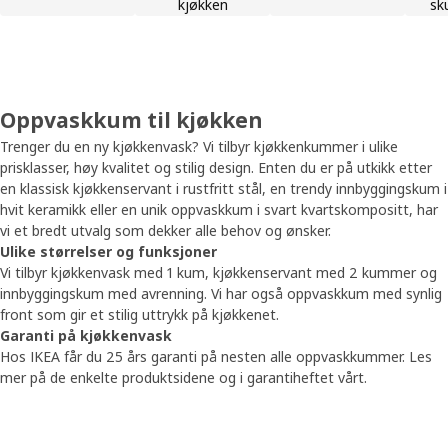
kjøkken
sk
Oppvaskkum til kjøkken
Trenger du en ny kjøkkenvask? Vi tilbyr kjøkkenkummer i ulike
prisklasser, høy kvalitet og stilig design. Enten du er på utkikk etter
en klassisk kjøkkenservant i rustfritt stål, en trendy innbyggingskum i
hvit keramikk eller en unik oppvaskkum i svart kvartskompositt, har
vi et bredt utvalg som dekker alle behov og ønsker.
Ulike størrelser og funksjoner
Vi tilbyr kjøkkenvask med 1 kum, kjøkkenservant med 2 kummer og
innbyggingskum med avrenning. Vi har også oppvaskkum med synlig
front som gir et stilig uttrykk på kjøkkenet.
Garanti på kjøkkenvask
Hos IKEA får du 25 års garanti på nesten alle oppvaskkummer. Les
mer på de enkelte produktsidene og i garantiheftet vårt.