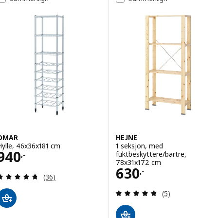
OMAR
HEJNE
Hylle, 46x36x181 cm
1 seksjon, med
Pris 940,-
940
fuktbeskyttere/bartre,
,-
78x31x172 cm
Pris 630,-
630
,-
Gjennomgang: 4.7 av 5 stjerner. Samlede anmelde
(36)
Gjennomgang: 4.8
(5)