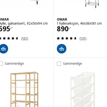
OMAR
OMAR
Hylle, galvanisert, 92x50x94 cm
1 hylleseksjon, 46x36x181 cm
Pris 695,-
Pris 890,-
695
890
,-
,-
Gjennomgang: 4.6 av 5 stjerner. Samlede anmelde
Gjennomgang: 4.6
(101)
(131)
Sammenlign
Sammenlign