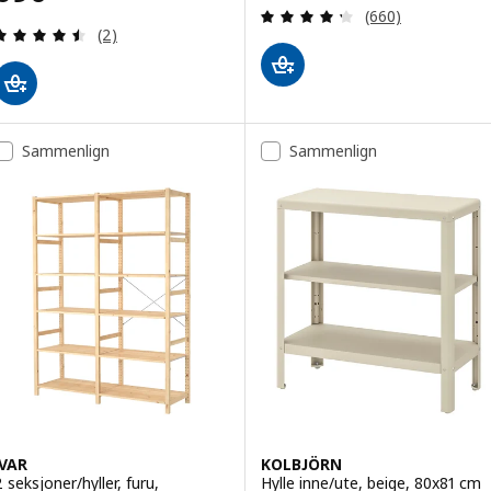
Gjennomgang: 4.3
(660)
Gjennomgang: 4.5 av 5 stjerner. Samlede anmelde
(2)
Sammenlign
Sammenlign
IVAR
KOLBJÖRN
2 seksjoner/hyller, furu,
Hylle inne/ute, beige, 80x81 cm