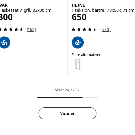
IVAR
HEJNE
Flaskestativ, grå, 83x30 cm
1 seksjon, bartre, 78x50x171 cm
Pris 300,-
Pris 650,-
300
650
,-
,-
Gjennomgang: 4.6 av 5 stjerner. Samlede anmelde
Gjennomgang: 4.4
(168)
(570)
Flere alternativer
HEJNE
Alternativ: HEJNE, 1 seksjon, ba
Viser 24 av 32
Vis mer