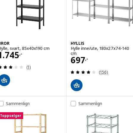
BROR
HYLLIS
Hylle, svart, 85x40x190 cm
Hylle inne/ute, 180x27x74-140
Pris 1745,-
1.745
cm
,-
Pris 697,-
697
,-
Gjennomgang: 3 av 5 stjerner. Samlede anmeldels
(1)
Gjennomgang: 4.1
(156)
Sammenlign
Sammenlign
Toppselger