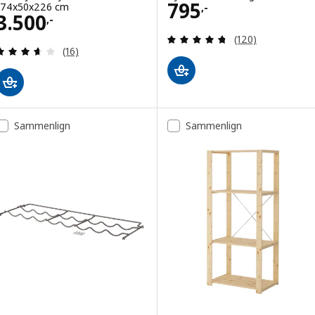
Pris 795,-
795
174x50x226 cm
,-
Pris 3500,-
3.500
,-
Gjennomgang: 4.7
(120)
Gjennomgang: 3.6 av 5 stjerner. Samlede anmelde
(16)
Sammenlign
Sammenlign