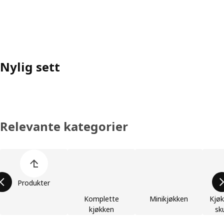
Nylig sett
Relevante kategorier
Hopp over produktkategoriene
Produkter
Komplette
Minikjøkken
Kjøk
kjøkken
sk