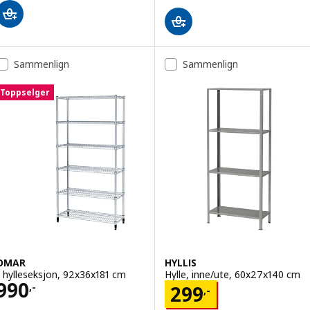
Sammenlign
Sammenlign
Toppselger
OMAR
HYLLIS
1 hylleseksjon, 92x36x181 cm
Hylle, inne/ute, 60x27x140 cm
Pris 990,-
990
Pris 299,-
,-
299
,-