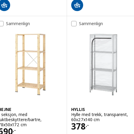
Sammenlign
Sammenlign
HEJNE
HYLLIS
1 seksjon, med
Hylle med trekk, transparent,
fuktbeskyttere/bartre,
60x27x140 cm
Pris 378,-
378
78x50x172 cm
,-
Pris 690,-
690
,-