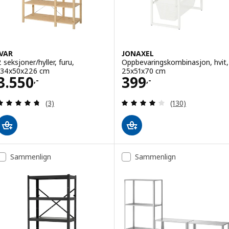
IVAR
JONAXEL
2 seksjoner/hyller, furu,
Oppbevaringskombinasjon, hvit,
134x50x226 cm
25x51x70 cm
Pris 3550,-
Pris 399,-
3.550
399
,-
,-
Gjennomgang: 4.7 av 5 stjerner. Samlede anmelde
Gjennomgang: 4.1
(3)
(130)
Sammenlign
Sammenlign