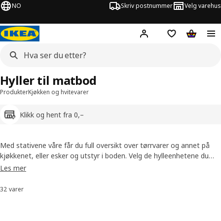
NO
Skriv postnummer
Velg varehus
Hej!
Logg inn
Huskeliste
Handlev
Hyller til matbod
Produkter
Kjøkken og hvitevarer
Klikk og hent fra 0,–
Med stativene våre får du full oversikt over tørrvarer og annet på
kjøkkenet, eller esker og utstyr i boden. Velg de hylleenhetene du
trenger for å utnytte plassen maksimalt, og hold orden på småting i
Les mer
kurver som er enkle å feste.
32 varer
Sorter og filtrer