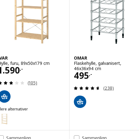
IVAR
OMAR
Hylle, furu, 89x50x179 cm
Flaskehylle, galvanisert,
Pris 1590,-
1.590
46x36x94 cm
,-
Pris 495,-
495
,-
Gjennomgang: 2.8 av 5 stjerner. Samlede anmelde
(105)
Gjennomgang: 4.6
(238)
lere alternativer
VAR
lternativ: IVAR, Hylle, furu, 89x30x179 cm
Sammenlign
Sammenlign