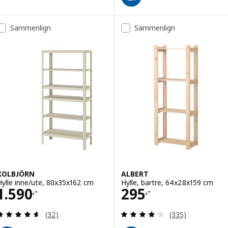
Sammenlign
Sammenlign
KOLBJÖRN
ALBERT
Hylle inne/ute, 80x35x162 cm
Hylle, bartre, 64x28x159 cm
Pris 1590,-
Pris 295,-
1.590
295
,-
,-
Gjennomgang: 4.6 av 5 stjerner. Samlede anmelde
Gjennomgang: 4.2
(32)
(335)