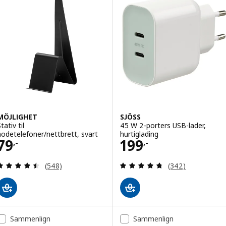
lternativ: SITTBRUNN, USB-C til USB-C, lys grønn, 1.0 m
lternativ: LILLHULT, USB-C til USB-C, oransje/lilla, 1.5 m
MÖJLIGHET
SJÖSS
tativ til
45 W 2-porters USB-lader,
hodetelefoner/nettbrett, svart
hurtiglading
Pris 79,-
Pris 199,-
79
199
,-
,-
Gjennomgang: 4.5 av 5 stjerner. Samlede anmelde
Gjennomgang: 4.7
(548)
(342)
Sammenlign
Sammenlign