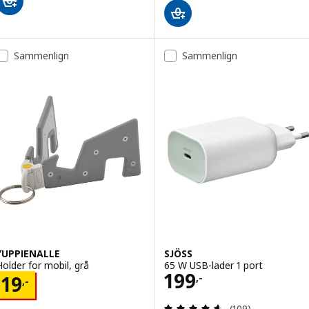
Sammenlign
Sammenlign
YUPPIENALLE
SJÖSS
Holder for mobil, grå
65 W USB-lader 1 port
Pris 199,-
199
Pris 19,-
,-
19
,-
Gjennomgang: 4.6
(109)