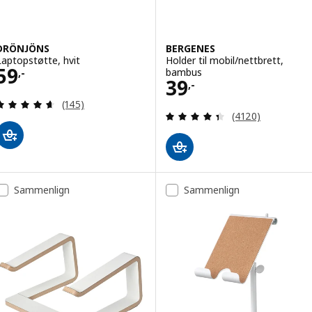
DRÖNJÖNS
BERGENES
Laptopstøtte, hvit
Holder til mobil/nettbrett,
Pris 59,-
59
bambus
,-
Pris 39,-
39
,-
Gjennomgang: 4.6 av 5 stjerner. Samlede anmelde
(145)
Gjennomgang: 4.4
(4120)
Sammenlign
Sammenlign