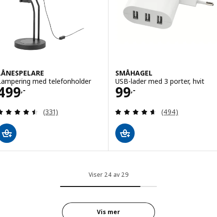
LÅNESPELARE
SMÅHAGEL
Lampering med telefonholder
USB-lader med 3 porter, hvit
Pris 499,-
Pris 99,-
499
99
,-
,-
Gjennomgang: 4.5 av 5 stjerner. Samlede anmelde
Gjennomgang: 4.6
(331)
(494)
Viser 24 av 29
Vis mer