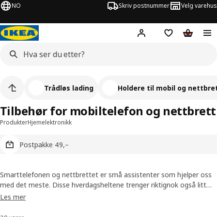
NO
Skriv postnummer
Velg varehus
Hej!
Logg inn
Huskeliste
Handlev
Trådløs lading
Holdere til mobil og nettbre
Tilbehør for mobiltelefon og nettbrett
Produkter
Hjemelektronikk
Postpakke 49,–
Smarttelefonen og nettbrettet er små assistenter som hjelper oss
med det meste. Disse hverdagsheltene trenger riktignok også litt
hjelp – til å sørge for at de har nok strøm. Derfor har vi mye
Les mer
forskjellig tilbehør til mobiltelefon og nettbrett, som holder til mobil
og USB-ladere.