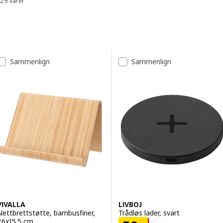
29 varer
Sorter og filtrer
Gå til resultatene
Resultatliste
Sammenlign
Sammenlign
VIVALLA
LIVBOJ
Nettbrettstøtte, bambusfiner,
Trådløs lader, svart
26x15.5 cm