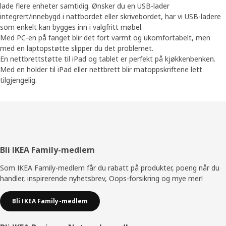
lade flere enheter samtidig. Ønsker du en USB-lader
integrert/innebygd i nattbordet eller skrivebordet, har vi USB-ladere
som enkelt kan bygges inn i valgfritt møbel.
Med PC-en på fanget blir det fort varmt og ukomfortabelt, men
med en laptopstøtte slipper du det problemet.
En nettbrettstøtte til iPad og tablet er perfekt på kjøkkenbenken.
Med en holder til iPad eller nettbrett blir matoppskriftene lett
tilgjengelig.
Bunntekst
Bli IKEA Family-medlem
Som IKEA Family-medlem får du rabatt på produkter, poeng når du
handler, inspirerende nyhetsbrev, Oops-forsikring og mye mer!
Bli IKEA Family-medlem