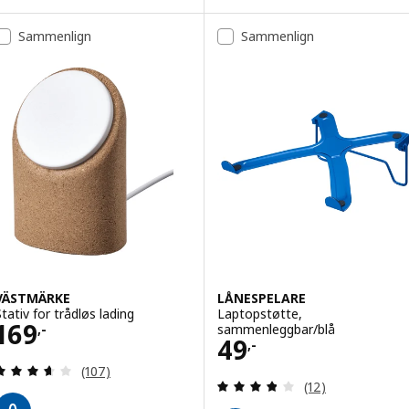
Sammenlign
Sammenlign
VÄSTMÄRKE
LÅNESPELARE
Stativ for trådløs lading
Laptopstøtte,
Pris 169,-
169
sammenleggbar/blå
,-
Pris 49,-
49
,-
Gjennomgang: 3.6 av 5 stjerner. Samlede anmelde
(107)
Gjennomgang: 3.8
(12)