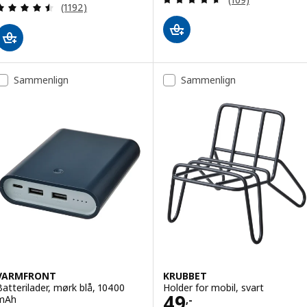
Gjennomgang: 4.5 av 5 stjerner. Samlede anmelde
(1192)
Sammenlign
Sammenlign
VARMFRONT
KRUBBET
Batterilader, mørk blå, 10400
Holder for mobil, svart
Pris 49,-
49
mAh
,-