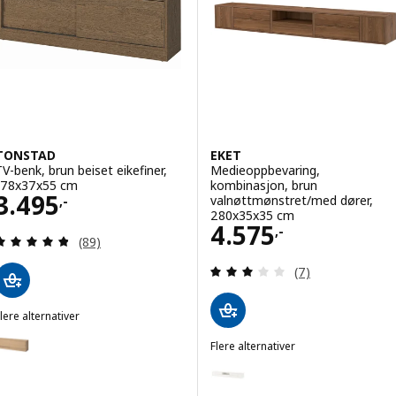
Alternativ: BESTÅ, TV-benk med 
TONSTAD
EKET
TV-benk, brun beiset eikefiner,
Medieoppbevaring,
178x37x55 cm
kombinasjon, brun
Pris 3495,-
3.495
valnøttmønstret/med dører,
,-
280x35x35 cm
Pris 4575,-
4.575
,-
Gjennomgang: 4.8 av 5 stjerner. Samlede anmelde
(89)
Gjennomgang: 3 
(7)
lere alternativer
TONSTAD
lternativ: TONSTAD, TV-benk, eikefiner, 178x37x55 cm
Flere alternativer
EKET
Alternativ: EKET, Medieoppbeva