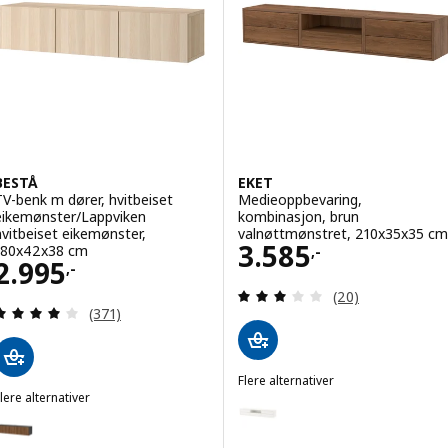
BESTÅ
EKET
TV-benk m dører, hvitbeiset
Medieoppbevaring,
eikemønster/Lappviken
kombinasjon, brun
hvitbeiset eikemønster,
valnøttmønstret, 210x35x35 cm
Pris 3585,-
3.585
180x42x38 cm
,-
Pris 2995,-
2.995
,-
Gjennomgang: 2.9
(20)
Gjennomgang: 3.9 av 5 stjerner. Samlede anmelde
(371)
Flere alternativer
lere alternativer
EKET
Alternativ: EKET, Medieoppbevar
BESTÅ
lternativ: BESTÅ, TV-benk med dører, brunsvart Lappviken/brun val
Alternativ: EKET, Medieoppbeva