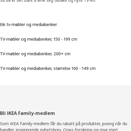
Så da er det bare å lene seg tilbake og nyte TV-en.
Eik tv-møbler og mediabenker
TV-møbler og mediabenker, 150 - 199 cm
TV-møbler og mediabenker, 200+ cm
TV-møbler og mediabenker, størrelse 100 - 149 cm
Bunntekst
Bli IKEA Family-medlem
Som IKEA Family-medlem får du rabatt på produkter, poeng når du
handler, inspirerende nyhetsbrev, Oops-forsikring og mye mer!