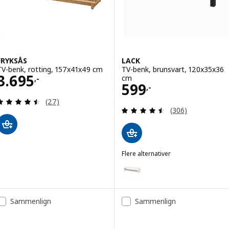
FRYKSÅS
LACK
TV-benk, rotting, 157x41x49 cm
TV-benk, brunsvart, 120x35x36
Pris 3695,-
3.695
cm
,-
Pris 599,-
599
,-
Gjennomgang: 4.5 av 5 stjerner. Samlede anmelde
(27)
Gjennomgang: 4.5
(306)
Flere alternativer
LACK
Alternativ: LACK, TV-benk, hvit
Sammenlign
Sammenlign