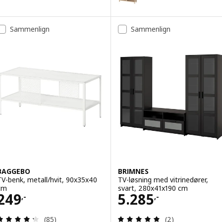
Alternativ: BESTÅ, TV-benk, hvi
Sammenlign
Sammenlign
BAGGEBO
BRIMNES
TV-benk, metall/hvit, 90x35x40
TV-løsning med vitrinedører,
cm
svart, 280x41x190 cm
Pris 249,-
Pris 5285,-
249
5.285
,-
,-
Gjennomgang: 4.3 av 5 stjerner. Samlede anmelde
Gjennomgang: 5 
(85)
(2)