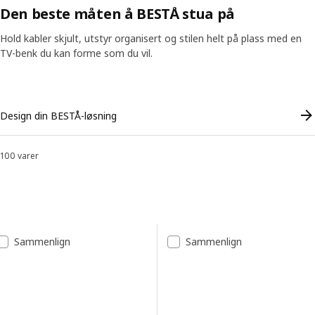
Den beste måten å BESTÅ stua på
Hold kabler skjult, utstyr organisert og stilen helt på plass med en
TV-benk du kan forme som du vil.
Skip listing
Design din BESTÅ-løsning
100 varer
Sorter og filtrer
Gå til resultatene
Resultatliste
Sammenlign
Sammenlign