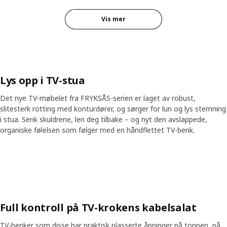
Vis mer
Lys opp i TV-stua
Det nye TV-møbelet fra FRYKSÅS-serien er laget av robust,
slitesterk rotting med konturdører, og sørger for lun og lys stemning
i stua. Senk skuldrene, len deg tilbake – og nyt den avslappede,
organiske følelsen som følger med en håndflettet TV-benk.
Skip listing
Full kontroll på TV-krokens kabelsalat
TV-benker som disse har praktisk plasserte åpninger på toppen, på