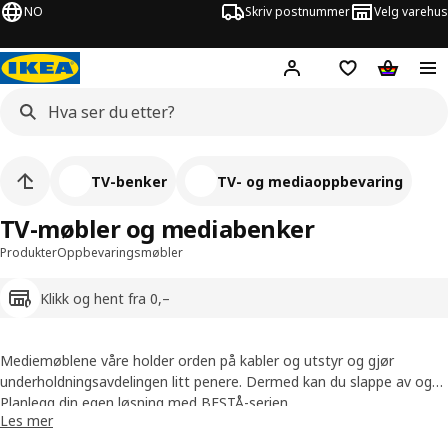
NO
Skriv postnummer
Velg varehus
Hej!
Logg inn
Huskeliste
Handlev
TV-benker
TV- og mediaoppbevaring
TV-møbler og mediabenker
Produkter
Oppbevaringsmøbler
Klikk og hent fra 0,–
Mediemøblene våre holder orden på kabler og utstyr og gjør
underholdningsavdelingen litt penere. Dermed kan du slappe av og
kose deg med TV-en, også når den ikke er på.
Planlegg din egen løsning med BESTÅ-serien
Les mer