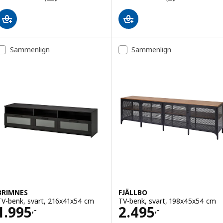
Sammenlign
Sammenlign
BRIMNES
FJÄLLBO
TV-benk, svart, 216x41x54 cm
TV-benk, svart, 198x45x54 cm
Pris 1995,-
Pris 2495,-
1.995
2.495
,-
,-