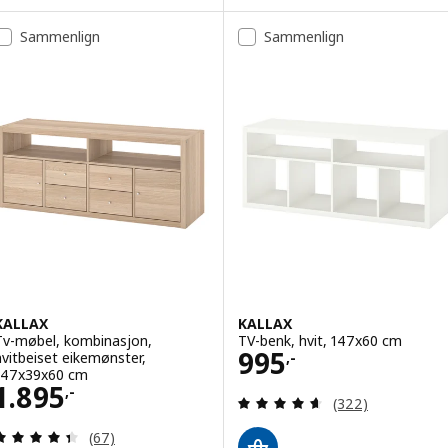
Alternativ: EKET, Medieoppbeva
Sammenlign
Sammenlign
KALLAX
KALLAX
Tv-møbel, kombinasjon,
TV-benk, hvit, 147x60 cm
Pris 995,-
995
hvitbeiset eikemønster,
,-
147x39x60 cm
Pris 1895,-
1.895
,-
Gjennomgang: 4.6
(322)
Gjennomgang: 4.4 av 5 stjerner. Samlede anmelde
(67)