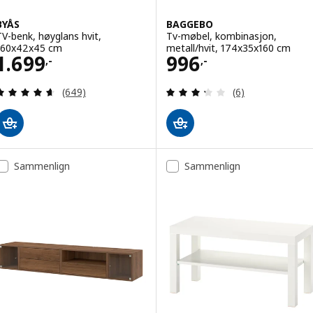
BYÅS
BAGGEBO
TV-benk, høyglans hvit,
Tv-møbel, kombinasjon,
160x42x45 cm
metall/hvit, 174x35x160 cm
Pris 1699,-
Pris 996,-
1.699
996
,-
,-
Gjennomgang: 4.6 av 5 stjerner. Samlede anmelde
Gjennomgang: 3.3
(649)
(6)
Sammenlign
Sammenlign