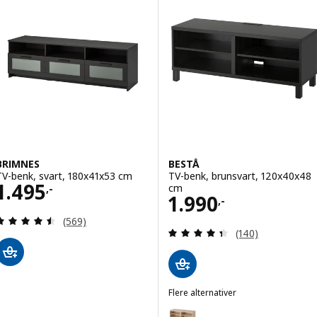
BRIMNES
BESTÅ
TV-benk, svart, 180x41x53 cm
TV-benk, brunsvart, 120x40x48
Pris 1495,-
1.495
cm
,-
Pris 1990,-
1.990
,-
Gjennomgang: 4.5 av 5 stjerner. Samlede anmelde
(569)
Gjennomgang: 4.4
(140)
Flere alternativer
BESTÅ
Alternativ: BESTÅ, TV-benk, hvi