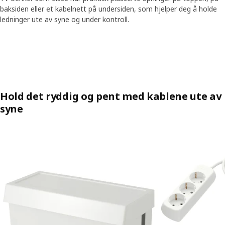
baksiden eller et kabelnett på undersiden, som hjelper deg å holde
ledninger ute av syne og under kontroll.
Skip listing
Hold det ryddig og pent med kablene ute av
syne
Hopp over oppføringen