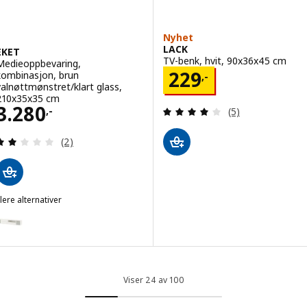
Nyhet
LACK
EKET
TV-benk, hvit, 90x36x45 cm
Medieoppbevaring,
Pris 229,-
229
kombinasjon, brun
,-
valnøttmønstret/klart glass,
210x35x35 cm
Pris 3280,-
3.280
Gjennomgang: 4 
,-
(5)
Gjennomgang: 2 av 5 stjerner. Samlede anmeldels
(2)
lere alternativer
KET
lternativ: EKET, Medieoppbevaring, kombinasjon, hvit/klart glass, 2
lternativ: EKET, Medieoppbevaring, kombinasjon, hvit/hvitbeiset eik 
lternativ: EKET, Medieoppbevaring, kombinasjon, mørk grå/klart gla
Viser 24 av 100