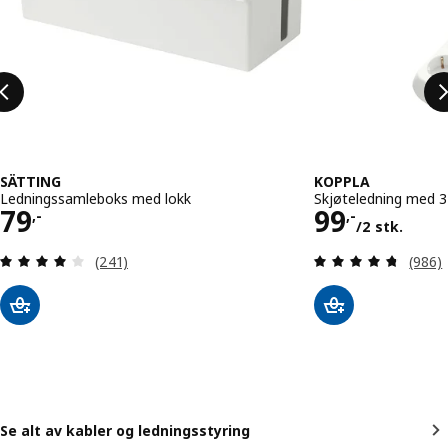
SÄTTING
KOPPLA
Ledningssamleboks med lokk
Skjøteledning med 3 
Pris 79,-
Pris 99,-/
79
99
,-
,-
/2 stk.
Gjennomgang: 4.1 av 5 stjerner. Samlede anmeld
Gjenno
(241)
(986)
Se alt av kabler og ledningsstyring