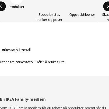
Produkter
Søppelbøtter,
Oppvasktilbehør
Skap
dunker og poser
Tørkestativ i metall
Utendørs tørkestativ - Tåler å brukes ute
Bunntekst
Bli IKEA Family-medlem
Som IKEA Family-medlem får du rabatt på produkter, poeng når du