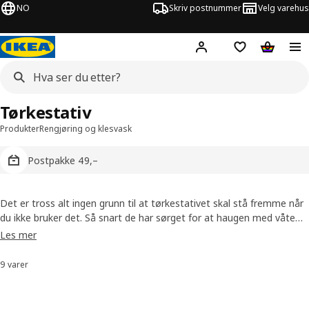
NO
Skriv postnummer
Velg varehus
Hej!
Logg inn
Huskeliste
Handlev
Tørkestativ
Produkter
Rengjøring og klesvask
Postpakke 49,–
Det er tross alt ingen grunn til at tørkestativet skal stå fremme når
du ikke bruker det. Så snart de har sørget for at haugen med våte
klær har blitt tørre, kan variantene våre legges sammen og enkelt
Les mer
stues vekk. Mange av stativene kan brukes både inne og ute i sola.
9 varer
Sorter og filtrer