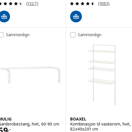
Gjennomgang: 4.4 av 5 stjerner. Samlede anmelde
Gjennomgang: 4.5
(1327)
(1083)
Sammenlign
Sammenlign
MULIG
BOAXEL
Garderobestang, hvit, 60-90 cm
Kombinasjon til vaskerom, hvit,
Pris 69,-
69
82x40x201 cm
,-