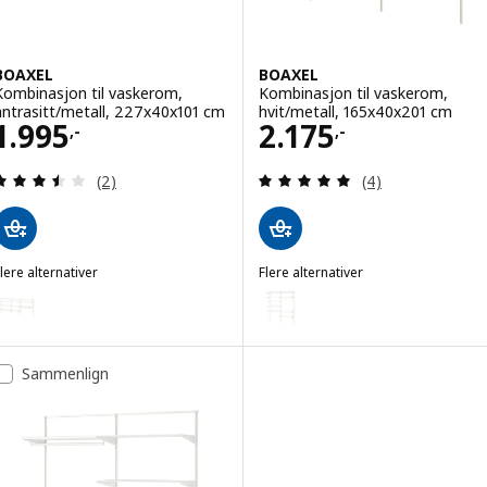
BOAXEL
BOAXEL
Kombinasjon til vaskerom,
Kombinasjon til vaskerom,
antrasitt/metall, 227x40x101 cm
hvit/metall, 165x40x201 cm
Pris 1995,-
Pris 2175,-
1.995
2.175
,-
,-
Gjennomgang: 3.5 av 5 stjerner. Samlede anmelde
Gjennomgang: 5 
(2)
(4)
lere alternativer
Flere alternativer
BOAXEL
BOAXEL
lternativ: BOAXEL, Kombinasjon til vaskerom, hvit/metall, 227x40x
Alternativ: BOAXEL, Kombinasjon
lternativ: BOAXEL, Kombinasjon til vaskerom, hvit, 227x40x101 cm
Alternativ: BOAXEL, Kombinasjon
Sammenlign