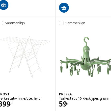
Sammenlign
Sammenlign
FROST
PRESSA
Tørkestativ, inne/ute, hvit
Tørkestativ 16 klesklyper, grønn
Pris 399,-
Pris 59,-
399
59
,-
,-