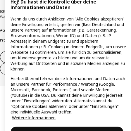
Hej! Du hast die Kontrolle über deine
Informationen und Daten
IKEA Deutschland GmbH & Co. KG - Am Wandersmann 2-4, 65719 Hofheim-
Wallau © Inter IKEA Systems B.V. 1999-2026
Wenn du uns durch Anklicken von "Alle Cookies akzeptieren"
deine Einwilligung erteilst, greifen wir (Ikea Deutschland und
unsere Partner) auf Informationen (z.B. Gerätekennung,
AGB
Barrierefreiheit
Cookie-Richtlinie
Datenschutzerklärung
Impressum
Browserinformationen, Werbe-ID) und Daten (z.B. IP-
Produktrückrufe
Responsible Disclosure
Vertrauensstelle
Adresse) in deinem Endgerät zu und speichern
Informationen (z.B. Cookies) in deinem Endgerät, um unsere
Webseite zu optimieren, um sie für dich zu personalisieren,
Vertrag widerrufen
um Kundensegmente zu bilden und um dir relevante
Werbung auf Drittseiten und in sozialen Medien anzeigen zu
können.
Vertrag widerrufen (Services & Leistungen)
Hierbei übermitteln wir diese Informationen und Daten auch
an unsere Partner für Performance / Werbung (Google,
Microsoft, Facebook, Pinterest) und soziale Medien
(Youtube) in die USA. Du kannst deine Einwilligung jederzeit
unter "Einstellungen" widerrufen. Alternativ kannst du
"Optionale Cookies ablehnen" oder unter "Einstellungen"
eine individuelle Auswahl treffen.
Weitere Informationen