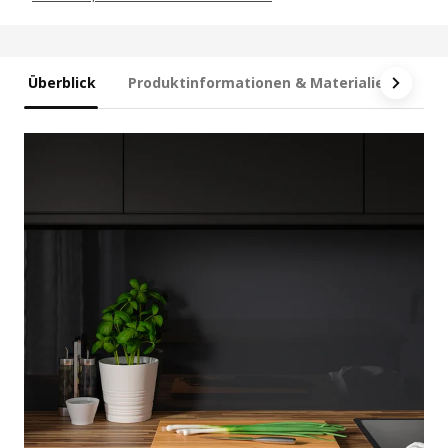
Überblick
Produktinformationen & Materialien
Ma