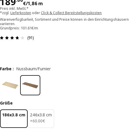
Preis 189.00€/1,86 m
189
.
00
€
/1,86 m
Preis inkl. MwSt.*
*zzgl.
Lieferkosten
oder
Click & Collect Bereitstellungskosten
Warenverfügbarkeit, Sortiment und Preise können in den Einrichtungshäusern
variieren.
Grundpreis: 101.61€/m
Bewertung: 3.7 von 5 Sterne Alle Bewertungen: 
(91)
Farbe
:
Nussbaum/Furnier
Größe
186x3.8 cm
246x3.8 cm
60.00€
+
60
.
00
€