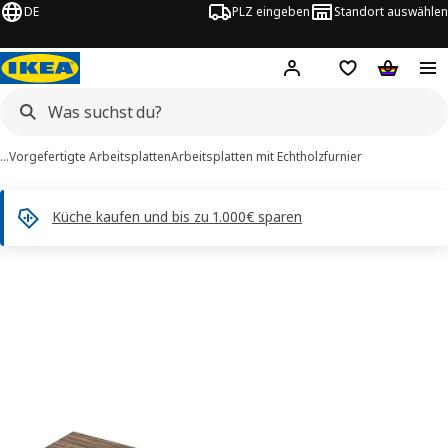
DE
PLZ eingeben
Standort auswählen
Hej!
Hier einloggen
Merkzettel
Warenko
…
Vorgefertigte Arbeitsplatten
Arbeitsplatten mit Echtholzfurnier
Küche kaufen und bis zu 1.000€ sparen
PINNARP -Bilder
tinformation