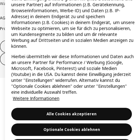
Wallau © Inter IKEA Systems B.V. 1999-2026
unsere Partner) auf Informationen (z.B. Gerätekennung,
Browserinformationen, Werbe-ID) und Daten (z.B. IP-
Adresse) in deinem Endgerät zu und speichern
AGB
Barrierefreiheit
Cookie-Richtlinie
Datenschutzerklärung
Impressum
Informationen (z.B. Cookies) in deinem Endgerät, um unsere
Webseite zu optimieren, um sie für dich zu personalisieren,
Produktrückrufe
Responsible Disclosure
Vertrauensstelle
um Kundensegmente zu bilden und um dir relevante
Werbung auf Drittseiten und in sozialen Medien anzeigen zu
können.
Vertrag widerrufen
Hierbei übermitteln wir diese Informationen und Daten auch
Vertrag widerrufen (Services & Leistungen)
an unsere Partner für Performance / Werbung (Google,
Microsoft, Facebook, Pinterest) und soziale Medien
(Youtube) in die USA. Du kannst deine Einwilligung jederzeit
unter "Einstellungen" widerrufen. Alternativ kannst du
"Optionale Cookies ablehnen" oder unter "Einstellungen"
eine individuelle Auswahl treffen.
Weitere Informationen
Alle Cookies akzeptieren
Optionale Cookies ablehnen