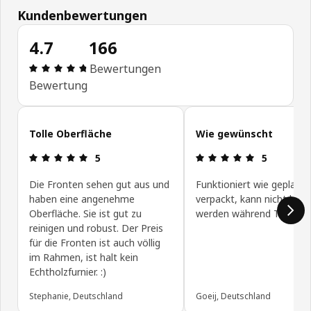
Kundenbewertungen
4.7
166
Bewertung: 4.7 von 5 Sterne Alle Bewertungen: 
Bewertungen
Bewertung
Kundenbewertungen überspringen
Tolle Oberfläche
Wie gewünscht
Bewertung: 5 von 5 Sterne
Bewertung: 
5
5
Die Fronten sehen gut aus und
Funktioniert wie geplant,
haben eine angenehme
verpackt, kann nicht kapu
Oberfläche. Sie ist gut zu
werden während Transpo
reinigen und robust. Der Preis
für die Fronten ist auch völlig
im Rahmen, ist halt kein
Echtholzfurnier. :)
Stephanie, Deutschland
Goeij, Deutschland