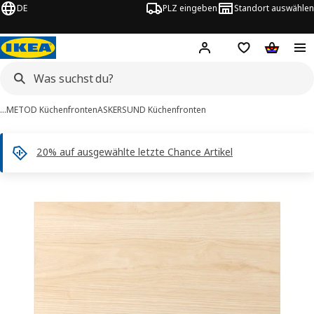
DE
PLZ eingeben
Standort auswählen
Hej!
Hier einloggen
Merkzettel
Warenko
…
METOD Küchenfronten
ASKERSUND Küchenfronten
20% auf ausgewählte letzte Chance Artikel
ASKERSUND -Bilder
tinformation