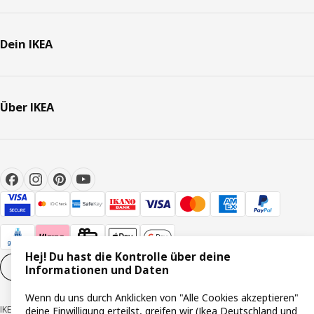
Dein IKEA
Über IKEA
Hej! Du hast die Kontrolle über deine
Cookie-Einstellungen
DE
Informationen und Daten
Wenn du uns durch Anklicken von "Alle Cookies akzeptieren"
IKEA Deutschland GmbH & Co. KG - Am Wandersmann 2-4, 65719 Hofheim-
deine Einwilligung erteilst, greifen wir (Ikea Deutschland und