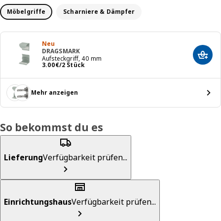
Möbelgriffe
Scharniere & Dämpfer
Neu
DRAGSMARK
In de
Aufsteckgriff, 40 mm
Preis 3.00€/2 Stück
3
.
00
€
/2 Stück
Mehr anzeigen
So bekommst du es
Lieferung
Verfügbarkeit prüfen...
Einrichtungshaus
Verfügbarkeit prüfen...