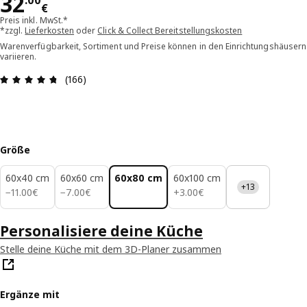
Preis 32.00€
32
.
00
€
Preis inkl. MwSt.*
*zzgl.
Lieferkosten
oder
Click & Collect Bereitstellungskosten
Warenverfügbarkeit, Sortiment und Preise können in den Einrichtungshäusern
variieren.
Bewertung: 4.7 von 5 Sterne Alle Bewertungen: 
(166)
Größe
60x40 cm
60x60 cm
60x80 cm
60x100 cm
+13
11.00€
7.00€
3.00€
−
11
.
00
€
−
7
.
00
€
+
3
.
00
€
Personalisiere deine Küche
Stelle deine Küche mit dem 3D-Planer zusammen
Ergänze mit