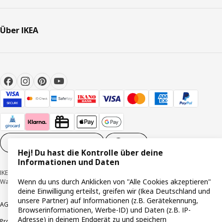
Über IKEA
Cookie-Einstellungen
DE
Hej! Du hast die Kontrolle über deine
Informationen und Daten
IKEA Deutschland GmbH & Co. KG - Am Wandersmann 2-4, 65719 Hofheim-
Wenn du uns durch Anklicken von "Alle Cookies akzeptieren"
Wallau © Inter IKEA Systems B.V. 1999-2026
deine Einwilligung erteilst, greifen wir (Ikea Deutschland und
unsere Partner) auf Informationen (z.B. Gerätekennung,
AGB
Barrierefreiheit
Cookie-Richtlinie
Datenschutzerklärung
Impressum
Browserinformationen, Werbe-ID) und Daten (z.B. IP-
Adresse) in deinem Endgerät zu und speichern
Produktrückrufe
Responsible Disclosure
Vertrauensstelle