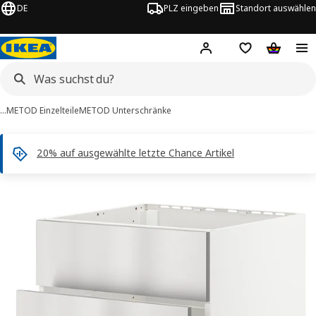
DE
PLZ eingeben
Standort auswählen
Hej!
Hier einloggen
Merkzettel
Warenko
…
METOD Einzelteile
METOD Unterschränke
20% auf ausgewählte letzte Chance Artikel
METOD / MAXIMERA -Bilder
tinformation