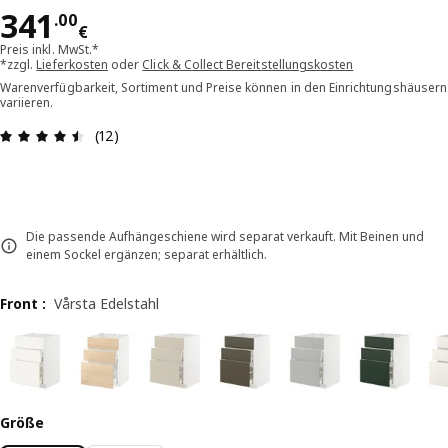
Preis 341.00€
341
.
00
€
Preis inkl. MwSt.*
*zzgl.
Lieferkosten
oder
Click & Collect Bereitstellungskosten
Warenverfügbarkeit, Sortiment und Preise können in den Einrichtungshäusern
variieren.
Bewertung: 4.5 von 5 Sterne Alle Bewertungen: 
(12)
Die passende Aufhängeschiene wird separat verkauft. Mit Beinen und
einem Sockel ergänzen; separat erhältlich.
Front
:
Vårsta Edelstahl
Größe