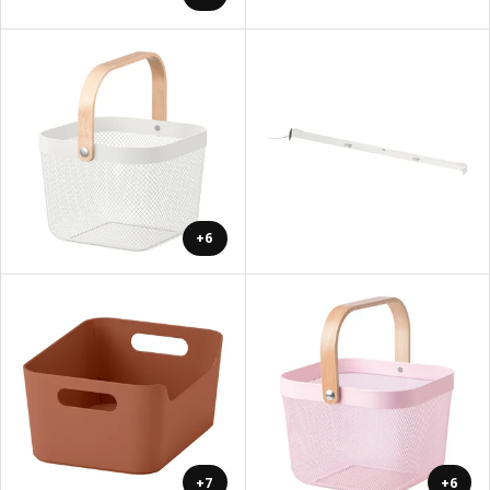
+6
+7
+6