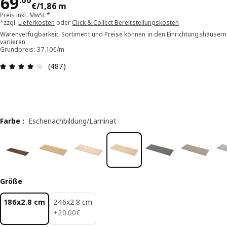
Preis 69.00€/1,86 m
69
.
00
€
/1,86 m
Preis inkl. MwSt.*
*zzgl.
Lieferkosten
oder
Click & Collect Bereitstellungskosten
Warenverfügbarkeit, Sortiment und Preise können in den Einrichtungshäusern
variieren.
Grundpreis: 37.10€/m
Bewertung: 4.1 von 5 Sterne Alle Bewertungen:
(487)
Farbe
:
Eschenachbildung/Laminat
Größe
186x2.8 cm
246x2.8 cm
20.00€
+
20
.
00
€