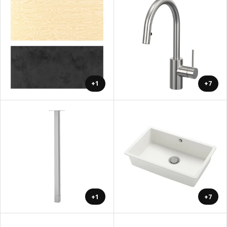
+1
+7
+1
+7