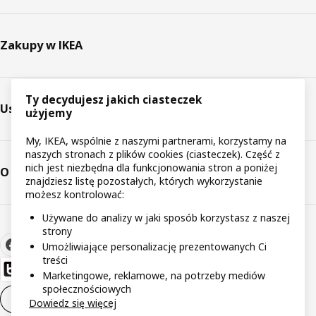
Zakupy w IKEA
Ty decydujesz jakich ciasteczek
Usługi
użyjemy
My, IKEA, wspólnie z naszymi partnerami, korzystamy na
naszych stronach z plików cookies (ciasteczek). Część z
nich jest niezbędna dla funkcjonowania stron a poniżej
O IKEA
znajdziesz listę pozostałych, których wykorzystanie
możesz kontrolować:
Używane do analizy w jaki sposób korzystasz z naszej
strony
Umożliwiające personalizację prezentowanych Ci
treści
Marketingowe, reklamowe, na potrzeby mediów
społecznościowych
Ustawienia plików cookie
PL
Dowiedz się więcej