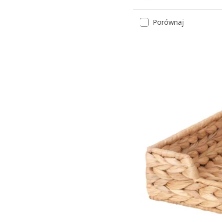
Wariant: GLADELIG, Kubek
Porównaj
Wariant: GLADELIG, Kubek