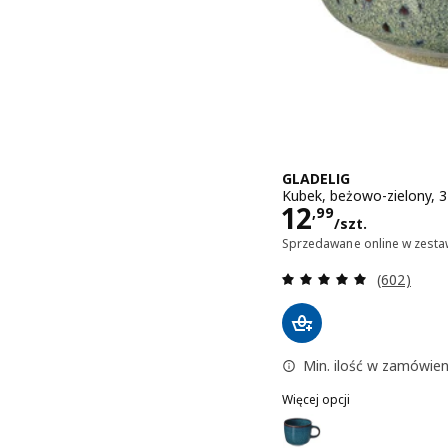
GLADELIG
Kubek, beżowo-zielony, 3
Cena 12,99/s
12
,
99
/szt.
Sprzedawane online w zesta
Recenzja: 4
(602)
Min. ilość w zamówieni
Więcej opcji
GLADELIG
Wariant: GLADELIG, Kubek,