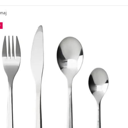
naj
r