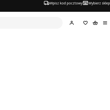
Wpisz kod pocztowy
Wybierz sklep
Hej!
Zaloguj się
Lista zakupowa
Koszyk