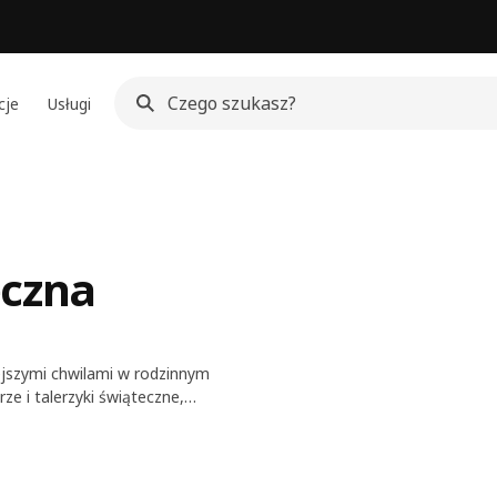
cje
Usługi
eczna
iejszymi chwilami w rodzinnym
e i talerzyki świąteczne,
 wiele innych naczyń do
ólną uwagę zasługują patery i