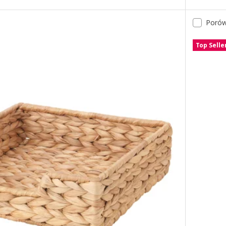
, ciemnoszary, 37 cl
Porów
, szary, 37 cl
Top Selle