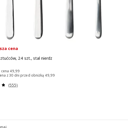
sza cena
tućców, 24 szt., stal nierdz
 39,99
Poprzednia cena 49,99
a cena
49
,
99
Najniższa cena z 30 dni przed obniżką 49,99
cena z 30 dni przed obniżką
49
,
99
Recenzja: 4.8 z 5 gwiazdki. Łączna liczba recenzji:
(555)
naj