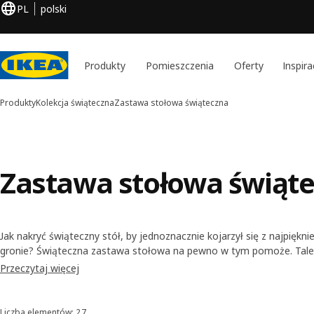
PL
polski
Produkty
Pomieszczenia
Oferty
Inspira
Produkty
Kolekcja świąteczna
Zastawa stołowa świąteczna
Zastawa stołowa świąt
Jak nakryć świąteczny stół, by jednoznacznie kojarzył się z najpiękn
gronie? Świąteczna zastawa stołowa na pewno w tym pomoże. Talerz
jednobarwne i dekorowane, to jedna z naszych propozycji. Mamy też
Przeczytaj więcej
serwowania potraw utrzymanych w świątecznym klimacie. Na szczeg
półmiski świąteczne.
Liczba elementów: 27