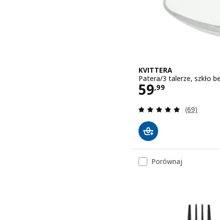
KVITTERA
Patera/3 talerze, szkło b
Cena 59,99
59
,
99
Recenzja: 4
(69)
Porównaj