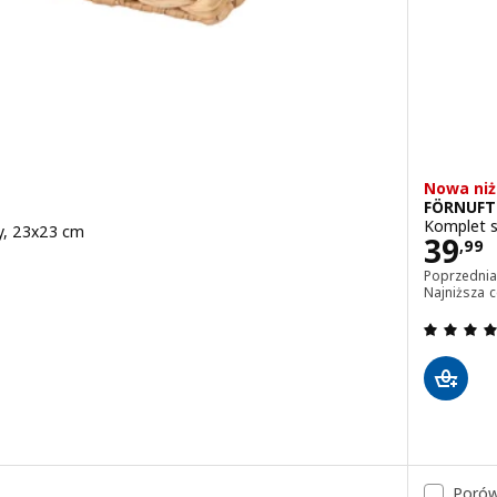
Nowa niż
FÖRNUFT
Komplet sz
y, 23x23 cm
Cena
39
,
99
Poprzedni
Najniższa 
.9 z 5 gwiazdki. Łączna liczba recenzji:
Porów