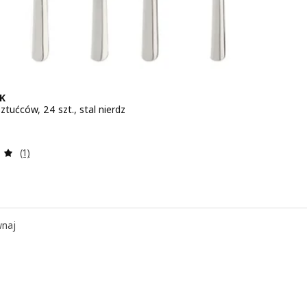
K
tućców, 24 szt., stal nierdz
 199,-
Recenzja: 5 z 5 gwiazdki. Łączna liczba recenzji:
(1)
naj