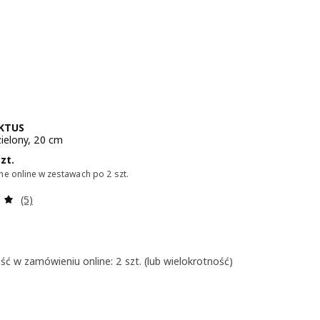
KTUS
zielony, 20 cm
 14,99/szt.
szt.
e online w zestawach po 2 szt.
Recenzja: 5 z 5 gwiazdki. Łączna liczba recenzji:
(5)
ość w zamówieniu online: 2 szt. (lub wielokrotność)