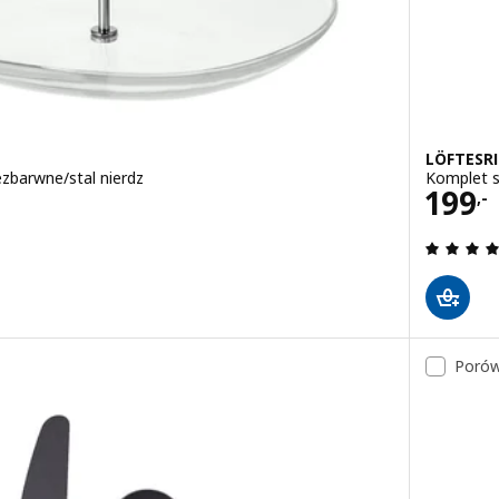
LÖFTESRI
ezbarwne/stal nierdz
Komplet sz
Cena
199
,-
.9 z 5 gwiazdki. Łączna liczba recenzji:
Porów