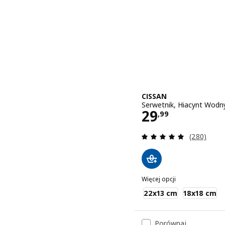
CISSAN
Serwetnik, Hiacynt Wodn
Cena 29,99
29
,
99
Recenzja: 4
(280)
Więcej opcji
CISSAN
22x13 cm
18x18 cm
Porównaj