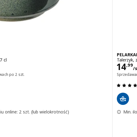
PELARKA
7 cl
Talerzyk, 
zt.
Cena
14
,
99
/
wach po 2 szt.
Sprzedawan
.9 z 5 gwiazdki. Łączna liczba recenzji:
u online: 2 szt. (lub wielokrotność)
Min. il
 niebieski, 37 cl