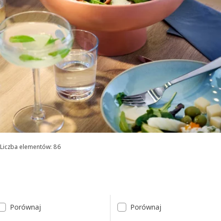
Liczba elementów: 86
Sortowanie i filtrowanie
Przejdź do wyników
Lista wyników
Porównaj
Porównaj