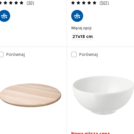
Recenzja: 4.8 z 5 gwiazdki. Łączna liczba recenzji:
Recenzja: 4.9 z 5
(30)
(501)
Więcej opcji
MIXTUR
27x18 cm
Porównaj
Porównaj
Nowa niższa cena