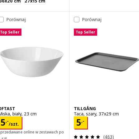
36x20 cm
27x15 cm
Porównaj
Porównaj
Top Seller
Top Seller
OFTAST
TILLGÅNG
Miska, biały, 23 cm
Taca, szary, 37x29 cm
Cena 5,-/szt.
Cena 5,-
5
5
,-
,-
/szt.
Sprzedawane online w zestawach po
Recenzja: 4.9 z 5
(463)
 szt.