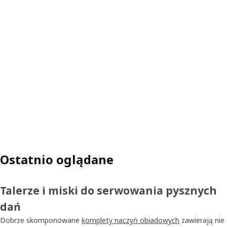
Ostatnio oglądane
Talerze i miski do serwowania pysznych
dań
Dobrze skomponowane
komplety naczyń obiadowych
zawierają nie