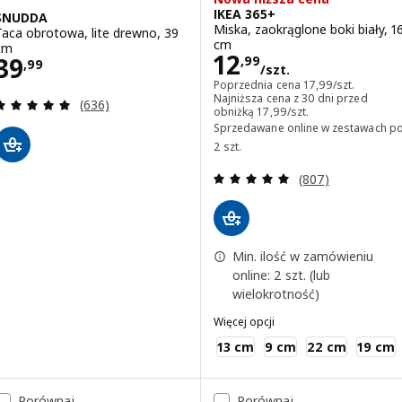
IKEA 365+
SNUDDA
Miska, zaokrąglone boki biały, 1
Taca obrotowa, lite drewno, 39
cm
cm
Cena 12,99/szt.
12
Cena 39,99
39
,
99
,
99
/szt.
Poprzednia cena 17
Poprzednia cena
17
,
99
/szt.
Najniższa cena z 30 dni przed
Recenzja: 4.9 z 5 gwiazdki. Łączna liczba recenzji:
(636)
Najniższa cena z 30 dni prz
obniżką
17
,
99
/szt.
Sprzedawane online w zestawach p
2 szt.
Recenzja: 4.9 z 5
(807)
Min. ilość w zamówieniu
online: 2 szt. (lub
wielokrotność)
Więcej opcji
IKEA 365+
13 cm
9 cm
22 cm
19 cm
Porównaj
Porównaj