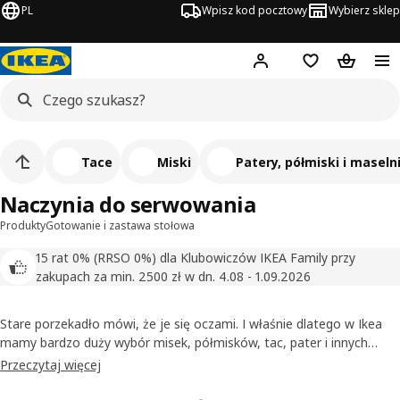
PL
Wpisz kod pocztowy
Wybierz sklep
Hej!
Zaloguj się
Lista zakupowa
Koszyk
Tace
Miski
Patery, półmiski i maseln
Naczynia do serwowania
Produkty
Gotowanie i zastawa stołowa
15 rat 0% (RRSO 0%) dla Klubowiczów IKEA Family przy
zakupach za min. 2500 zł w dn. 4.08 - 1.09.2026
Stare porzekadło mówi, że je się oczami. I właśnie dlatego w Ikea
mamy bardzo duży wybór misek, półmisków, tac, pater i innych
naczyń do serwowania potraw. W końcu im ładniej podane, tym
Przeczytaj więcej
większe uznanie dla gospodarzy, a i podane potrawy smakują
zdecydowanie lepiej. Stawiamy na proste, uniwersalne wzornictwo,