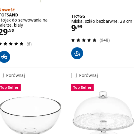
Nowość
TOFSAND
TRYGG
Stojak do serwowania na
Miska, szkło bezbarwne, 28 cm
Cena 9,99
alerze, biały
9
,
99
Cena 29,99
29
,
99
Recenzja: 4.9 z 5
(648)
Recenzja: 5 z 5 gwiazdki. Łączna liczba recenzji:
(6)
Porównaj
Porównaj
Top Seller
Top Seller