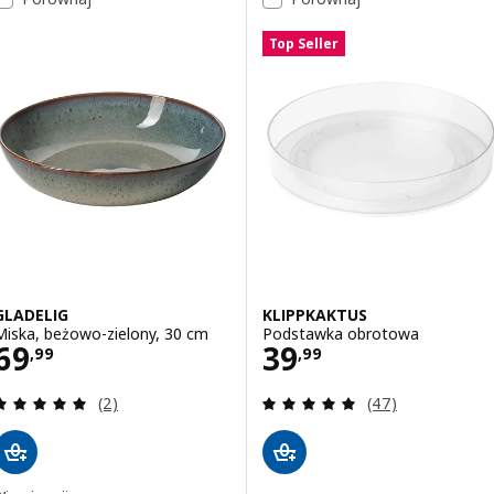
Top Seller
GLADELIG
KLIPPKAKTUS
Miska, beżowo-zielony, 30 cm
Podstawka obrotowa
Cena 69,99
Cena 39,99
69
39
,
99
,
99
Recenzja: 5 z 5 gwiazdki. Łączna liczba recenzji:
Recenzja: 5 z 5 g
(2)
(47)