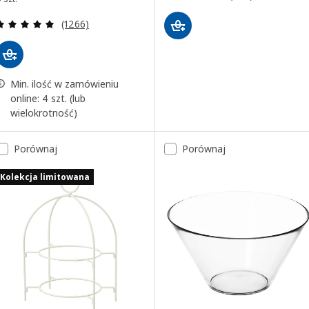
Recenzja: 4.9 z 5 gwiazdki. Łączna liczba recenzji:
(1266)
Min. ilość w zamówieniu
online: 4 szt. (lub
wielokrotność)
Porównaj
Porównaj
Kolekcja limitowana