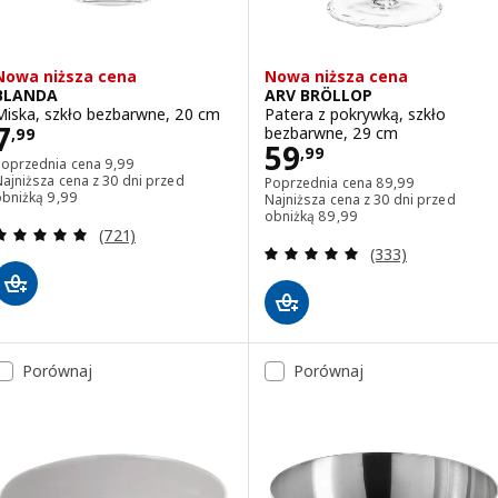
Nowa niższa cena
Nowa niższa cena
BLANDA
ARV BRÖLLOP
Miska, szkło bezbarwne, 20 cm
Patera z pokrywką, szkło
Cena 7,99
7
bezbarwne, 29 cm
,
99
Cena 59,99
59
,
99
Poprzednia cena 9,99
Poprzednia cena
9
,
99
Poprzednia cena 8
ajniższa cena z 30 dni przed
Poprzednia cena
89
,
99
Najniższa cena z 30 dni przed obniżką 9,99
obniżką
9
,
99
Najniższa cena z 30 dni przed
Najniższa cena z 30 dni prz
obniżką
89
,
99
Recenzja: 4.9 z 5 gwiazdki. Łączna liczba recenzji:
(721)
Recenzja: 5 z 5 g
(333)
Porównaj
Porównaj