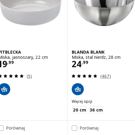
VITBLECKA
BLANDA BLANK
Miska, jasnoszary, 22 cm
Miska, stal nierdz, 28 cm
Cena 19,99
Cena 24,99
19
24
,
99
,
99
Recenzja: 5 z 5 gwiazdki. Łączna liczba recenzji:
Recenzja: 4.9 z 5
(5)
(467)
Więcej opcji
BLANDA BLANK
20 cm
36 cm
Porównaj
Porównaj