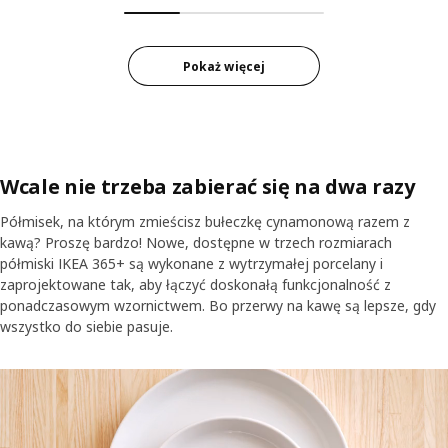
Pokaż więcej
Wcale nie trzeba zabierać się na dwa razy
Półmisek, na którym zmieścisz bułeczkę cynamonową razem z
kawą? Proszę bardzo! Nowe, dostępne w trzech rozmiarach
półmiski IKEA 365+ są wykonane z wytrzymałej porcelany i
zaprojektowane tak, aby łączyć doskonałą funkcjonalność z
ponadczasowym wzornictwem. Bo przerwy na kawę są lepsze, gdy
wszystko do siebie pasuje.
Trzy białe półmiski IKEA 365+ w różnych rozmiarach ustawione jede