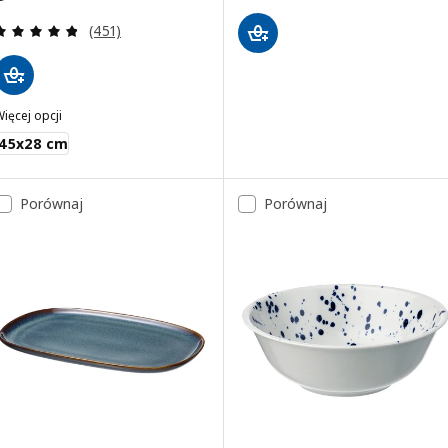
Recenzja: 4.8 z 5 gwiazdki. Łączna liczba recenzji:
(451)
ięcej opcji
PTITLIG
45x28 cm
Porównaj
Porównaj