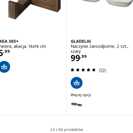
IKEA 365+
GLADELIG
Patera, akacja, 16x16 cm
Naczynie żaroodporne, 2 szt.,
Cena 6,99
6
szary
,
99
Cena 99,99
99
,
99
Recenzja: 4.8 z 5
(50)
Więcej opcji
GLADELIG
Wariant: GLADELIG, Naczynie żar
Wariant: GLADELIG, Naczynie ża
24 z 86 produktów