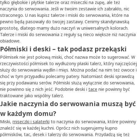
tylko głębokie i płytkie talerze oraz miseczki na zupę, ale też
naczynia do serwowania. Jeśli w twoim zestawie ich zabrakło, nic
straconego. U nas kupisz talerze i miski do serwowania, które na
pewno będą pasowały do twojej zastawy. Cenimy skandynawską
prostotę, dlatego mamy dużo naczyń w uniwersalnych kolorach.
Talerze i miski do serwowania z reguły są nieco większe niż naczynia
obiadowe.
Półmiski i deski – tak podasz przekąski
Półmisek nie jest połową miski, choć nazwa może to sugerować. W
rzeczywistości półmisek to wydłużony płaski talerz, który najczęściej
służy do serwowania wędlin i mięs. Można podać na nim też owoce i
choć w tym przypadku polecamy patery. Natomiast deski sprawdzą
się przy podawaniu serów. Półmiski służą wyłącznie do serwowania,
nie powinno się z nich jeść. Podobnie deski i
tace
nie powinny być
traktowane jako wspólny talerz.
Jakie naczynia do serwowania muszą być
w każdym domu?
Miski,
miseczki i salaterki
to naczynia do serwowania, które powinny
znaleźć się w każdej kuchni. Oprócz nich sugerujemy kupno
półmisków, tac, desek i talerzy do serwowania. Przydadzą się też