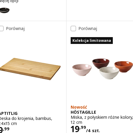
ięcej opcji
LADELIG
Wariant: GLADELIG, Miska, ciemnoszary, 30 cm
Porównaj
Porównaj
Kolekcja limitowana
Nowość
HÖSTAGILLE
APTITLIG
Miska, z połyskiem różne kolory
Deska do krojenia, bambus,
12 cm
24x15 cm
Cena 19,99/4 sz
19
Cena 9,99
9
,
99
,
99
/4 szt.