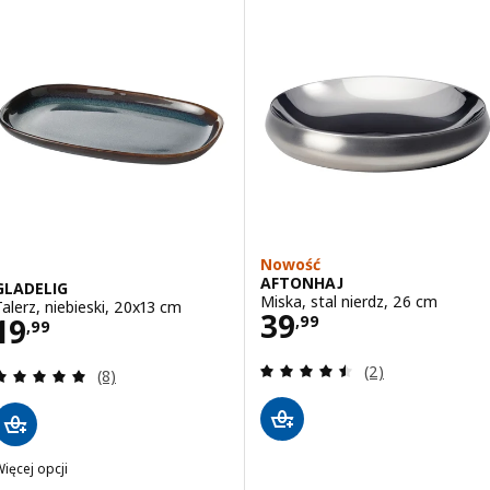
Nowość
AFTONHAJ
GLADELIG
Miska, stal nierdz, 26 cm
Talerz, niebieski, 20x13 cm
Cena 39,99
39
Cena 19,99
19
,
99
,
99
Recenzja: 4.5 z 5
(2)
Recenzja: 5 z 5 gwiazdki. Łączna liczba recenzji:
(8)
ięcej opcji
LADELIG