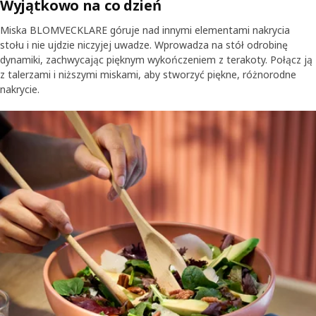
Wyjątkowo na co dzień
dlatego nasze naczynia pasują do każdej jadalni.
Miska BLOMVECKLARE góruje nad innymi elementami nakrycia
stołu i nie ujdzie niczyjej uwadze. Wprowadza na stół odrobinę
dynamiki, zachwycając pięknym wykończeniem z terakoty. Połącz ją
z talerzami i niższymi miskami, aby stworzyć piękne, różnorodne
nakrycie.