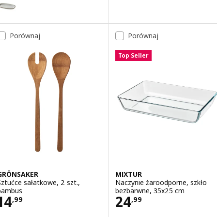
ariant: GLADELIG, Talerz, szary, 20x13 cm
Porównaj
Porównaj
Top Seller
GRÖNSAKER
MIXTUR
Sztućce sałatkowe, 2 szt.,
Naczynie żaroodporne, szkło
bambus
bezbarwne, 35x25 cm
Cena 14,99
Cena 24,99
14
24
,
99
,
99