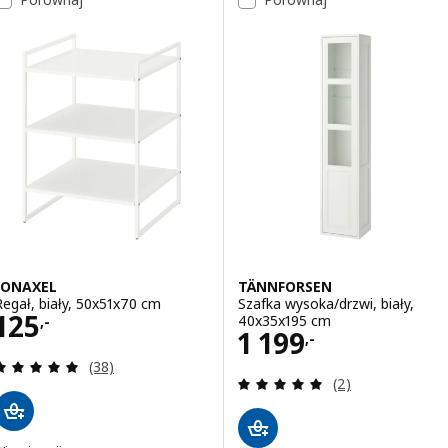
JONAXEL
TÄNNFORSEN
Regał, biały, 50x51x70 cm
Szafka wysoka/drzwi, biały,
Cena 125,-
125
40x35x195 cm
,-
Cena 1199,-
1 199
,-
Recenzja: 4.9 z 5 gwiazdki. Łączna liczba recenzji:
(38)
Recenzja: 5 z 5 g
(2)