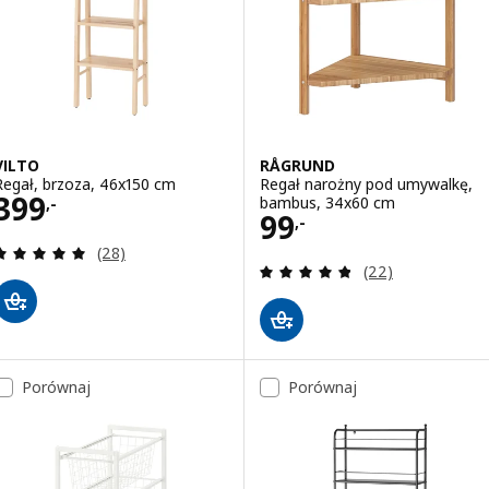
VILTO
RÅGRUND
Regał, brzoza, 46x150 cm
Regał narożny pod umywalkę,
Cena 399,-
399
bambus, 34x60 cm
,-
Cena 99,-
99
,-
Recenzja: 5 z 5 gwiazdki. Łączna liczba recenzji:
(28)
Recenzja: 4.8 z 5
(22)
Porównaj
Porównaj