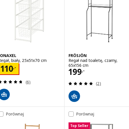
JONAXEL
FRÖSJÖN
Regał, biały, 25x51x70 cm
Regał nad toaletę, czarny,
65x156 cm
Cena 110,-
110
,-
Cena 199,-
199
,-
Recenzja: 4.7 z 5 gwiazdki. Łączna liczba recenzji:
(6)
Recenzja: 5 z 5 g
(2)
Porównaj
Porównaj
Top Seller