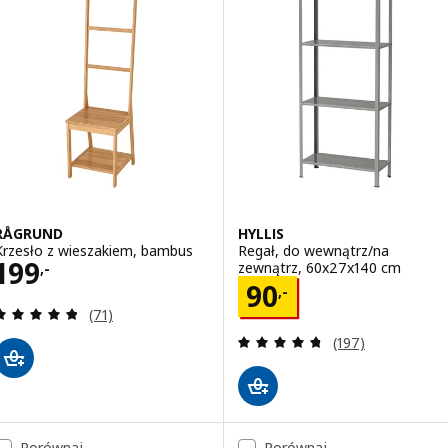
RÅGRUND
HYLLIS
Krzesło z wieszakiem, bambus
Regał, do wewnątrz/na
Cena 199,-
199
zewnątrz, 60x27x140 cm
,-
Cena 90,-
90
,-
Recenzja: 4.8 z 5 gwiazdki. Łączna liczba recenzji:
(71)
Recenzja: 4.7 z 5
(197)
Porównaj
Porównaj