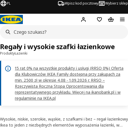
PL
Wpisz kod pocztowy
Wybierz sklep
Hej!
Zaloguj się
Lista zakupowa
Koszyk
Regały i wysokie szafki łazienkowe
Produkty
Łazienki
15 rat 0% na wszystkie produkty i usługi (RRSO 0%) Oferta
dla Klubowiczów IKEA Family dostępna przy zakupach za
min. 2500 zł w okresie 4.08 - 1.09.2026 r. RRSO –
Rzeczywista Roczna Stopa Oprocentowania dla
reprezentatywnego przykładu. Więcej na ikanobank.pl i w
regulaminie na IKEA.pl
Wysokie, niskie, szerokie, wąskie, z szafkami i bez – regał łazienkowy
Ikea to jeden z niezbędnych elementów wyposażenia łazienki, w