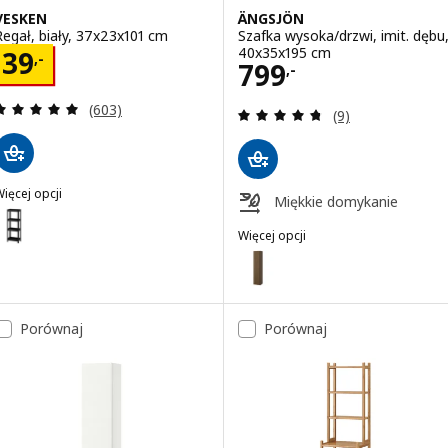
VESKEN
ÄNGSJÖN
Regał, biały, 37x23x101 cm
Szafka wysoka/drzwi, imit. dębu
40x35x195 cm
Cena 39,-
39
,-
Cena 799,-
799
,-
Recenzja: 4.9 z 5 gwiazdki. Łączna liczba recenzji:
(603)
Recenzja: 4.7 z 5
(9)
ięcej opcji
Miękkie domykanie
ESKEN
ariant: VESKEN, Regał, czarny, 37x23x101 cm
Więcej opcji
ÄNGSJÖN
Wariant: ÄNGSJÖN, Szafka wysok
Wariant: ÄNGSJÖN, Szafka wysok
Porównaj
Porównaj