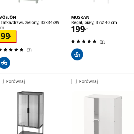
IVÖSJÖN
MUSKAN
Szafka/drzwi, zielony, 33x34x99
Regał, biały, 37x140 cm
Cena 199,-
199
cm
,-
Cena 99,-
99
,-
Recenzja: 5 z 5 g
(5)
Recenzja: 5 z 5 gwiazdki. Łączna liczba recenzji:
(3)
Porównaj
Porównaj