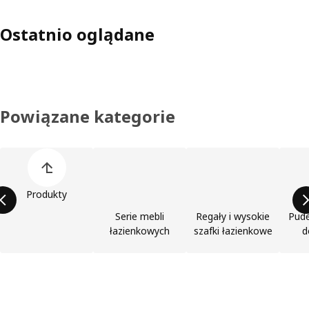
Ostatnio oglądane
Powiązane kategorie
Pomiń listę kategorii produktów
Produkty
Serie mebli
Regały i wysokie
Pude
łazienkowych
szafki łazienkowe
d