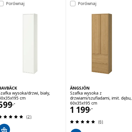
Porównaj
Porównaj
HAVBÄCK
ÄNGSJÖN
Szafka wysoka/drzwi, biały,
Szafka wysoka z
40x35x195 cm
drzwiami/szufladami, imit. dębu,
Cena 599,-
599
60x35x195 cm
,-
Cena 1199,-
1 199
,-
Recenzja: 5 z 5 gwiazdki. Łączna liczba recenzji:
(2)
Recenzja: 5 z 5 g
(6)