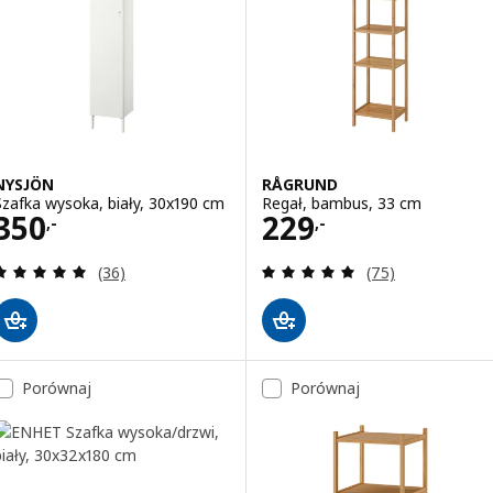
NYSJÖN
RÅGRUND
Szafka wysoka, biały, 30x190 cm
Regał, bambus, 33 cm
Cena 350,-
Cena 229,-
350
229
,-
,-
Recenzja: 4.9 z 5 gwiazdki. Łączna liczba recenzji:
Recenzja: 4.9 z 5
(36)
(75)
Porównaj
Porównaj