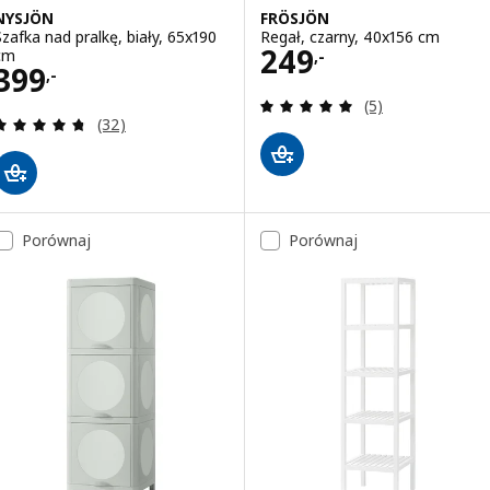
NYSJÖN
FRÖSJÖN
Szafka nad pralkę, biały, 65x190
Regał, czarny, 40x156 cm
Cena 249,-
249
cm
,-
Cena 399,-
399
,-
Recenzja: 5 z 5 g
(5)
Recenzja: 4.7 z 5 gwiazdki. Łączna liczba recenzji:
(32)
Porównaj
Porównaj