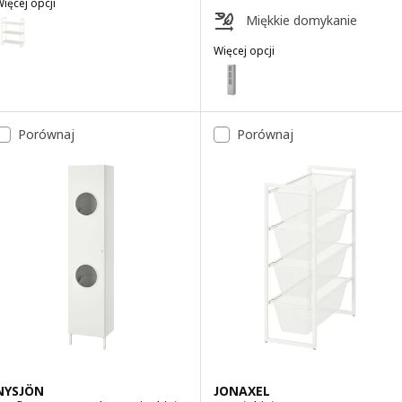
ięcej opcji
JONAXEL
Miękkie domykanie
ariant: JONAXEL, Regał, biały, 25x51x70 cm
Więcej opcji
TÄNNFORSEN
Wariant: TÄNNFORSEN, Szafka w
Porównaj
Porównaj
NYSJÖN
JONAXEL