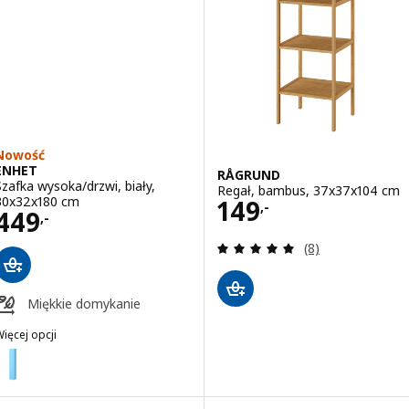
Nowość
ENHET
RÅGRUND
Szafka wysoka/drzwi, biały,
Regał, bambus, 37x37x104 cm
Cena 149,-
30x32x180 cm
149
,-
Cena 449,-
449
,-
Recenzja: 4.9 z 5
(8)
Miękkie domykanie
ięcej opcji
ENHET
ariant: ENHET, Szafka wysoka/drzwi, jasnoniebieski, 30x32x180 cm