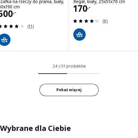
Szafka na rzeczy do prania, biały,
Regał, biały, 25x51x70 cm
Cena 170,-
170
40x190 cm
,-
Cena 500,-
500
,-
Recenzja: 4.3 z 5
(6)
Recenzja: 3.8 z 5 gwiazdki. Łączna liczba recenzji:
(11)
24 z 51 produktów
Pokaż więcej
Wybrane dla Ciebie