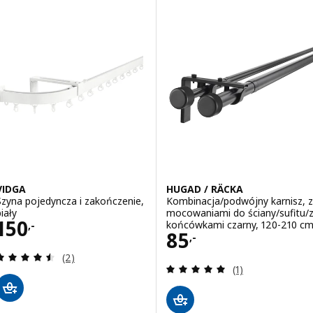
VIDGA
HUGAD / RÄCKA
Szyna pojedyncza i zakończenie,
Kombinacja/podwójny karnisz, z
iały
mocowaniami do ściany/sufitu/
Cena 150,-
150
końcówkami czarny, 120-210 c
,-
Cena 85,-
85
,-
Recenzja: 4.5 z 5 gwiazdki. Łączna liczba recenzji:
(2)
Recenzja: 5 z 5 g
(1)