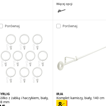
Więcej opcji
BEKRÄFTA
Wariant: BEKRÄFTA, Komplet kar
Porównaj
Porównaj
SYRLIG
IRJA
Kółko z żabką i haczykiem, biały,
Komplet karniszy, biały, 140 cm
38 mm
Cena 8,-
8
,-
,-