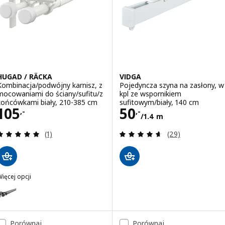
HUGAD / RÄCKA
VIDGA
Kombinacja/podwójny karnisz, z
Pojedyncza szyna na zasłony, w
mocowaniami do ściany/sufitu/z
kpl ze wspornikiem
końcówkami biały, 210-385 cm
sufitowym/biały, 140 cm
Cena 105,-
Cena 50,-/1.4 m
105
50
,-
,-
/1.4 m
Recenzja: 5 z 5 gwiazdki. Łączna liczba recenzji:
Recenzja: 4.6 z 5
(1)
(29)
ięcej opcji
UGAD / RÄCKA
Wariant: HUGAD / RÄCKA, Kombinacja/podwójny karnisz, z mocowania
Porównaj
Porównaj