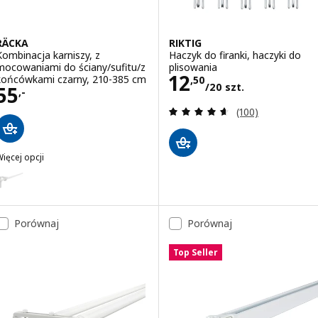
RÄCKA
RIKTIG
Kombinacja karniszy, z
Haczyk do firanki, haczyki do
mocowaniami do ściany/sufitu/z
plisowania
Cena 12,50/20 s
12
końcówkami czarny, 210-385 cm
,
50
/20 szt.
Cena 55,-
55
,-
Recenzja: 4.6 z 5
(100)
ięcej opcji
RÄCKA
ariant: RÄCKA, Kombinacja karniszy, z mocowaniami do ściany/sufi
Porównaj
Porównaj
Top Seller