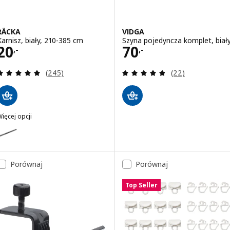
RÄCKA
VIDGA
Karnisz, biały, 210-385 cm
Szyna pojedyncza komplet, biał
Cena 20,-
Cena 70,-
20
70
,-
,-
Recenzja: 4.9 z 5 gwiazdki. Łączna liczba recenzji:
Recenzja: 4.8 z 5
(245)
(22)
ięcej opcji
RÄCKA
ariant: RÄCKA, Karnisz, czarny, 210-385 cm
Porównaj
Porównaj
Top Seller