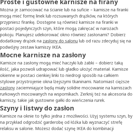
Proste i gustowne karnisze na firany
Można je zamocować na ścianie lub na suficie – karnisze na firanki
mogą mieć formę linek lub rozsuwanych drążków, na których
przypniesz firankę. Dostępne są również karnisze na firanki w
postaci pojedynczych szyn, które mogą zakręcać w narożach
pokoju. Planujesz udekorować okno również zasłonami? Dobierz
dodatkowy drążek na
zasłony do salonu
lub od razu zdecyduj się na
podwójny zestaw karniszy IKEA.
Mocne karnisze na zasłony
Karnisze na zasłony mogą mieć haczyki lub żabki – dobierz taką
ilość, jaka pozwoli udrapować lub gładko ułożyć materiał. Karnisze
okienne w postaci cienkiej linki to niedrogi sposób na całkiem
stylowe przystrojenie okna lżejszymi tkaninami. Natomiast cięższe
zasłony
zaciemniające będą miały solidne mocowanie na karniszach
rurkowych mocowanych na wspornikach. Zerknij też na akcesoria do
karniszy, takie jak gustowne gałki do wieńczenia rurek.
Szyny i listwy do zasłon
Karnisze na oknie to tylko jedna z możliwości. Użyj systemu szyn, by
na przykład odgrodzić garderobę od łóżka lub wyznaczyć strefę
relaksu w salonie. Możesz dodać szynę IKEA do kombinacji