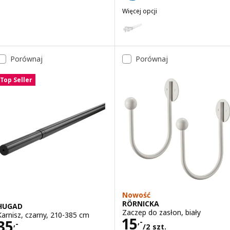
Więcej opcji
HUGAD / RÄCKA
Wariant: HUGAD / RÄCKA, Kombi
Porównaj
Porównaj
Top Seller
Nowość
RÖRNICKA
HUGAD
Zaczep do zasłon, biały
Karnisz, czarny, 210-385 cm
Cena 15,-/2 szt.
15
Cena 35,-
35
,-
,-
/2 szt.