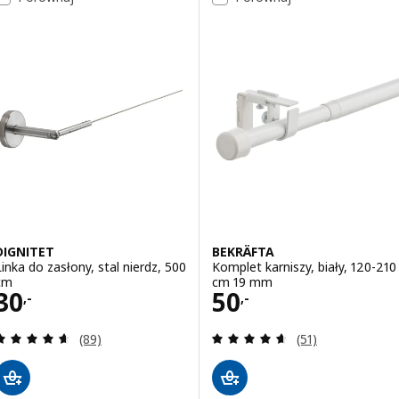
DIGNITET
BEKRÄFTA
Linka do zasłony, stal nierdz, 500
Komplet karniszy, biały, 120-210
cm
cm 19 mm
Cena 30,-
Cena 50,-
30
50
,-
,-
Recenzja: 4.6 z 5 gwiazdki. Łączna liczba recenzji:
Recenzja: 4.6 z 5
(89)
(51)