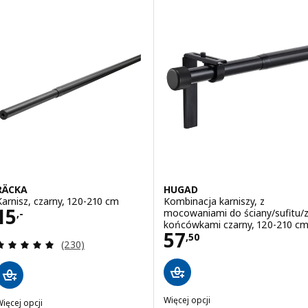
RÄCKA
HUGAD
Karnisz, czarny, 120-210 cm
Kombinacja karniszy, z
Cena 15,-
15
mocowaniami do ściany/sufitu/
,-
końcówkami czarny, 120-210 c
Cena 57,50
57
,
50
Recenzja: 4.9 z 5 gwiazdki. Łączna liczba recenzji:
(230)
Więcej opcji
ięcej opcji