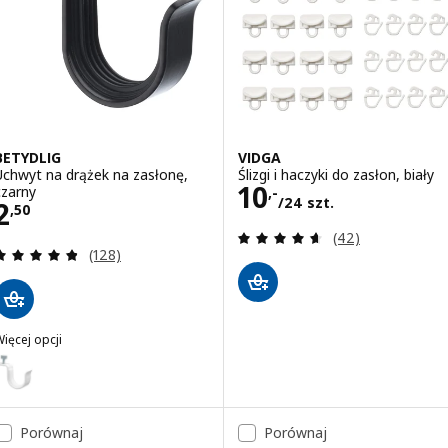
BETYDLIG
VIDGA
Uchwyt na drążek na zasłonę,
Ślizgi i haczyki do zasłon, biały
Cena 10,-/24 szt
10
czarny
,-
/24 szt.
Cena 2,50
2
,
50
Recenzja: 4.6 z 5
(42)
Recenzja: 4.8 z 5 gwiazdki. Łączna liczba recenzji:
(128)
ięcej opcji
ETYDLIG
ariant: BETYDLIG, Uchwyt na drążek na zasłonę, biały
Porównaj
Porównaj