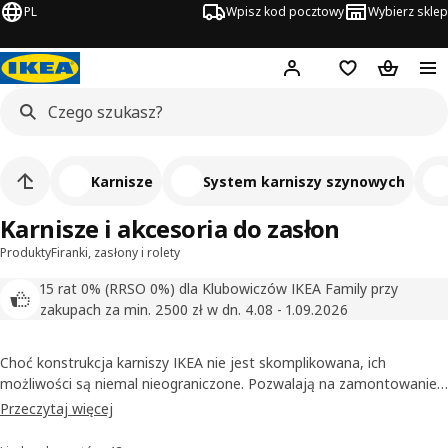
PL
Wpisz kod pocztowy
Wybierz sklep
Hej!
Zaloguj się
Lista zakupowa
Koszyk
Karnisze
System karniszy szynowych
Karnisze i akcesoria do zasłon
Produkty
Firanki, zasłony i rolety
15 rat 0% (RRSO 0%) dla Klubowiczów IKEA Family przy
zakupach za min. 2500 zł w dn. 4.08 - 1.09.2026
Choć konstrukcja karniszy IKEA nie jest skomplikowana, ich
możliwości są niemal nieograniczone. Pozwalają na zamontowanie
zasłon tradycyjnych lub panelowych na dowolnej szerokości okna, a
Przeczytaj więcej
nawet wokół narożników. Co więcej, mamy też linki i haczyki, które
umożliwiają tworzenie wewnętrznych przegród pokoju. Zobacz