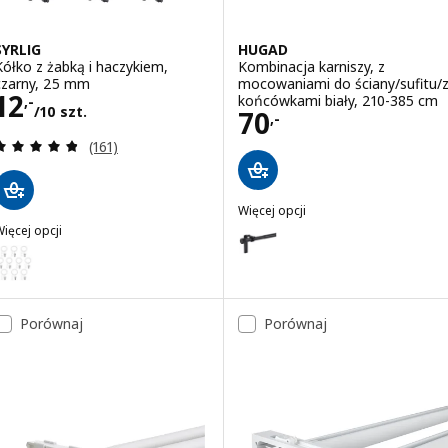
SYRLIG
HUGAD
Kółko z żabką i haczykiem,
Kombinacja karniszy, z
czarny, 25 mm
mocowaniami do ściany/sufitu/
Cena 12,-/10 szt.
12
końcówkami biały, 210-385 cm
,-
/10 szt.
Cena 70,-
70
,-
Recenzja: 4.8 z 5 gwiazdki. Łączna liczba recenzji:
(161)
Więcej opcji
HUGAD
ięcej opcji
Wariant: HUGAD, Kombinacja kar
YRLIG
ariant: SYRLIG, Kółko z żabką i haczykiem, biały, 25 mm
Porównaj
Porównaj