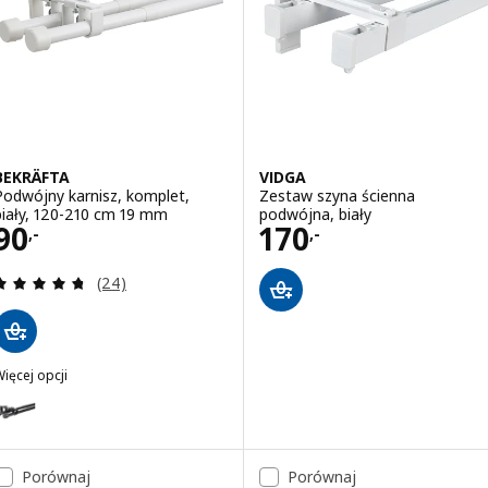
BEKRÄFTA
VIDGA
Podwójny karnisz, komplet,
Zestaw szyna ścienna
biały, 120-210 cm 19 mm
podwójna, biały
Cena 90,-
Cena 170,-
90
170
,-
,-
Recenzja: 4.7 z 5 gwiazdki. Łączna liczba recenzji:
(24)
ięcej opcji
BEKRÄFTA
Wariant: BEKRÄFTA, Podwójny karnisz, komplet, czarny, 120-210 cm
Porównaj
Porównaj