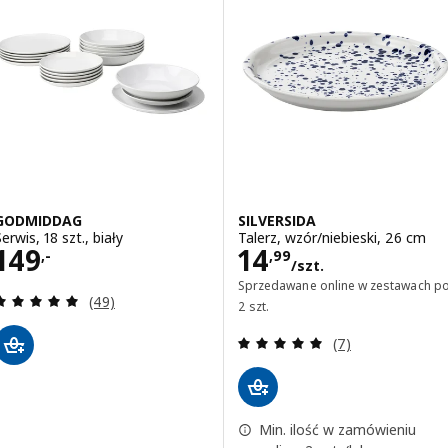
GODMIDDAG
SILVERSIDA
erwis, 18 szt., biały
Talerz, wzór/niebieski, 26 cm
Cena 149,-
Cena 14,99/szt.
149
14
,-
,
99
/szt.
Sprzedawane online w zestawach p
Recenzja: 5 z 5 gwiazdki. Łączna liczba recenzji:
(49)
2 szt.
Recenzja: 5 z 5 g
(7)
Min. ilość w zamówieniu