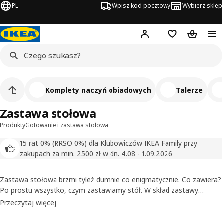
PL
Wpisz kod pocztowy
Wybierz sklep
Hej!
Zaloguj się
Lista zakupowa
Koszyk
Komplety naczyń obiadowych
Talerze
Zastawa stołowa
Produkty
Gotowanie i zastawa stołowa
15 rat 0% (RRSO 0%) dla Klubowiczów IKEA Family przy
zakupach za min. 2500 zł w dn. 4.08 - 1.09.2026
Zastawa stołowa brzmi tyleż dumnie co enigmatycznie. Co zawiera?
Po prostu wszystko, czym zastawiamy stół. W skład zastawy
stołowej wejdą więc talerze obiadowe, śniadaniowe i deserowe, ale
Przeczytaj więcej
też miski, półmiski, salaterki, patery i tace. W IKEA kupisz kompletną
zastawę stołową, której wszystkie elementy są do siebie