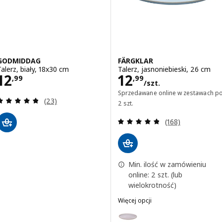
GODMIDDAG
FÄRGKLAR
Talerz, biały, 18x30 cm
Talerz, jasnoniebieski, 26 cm
Cena 12,99
Cena 12,99/szt.
12
12
,
99
,
99
/szt.
Sprzedawane online w zestawach p
Recenzja: 4.8 z 5 gwiazdki. Łączna liczba recenzji:
(23)
2 szt.
Recenzja: 4.8 z 5
(168)
Min. ilość w zamówieniu
online: 2 szt. (lub
wielokrotność)
Więcej opcji
FÄRGKLAR
Wariant: FÄRGKLAR, Talerz, ja