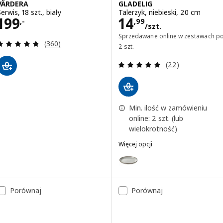
VÄRDERA
GLADELIG
erwis, 18 szt., biały
Talerzyk, niebieski, 20 cm
Cena 199,-
Cena 14,99/szt.
199
14
,-
,
99
/szt.
Sprzedawane online w zestawach p
Recenzja: 4.8 z 5 gwiazdki. Łączna liczba recenzji:
(360)
2 szt.
Recenzja: 4.9 z 5
(22)
Min. ilość w zamówieniu
online: 2 szt. (lub
wielokrotność)
Więcej opcji
GLADELIG
Wariant: GLADELIG, Talerzyk, sz
Wariant: GLADELIG, Talerzyk, c
Porównaj
Porównaj