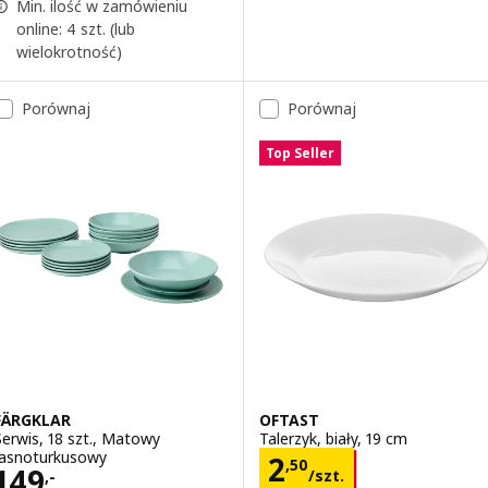
Min. ilość w zamówieniu
online: 4 szt. (lub
wielokrotność)
Porównaj
Porównaj
Top Seller
FÄRGKLAR
OFTAST
Serwis, 18 szt., Matowy
Talerzyk, biały, 19 cm
jasnoturkusowy
Cena 2,50/szt.
2
,
50
Cena 149,-
149
/szt.
,-