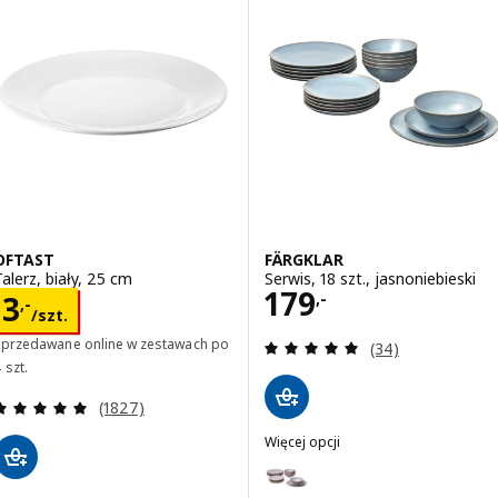
OFTAST
FÄRGKLAR
Talerz, biały, 25 cm
Serwis, 18 szt., jasnoniebieski
Cena 179,-
179
Cena 3,-/szt.
,-
3
,-
/szt.
Recenzja: 5 z 5 g
Sprzedawane online w zestawach po
(34)
 szt.
Recenzja: 4.9 z 5 gwiazdki. Łączna liczba recenzji:
(1827)
Więcej opcji
FÄRGKLAR
Wariant: FÄRGKLAR, Serwis, 18 