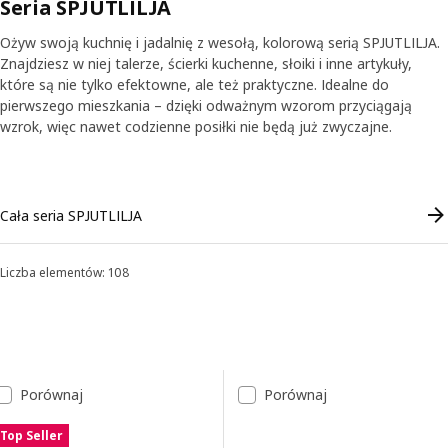
Seria SPJUTLILJA
dopasowane pod względem wzoru i koloru.
Ożyw swoją kuchnię i jadalnię z wesołą, kolorową serią SPJUTLILJA.
Znajdziesz w niej talerze, ścierki kuchenne, słoiki i inne artykuły,
które są nie tylko efektowne, ale też praktyczne. Idealne do
pierwszego mieszkania – dzięki odważnym wzorom przyciągają
wzrok, więc nawet codzienne posiłki nie będą już zwyczajne.
Skip listing
Cała seria SPJUTLILJA
Liczba elementów: 108
Sortowanie i filtrowanie
Przejdź do wyników
Lista wyników
Porównaj
Porównaj
Top Seller