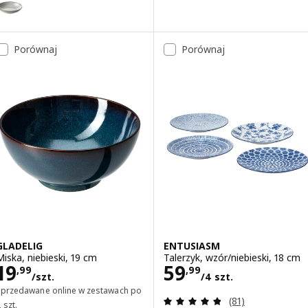
ariant: GLADELIG, Talerz głęboki, szary, 21 cm
ariant: GLADELIG, Talerz głęboki, ciemnoszary, 21 cm
Porównaj
Porównaj
GLADELIG
ENTUSIASM
Miska, niebieski, 19 cm
Talerzyk, wzór/niebieski, 18 cm
Cena 19,99/szt.
Cena 59,99/4 sz
19
59
,
99
,
99
/szt.
/4 szt.
Sprzedawane online w zestawach po
Recenzja: 4.8 z 5
(81)
 szt.