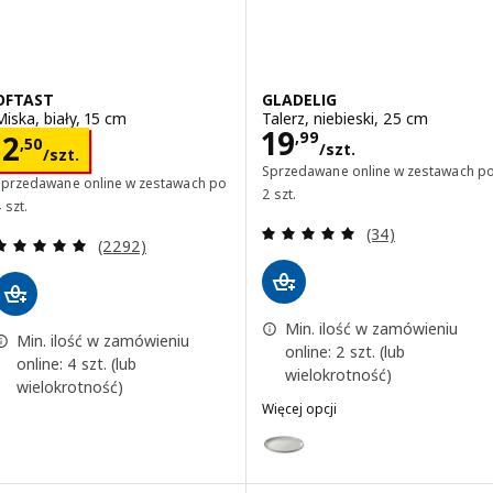
OFTAST
GLADELIG
Miska, biały, 15 cm
Talerz, niebieski, 25 cm
Cena 19,99/szt.
19
Cena 2,50/szt.
,
99
2
,
50
/szt.
/szt.
Sprzedawane online w zestawach p
Sprzedawane online w zestawach po
2 szt.
 szt.
Recenzja: 4.9 z 5
(34)
Recenzja: 4.9 z 5 gwiazdki. Łączna liczba recenzji:
(2292)
Min. ilość w zamówieniu
Min. ilość w zamówieniu
online: 2 szt. (lub
online: 4 szt. (lub
wielokrotność)
wielokrotność)
Więcej opcji
GLADELIG
Wariant: GLADELIG, Talerz, szar
Wariant: GLADELIG, Talerz, cie