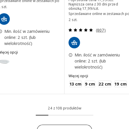
Sprzedawane online w zestawach po
Najniższa cena z 30 dni przed
 szt.
Najniższa cena z 30 dni prz
obniżką
17
,
99
/szt.
Sprzedawane online w zestawach p
2 szt.
Recenzja: 4.9 z 5
(807)
Min. ilość w zamówieniu
online: 2 szt. (lub
wielokrotność)
ięcej opcji
Min. ilość w zamówieniu
FORELLTETRA
ariant: FORELLTETRA, Talerz, biały, 29x25 cm
online: 2 szt. (lub
wielokrotność)
Więcej opcji
IKEA 365+
13 cm
9 cm
22 cm
19 cm
24 z 108 produktów