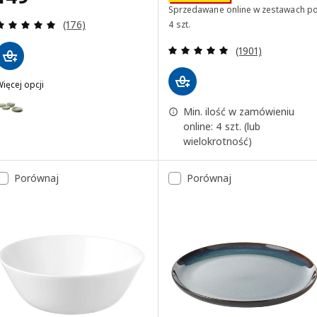
Sprzedawane online w zestawach p
Recenzja: 4.9 z 5 gwiazdki. Łączna liczba recenzji:
(176)
4 szt.
Recenzja: 4.9 z 5
(1901)
ięcej opcji
FÄRGKLAR
ariant: FÄRGKLAR, Serwis, 18 szt., Matowy zielony
Min. ilość w zamówieniu
online: 4 szt. (lub
ariant: FÄRGKLAR, Serwis, 18 szt., Matowy jasnoszary
wielokrotność)
ariant: FÄRGKLAR, Serwis, 18 szt., Matowy ciemnoszary
Porównaj
Porównaj