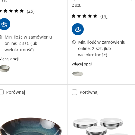
 szt.
2 szt.
Recenzja: 4.9 z 5 gwiazdki. Łączna liczba recenzji:
(25)
Recenzja: 5 z 5 g
(14)
Min. ilość w zamówieniu
Min. ilość w zamówieniu
online: 2 szt. (lub
online: 2 szt. (lub
wielokrotność)
wielokrotność)
ięcej opcji
LADELIG
Więcej opcji
ariant: GLADELIG, Miska, szary, 14 cm
KRUSTISTEL
Wariant: KRUSTISTEL, Talerz, wz
ariant: GLADELIG, Miska, ciemnoszary, 14 cm
Porównaj
Porównaj