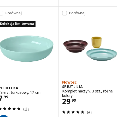
Wariant: FÄRGKLAR, Talerz, lili
Porównaj
Porównaj
Kolekcja limitowana
Nowość
SPJUTLILJA
VITBLECKA
Komplet naczyń, 3 szt., różne
Talerz, turkusowy, 17 cm
Cena 7,99
kolory
7
,
99
Cena 29,99
29
,
99
Recenzja: 4.8 z 5 gwiazdki. Łączna liczba recenzji:
(11)
Recenzja: 5 z 5 g
(4)