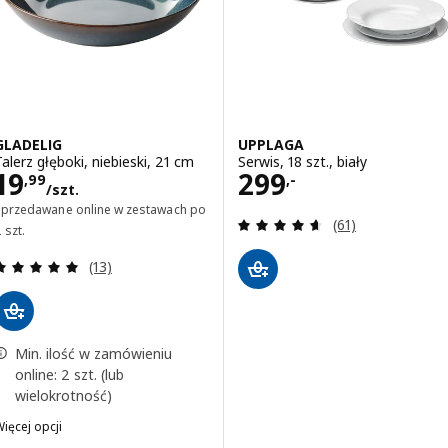
GLADELIG
UPPLAGA
Talerz głęboki, niebieski, 21 cm
Serwis, 18 szt., biały
Cena 19,99/szt.
Cena 299,-
19
299
,
99
,-
/szt.
Sprzedawane online w zestawach po
Recenzja: 4.6 z 5
(61)
 szt.
Recenzja: 5 z 5 gwiazdki. Łączna liczba recenzji:
(13)
Min. ilość w zamówieniu
online: 2 szt. (lub
wielokrotność)
ięcej opcji
LADELIG