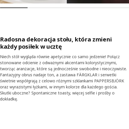
Radosna dekoracja stołu, która zmieni
każdy posiłek w ucztę
Niech stół wygląda równie apetycznie co samo jedzenie! Połącz
stonowane odcienie z odważnymi akcentami kolorystycznymi,
tworząc aranżacje, które są jednocześnie swobodne i nieoczywiste.
Fantazyjny obrus nadaje ton, a zastawa FÄRGKLAR i serwetki
świetnie współgrają z celowo różnymi szklankami PAPPERSBJÖRK
oraz wyrazistymi łyżkami, w innym kolorze dla każdego gościa.
Skutki uboczne? Spontaniczne toasty, więcej selfie i prośby o
tl transkrypcję
Wstrzymaj wideo
dokładkę.
Skip listing