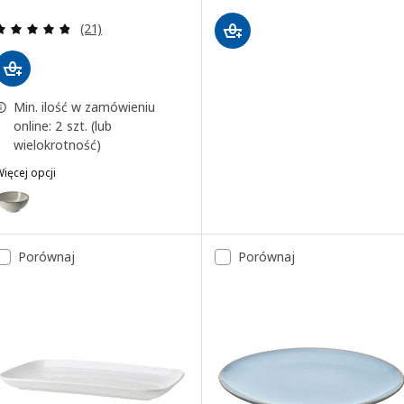
Recenzja: 4.8 z 5 gwiazdki. Łączna liczba recenzji:
(21)
Min. ilość w zamówieniu
online: 2 szt. (lub
wielokrotność)
ięcej opcji
LADELIG
ariant: GLADELIG, Miska, szary, 19 cm
Porównaj
Porównaj