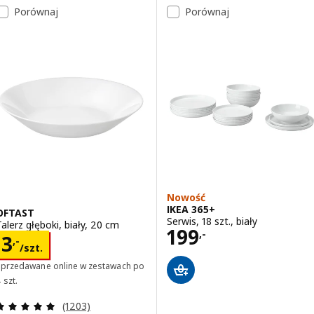
Porównaj
Porównaj
Nowość
IKEA 365+
OFTAST
Serwis, 18 szt., biały
Talerz głęboki, biały, 20 cm
Cena 199,-
199
,-
Cena 3,-/szt.
3
,-
/szt.
Sprzedawane online w zestawach po
 szt.
Recenzja: 4.9 z 5 gwiazdki. Łączna liczba recenzji:
(1203)