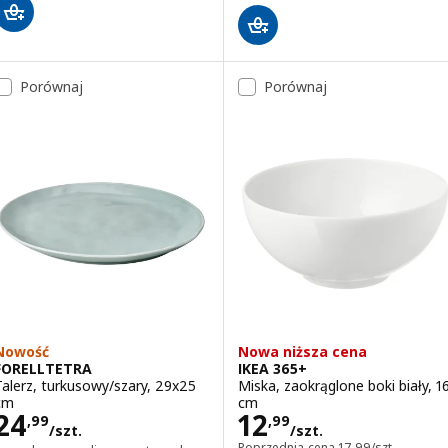
Porównaj
Porównaj
Nowość
Nowa niższa cena
FORELLTETRA
IKEA 365+
Talerz, turkusowy/szary, 29x25
Miska, zaokrąglone boki biały, 1
cm
cm
Cena 24,99/szt.
Cena 12,99/szt.
24
12
,
99
,
99
/szt.
/szt.
Poprzednia cena 17
Poprzednia cena
17
,
99
/szt.