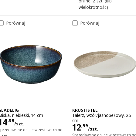
online: 2 szt. (lub
wielokrotność)
Porównaj
Porównaj
GLADELIG
KRUSTISTEL
Miska, niebieski, 14 cm
Talerz, wzór/jasnobeżowy, 25
Cena 14,99/szt.
14
cm
,
99
/szt.
Cena 12,99/szt.
12
,
99
/szt.
Sprzedawane online w zestawach po
Sprzedawane online w zestawach p