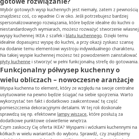
gotowe rozwiązanie?
Wybór gotowych wysp kuchennych jest niemały, zatem z pewnością
znajdziesz coś, co wpadnie Ci w oko. Jeśli potrzebujesz bardziej
spersonalizowanego rozwiązania, które będzie idealne do kuchni o
niestandardowych wymiarach, możesz rozważyć stworzenie własnej
wyspy kuchennej IKEA z szafek i
blatu kuchennego
. Dzięki temu
idealnie dopasujesz wyspę do kuchni, a przy okazji zyskasz szansę
na dodanie temu elementowi wystroju indywidualnego charakteru.
Na takiej wyspie kuchennej możesz też powodzeniem zainstalować
płyty kuchenne
i stworzyć w pełni funkcjonalną strefę do gotowania.
Funkcjonalny półwysep kuchenny o
wielu obliczach – nowoczesne aranżacje
Wyspa kuchenna to element, który ze względu na swoje centralne
usytuowanie na pewno będzie ściągać na siebie spojrzenia. Warto
wykorzystać ten fakt i dodatkowo zaakcentować tę część
pomieszczenia dekoracyjnymi detalami. W tej roli doskonale
sprawdzą się np. efektowne
lampy wiszące
, które posłużą za
dodatkowe punktowe oświetlenie wnętrza.
Czym zaskoczy Cię oferta IKEA? Wyspami i wózkami kuchennymi na
kółkach w wielu wariantach do wyboru. Sprawdź, czy znajdziemy