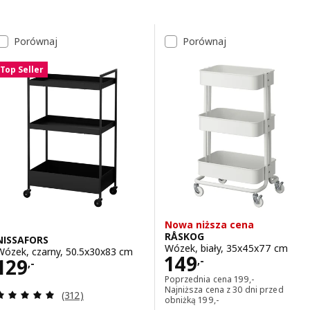
Przejdź do wyników
Lista wyników
Porównaj
Porównaj
Top Seller
Nowa niższa cena
RÅSKOG
NISSAFORS
Wózek, biały, 35x45x77 cm
Wózek, czarny, 50.5x30x83 cm
Cena 149,-
149
Cena 129,-
129
,-
,-
Poprzednia cena 19
Poprzednia cena
199
,-
Najniższa cena z 30 dni przed
Recenzja: 4.9 z 5 gwiazdki. Łączna liczba recenzji:
(312)
Najniższa cena z 30 dni prz
obniżką
199
,-