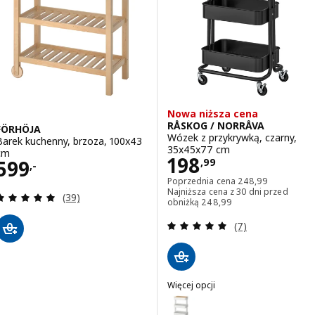
Nowa niższa cena
RÅSKOG / NORRÅVA
FÖRHÖJA
Wózek z przykrywką, czarny,
Barek kuchenny, brzoza, 100x43
35x45x77 cm
cm
Cena 198,99
198
Cena 599,-
599
,
99
,-
Poprzednia cena 2
Poprzednia cena
248
,
99
Najniższa cena z 30 dni przed
Recenzja: 4.9 z 5 gwiazdki. Łączna liczba recenzji:
(39)
Najniższa cena z 30 dni pr
obniżką
248
,
99
Recenzja: 5 z 5 g
(7)
Więcej opcji
RÅSKOG / NORRÅVA
Wariant: RÅSKOG / NORRÅVA, Wó