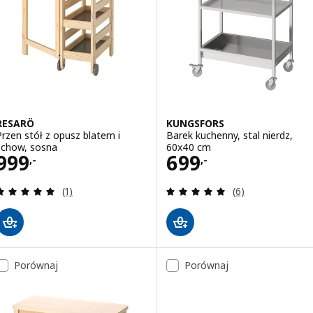
RESARÖ
KUNGSFORS
Przen stół z opusz blatem i
Barek kuchenny, stal nierdz,
schow, sosna
60x40 cm
Cena 999,-
Cena 699,-
999
699
,-
,-
Recenzja: 5 z 5 gwiazdki. Łączna liczba recenzji:
Recenzja: 5 z 5 g
(1)
(6)
Porównaj
Porównaj