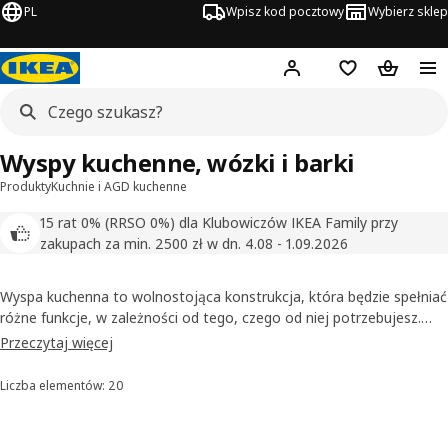
PL
Wpisz kod pocztowy
Wybierz sklep
Hej!
Zaloguj się
Lista zakupowa
Koszyk
Wyspy kuchenne, wózki i barki
Produkty
Kuchnie i AGD kuchenne
15 rat 0% (RRSO 0%) dla Klubowiczów IKEA Family przy
zakupach za min. 2500 zł w dn. 4.08 - 1.09.2026
Wyspa kuchenna to wolnostojąca konstrukcja, która będzie spełniać
różne funkcje, w zależności od tego, czego od niej potrzebujesz.
Ten praktyczny pomocnik kuchenny może stać się dodatkowym
Przeczytaj więcej
blatem roboczym w kuchni jednorzędowej, w której brakuje miejsca
do przygotowywania posiłków. Barek na kółkach posłuży z kolei do
Liczba elementów: 20
Sortowanie i filtrowanie
uporządkowania artykułów kuchennych we wnętrzu.