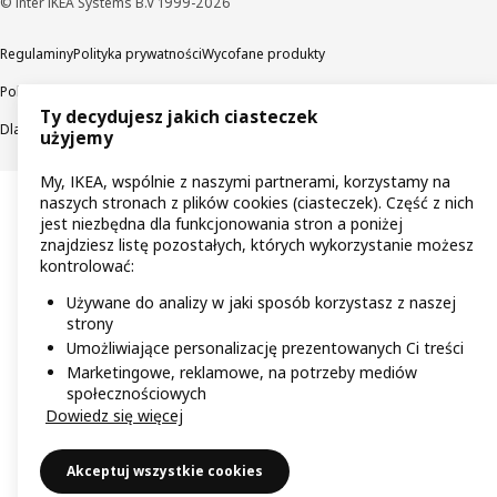
© Inter IKEA Systems B.V 1999-2026
Regulaminy
Polityka prywatności
Wycofane produkty
Polityka odpowiedzialnego ujawniania informacji
Ty decydujesz jakich ciasteczek
Dla akcjonariuszy IKEA Distribution
użyjemy
My, IKEA, wspólnie z naszymi partnerami, korzystamy na
naszych stronach z plików cookies (ciasteczek). Część z nich
jest niezbędna dla funkcjonowania stron a poniżej
znajdziesz listę pozostałych, których wykorzystanie możesz
kontrolować:
Używane do analizy w jaki sposób korzystasz z naszej
strony
Umożliwiające personalizację prezentowanych Ci treści
Marketingowe, reklamowe, na potrzeby mediów
społecznościowych
Dowiedz się więcej
Akceptuj wszystkie cookies