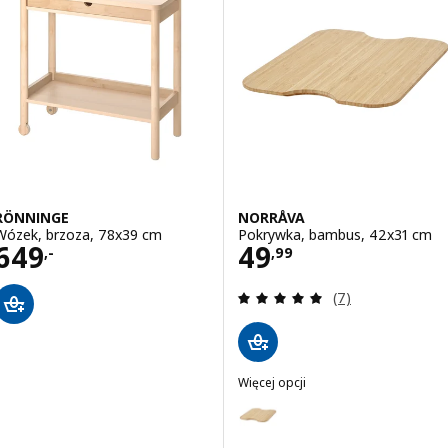
RÖNNINGE
NORRÅVA
Wózek, brzoza, 78x39 cm
Pokrywka, bambus, 42x31 cm
Cena 649,-
Cena 49,99
649
49
,-
,
99
Recenzja: 5 z 5 g
(7)
Więcej opcji
NORRÅVA
Wariant: NORRÅVA, Pokrywka, 