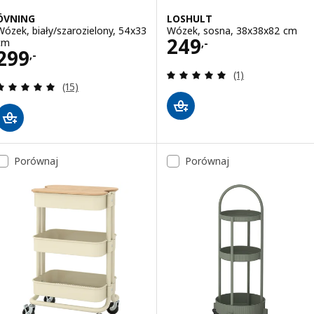
ÖVNING
LOSHULT
Wózek, biały/szarozielony, 54x33
Wózek, sosna, 38x38x82 cm
Cena 249,-
249
cm
,-
Cena 299,-
299
,-
Recenzja: 5 z 5 g
(1)
Recenzja: 4.9 z 5 gwiazdki. Łączna liczba recenzji:
(15)
Porównaj
Porównaj