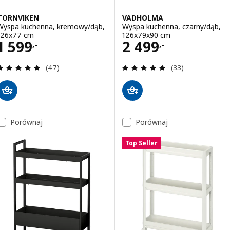
TORNVIKEN
VADHOLMA
Wyspa kuchenna, kremowy/dąb,
Wyspa kuchenna, czarny/dąb,
126x77 cm
126x79x90 cm
Cena 1599,-
Cena 2499,-
1 599
2 499
,-
,-
Recenzja: 5 z 5 gwiazdki. Łączna liczba recenzji:
Recenzja: 4.8 z 5
(47)
(33)
Porównaj
Porównaj
Top Seller