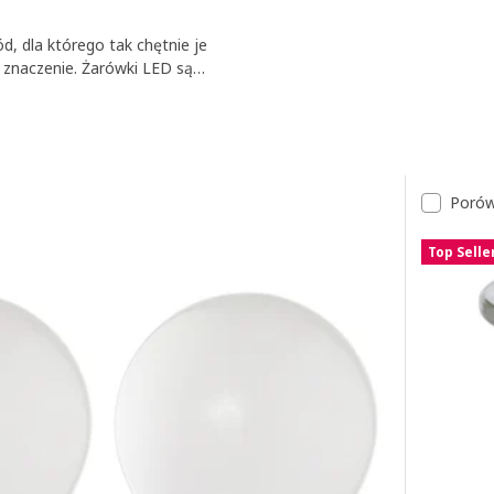
, dla którego tak chętnie je
 znaczenie. Żarówki LED są
 ale niektóre ledy to żarówki
Porów
Top Selle