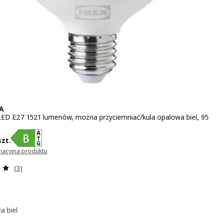
A
ED E27 1521 lumenów, można przyciemniać/kula opalowa biel, 95
 49,99/szt.
szt.
rmacyjna produktu
ę w nowym oknie)
Recenzja: 5 z 5 gwiazdki. Łączna liczba recenzji:
(3)
a biel