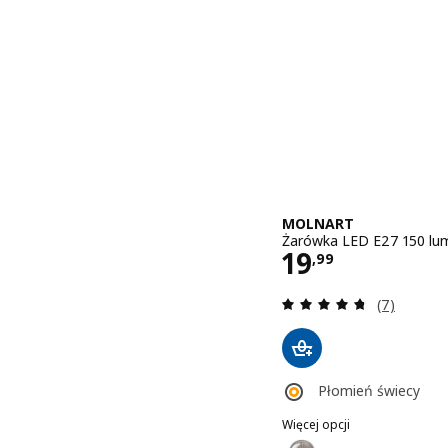
MOLNART
Żarówka LED E27 150 lum
Cena 19,99
19
,
99
Recenzja: 4
(7)
Płomień świecy
Więcej opcji
MOLNART
Wariant: MOLNART, Żarów