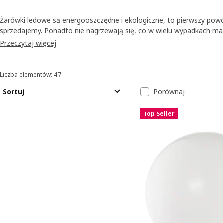
Żarówki ledowe są energooszczędne i ekologiczne, to pierwszy powód
sprzedajemy. Ponadto nie nagrzewają się, co w wielu wypadkach ma
idealne do systemów inteligentnego oświetlenia. Nie wszyscy wiedzą,
Przeczytaj więcej
zmieniające kolory. Wystarczy pilot lub aplikacja mobilna.
Liczba elementów: 47
Sortowanie i filtrowanie
Przejdź do wyników
Lista wyników
Sortuj
Porównaj
Top Seller