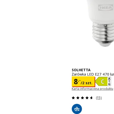
SOLHETTA
Żarówka LED E27 470 lum
Cena 8,-/2 s
8
,-
/2 szt.
Karta informacyjna produktu
(otwiera się w nowym oknie)
Recenzja: 4
(15)