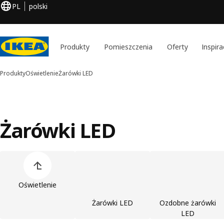
PL
polski
Produkty
Pomieszczenia
Oferty
Inspira
Produkty
Oświetlenie
Żarówki LED
Żarówki LED
Pomiń listę kategorii produktów
Oświetlenie
Żarówki LED
Ozdobne żarówki
LED