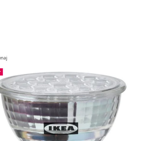
naj
r