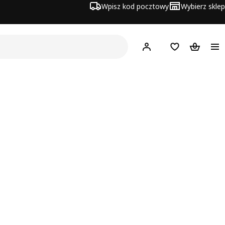
Wpisz kod pocztowy
Wybierz sklep
Hej!
Zaloguj się
Lista zakupowa
Koszyk