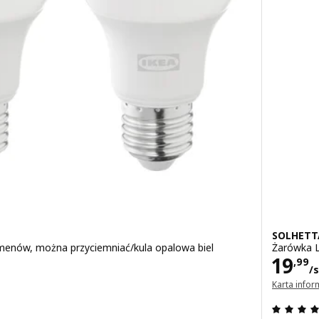
SOLHETT
enów, można przyciemniać/kula opalowa biel
Żarówka 
 szt.
Cena
19
,
99
/s
Karta info
(otwiera si
.9 z 5 gwiazdki. Łączna liczba recenzji: