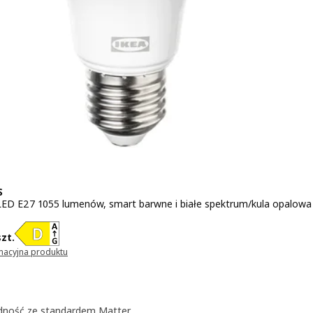
S
ED E27 1055 lumenów, smart barwne i białe spektrum/kula opalowa
 59,99/szt.
szt.
rmacyjna produktu
ę w nowym oknie)
ność ze standardem Matter