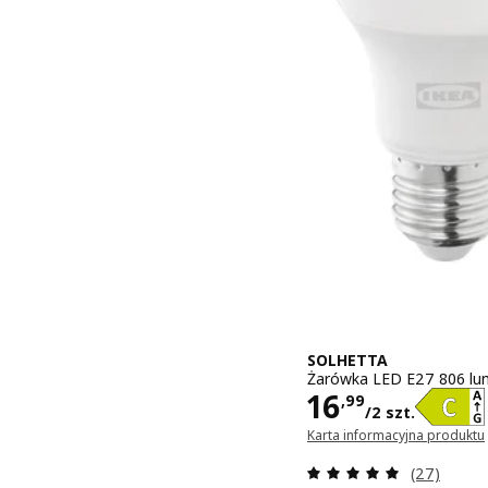
SOLHETTA
Żarówka LED E27 806 lum
Cena 16,99/2
16
,
99
/2 szt.
Karta informacyjna produktu
(otwiera się w nowym oknie)
Recenzja: 4
(27)