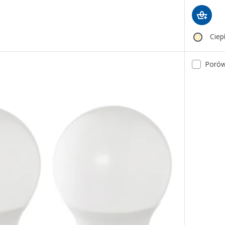
Ciepł
Porów