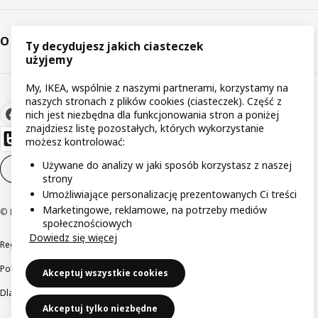
O IKEA
Ty decydujesz jakich ciasteczek
użyjemy
My, IKEA, wspólnie z naszymi partnerami, korzystamy na
naszych stronach z plików cookies (ciasteczek). Część z
nich jest niezbędna dla funkcjonowania stron a poniżej
znajdziesz listę pozostałych, których wykorzystanie
możesz kontrolować:
Używane do analizy w jaki sposób korzystasz z naszej
Ustawienia plików cookie
PL
strony
Umożliwiające personalizację prezentowanych Ci treści
Marketingowe, reklamowe, na potrzeby mediów
© Inter IKEA Systems B.V 1999-2026
społecznościowych
Dowiedz się więcej
Regulaminy
Polityka prywatności
Wycofane produkty
Polityka odpowiedzialnego ujawniania informacji
Akceptuj wszystkie cookies
Dla akcjonariuszy IKEA Distribution
Akceptuj tylko niezbędne