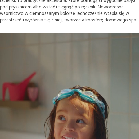
łazienki. To praktyczne akcesoria, które pomogą ci wygodnie usiąść
pod prysznicem albo wstać i sięgnąć po ręcznik. Nowoczesne
wzornictwo w ciemnoszarym kolorze jednocześnie wtapia się w
przestrzeń i wyróżnia się z niej, tworząc atmosferę domowego spa.
Zmieniające się ilustracje, na których widać dziecko w kąpieli i sta