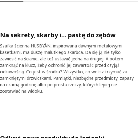
Na sekrety, skarby i… pastę do zębów
Szafka ścienna HUSBYÅN, inspirowana dawnymi metalowymi
kasetkami, ma duszę malutkiego skarbca. Da się ją nie tylko
zawiesić na ścianie, ale też ustawić jedna na drugiej. A potem
zamknąć na klucz, żeby ochronić jej zawartość przed czyjąś
ciekawością. Co jest w środku? Wszystko, co wolisz trzymać za
zamkniętymi drzwiczkami. Pamiątki, niezbędne przedmioty, zapasy
na czarną godzinę albo po prostu rzeczy, których lepiej nie
tl transkrypcję
Wstrzymaj wideo
zostawiać na widoku.
Skip listing