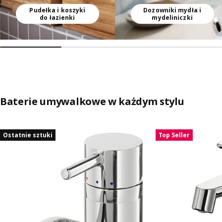
Pudełka i koszyki
Dozowniki mydła i
do łazienki
mydeliniczki
Baterie umywalkowe w każdym stylu
Pomiń aukcję na liście
Ostatnie sztuki
Top Seller