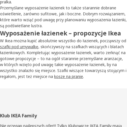
pralka.
Przemyślane wyposażenie łazienek to także starannie dobrane
oświetlenie, zarówno sufitowe, jak i boczne. Dobrym rozwiązaniem,
które warto wziąć pod uwagę przy planowaniu wyposażenia łazienki,
są podświetlane lustra.
Wyposażenie łazienek – propozycje Ikea
W Ikea można kupić absolutnie wszystko do łazienek, począwszy od
szafki pod umywalkę
, skończywszy na szafkach wiszących i blatach
łazienkowych. Kompletując wyposażenie łazienek, warto zerknąć na
gotowe propozycje – to na ogół starannie przemyślane aranżacje,
w których wzięto pod uwagę takie wyposażenie łazienek, by na
wszystko znalazło się miejsce. Szafki wiszące towarzyszą stojącym i
regałom, jest też miejsce na
kosze na pranie
.
Stopka
Klub IKEA Family
Nie przegap najlepszych ofert! Tylko Klubowicze IKEA Family mają