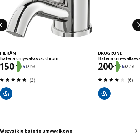
PILKÅN
BROGRUND
Bateria umywalkowa, chrom
Bateria umywalkow
Cena 150,-
Cena 200,
150
200
,-
,-
Recenzja: 5 z 5 gwiazdki. Łączna liczba recenzji:
Recenz
(2)
(6)
Wszystkie baterie umywalkowe