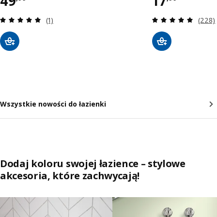
49
17
Recenzja: 5 z 5 gwiazdki. Łączna liczba recenzji:
Recenz
(1)
(228)
Wszystkie nowości do łazienki
Dodaj koloru swojej łazience – stylowe
akcesoria, które zachwycają!
Pomiń listę