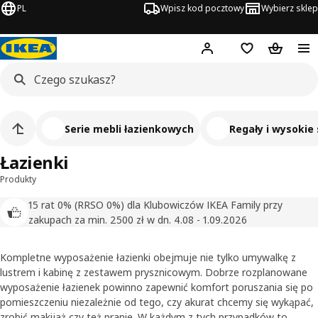
PL
Wpisz kod pocztowy
Wybierz sklep
Hej!
Zaloguj się
Lista zakupowa
Koszyk
Serie mebli łazienkowych
Regały i wysokie
Łazienki
Produkty
15 rat 0% (RRSO 0%) dla Klubowiczów IKEA Family przy
zakupach za min. 2500 zł w dn. 4.08 - 1.09.2026
Kompletne wyposażenie łazienki obejmuje nie tylko umywalkę z
lustrem i kabinę z zestawem prysznicowym. Dobrze rozplanowane
wyposażenie łazienek powinno zapewnić komfort poruszania się po
pomieszczeniu niezależnie od tego, czy akurat chcemy się wykąpać,
zrobić makijaż czy też pranie. W każdym z tych przypadków to