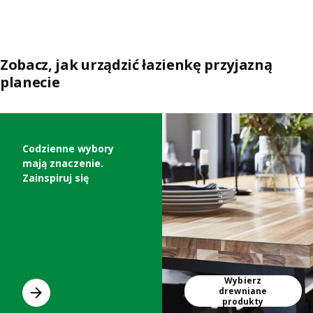
Zobacz, jak urządzić łazienkę przyjazną
planecie
Pomiń listę
Codzienne wybory
mają znaczenie.
Zainspiruj się
Wybierz
drewniane
produkty