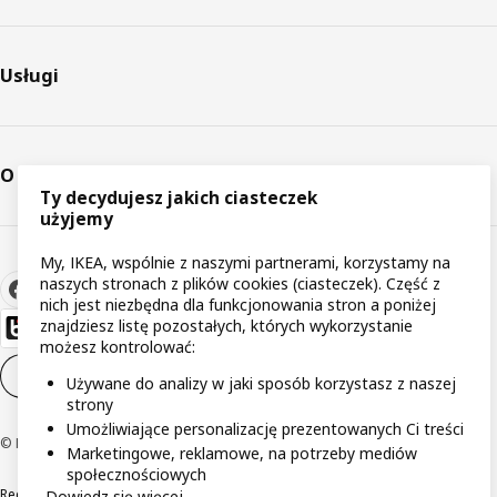
Usługi
O IKEA
Ty decydujesz jakich ciasteczek
użyjemy
My, IKEA, wspólnie z naszymi partnerami, korzystamy na
naszych stronach z plików cookies (ciasteczek). Część z
nich jest niezbędna dla funkcjonowania stron a poniżej
znajdziesz listę pozostałych, których wykorzystanie
możesz kontrolować:
Ustawienia plików cookie
PL
Używane do analizy w jaki sposób korzystasz z naszej
strony
Umożliwiające personalizację prezentowanych Ci treści
© Inter IKEA Systems B.V 1999-2026
Marketingowe, reklamowe, na potrzeby mediów
społecznościowych
Regulaminy
Polityka prywatności
Wycofane produkty
Dowiedz się więcej