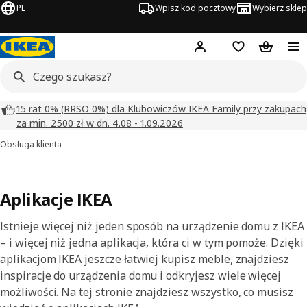
PL
Wpisz kod pocztowy
Wybierz sklep
Hej!
Zaloguj się
Lista zakupowa
Koszyk
15 rat 0% (RRSO 0%) dla Klubowiczów IKEA Family przy zakupach
za min. 2500 zł w dn. 4.08 - 1.09.2026
Obsługa klienta
Aplikacje IKEA
Istnieje więcej niż jeden sposób na urządzenie domu z IKEA
– i więcej niż jedna aplikacja, która ci w tym pomoże. Dzięki
aplikacjom IKEA jeszcze łatwiej kupisz meble, znajdziesz
inspiracje do urządzenia domu i odkryjesz wiele więcej
możliwości. Na tej stronie znajdziesz wszystko, co musisz