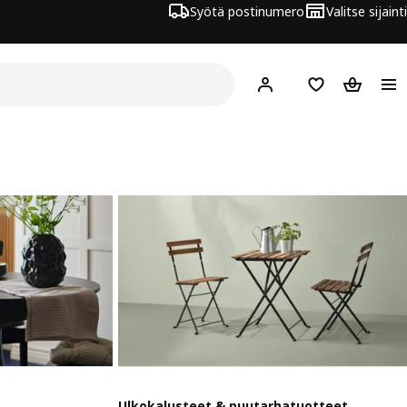
Syötä postinumero
Valitse sijainti
Hej!
Kirjaudu sisään
Suosikit
Ostoskor
Ulkokalusteet & puutarhatuotteet