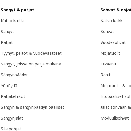
Sängyt & patjat
Sohvat & nojat
Katso kaikki
Katso kaikki
Sängyt
Sohvat
Patjat
Vuodesohvat
Tyynyt, peitot & vuodevaatteet
Nojatuolit
Sängyt, joissa on patja mukana
Divaanit
Sängynpäädyt
Rahit
Yöpöydät
Nojatuoli - & s
Patjakehikot
Irtopäälliset so
Sängyn & sängynpäädyn päälliset
Jalat sohvaan &
Sängynjalat
Moduulisohvat
Sälepohjat