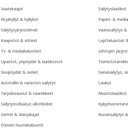
Vaatekaapit
Säilytyslaatikot
Kirjahyllyt & hyllyköt
Paperi- & media
Säilytysjärjestelmät
Vaatesäilytys & 
Kaapistot & vitriinit
Lajitteluastiat 
Tv- & mediakalusteet
Johtojen järjes
Lipastot, yöpöydät & laatikostot
Toimistotarvikk
Sivupöydät & senkit
Seinäsäilytys, 
Autotallin & varaston säilytys
Laukut
Tarjoiluvaunut & saarekkeet
Muuttolaatikot
Säilytysratkaisut ulkotiloihin
Kylpyhuonetarv
Sermit & tilanjakajat
Ruoansäilytys &
Eteisen huonekalusetit