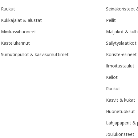
Ruukut
Seinäkoristeet 
Kukkajalat & alustat
Peilit
Minikasvihuoneet
Maljakot & kul
Kastelukannut
Säilytyslaatikot
Sumutinpullot & kasvisumuttimet
Koriste-esineet
Ilmoitustaulut
Kellot
Ruukut
Kasvit & kukat
Huonetuoksut
Lahjapaperit & 
Joulukoristeet