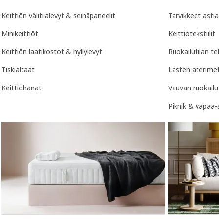
Keittiön välitilalevyt & seinäpaneelit
Tarvikkeet asti
Minikeittiöt
Keittiötekstiilit
Keittiön laatikostot & hyllylevyt
Ruokailutilan tek
Tiskialtaat
Lasten aterimet
Keittiöhanat
Vauvan ruokailu
Piknik & vapaa-