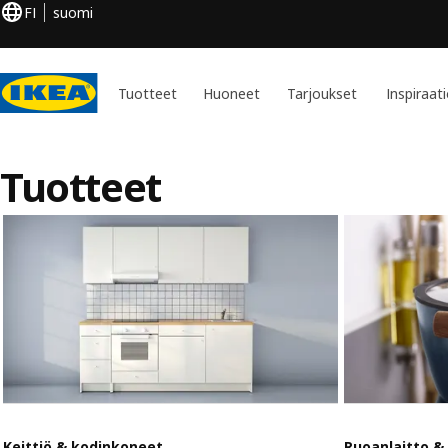
FI
suomi
Tuotteet
Huoneet
Tarjoukset
Inspiraat
Tuotteet
Keittiö & kodinkoneet
Ruoanlaitto & 