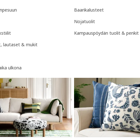
anpesuun
Baarikalusteet
Nojatuolit
stiilit
Kampauspöydän tuolit & penkit
, lautaset & mukit
aika ulkona