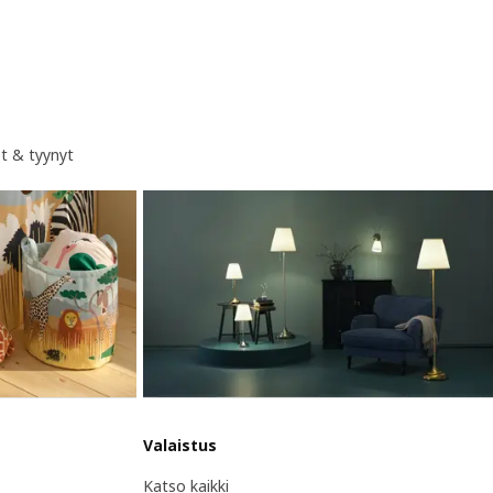
t & tyynyt
Valaistus
Katso kaikki