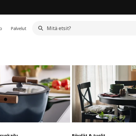
io
Palvelut
ruokailu
Pöydät & tuolit