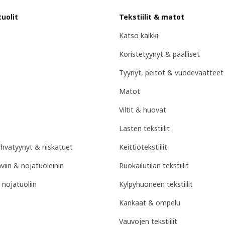
uolit
Tekstiilit & matot
Katso kaikki
Koristetyynyt & päälliset
Tyynyt, peitot & vuodevaatteet
Matot
Viltit & huovat
Lasten tekstiilit
ohvatyynyt & niskatuet
Keittiötekstiilit
hviin & nojatuoleihin
Ruokailutilan tekstiilit
 nojatuoliin
Kylpyhuoneen tekstiilit
Kankaat & ompelu
Vauvojen tekstiilit