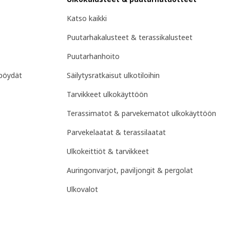
Katso kaikki
Puutarhakalusteet & terassikalusteet
Puutarhanhoito
pöydät
Säilytysratkaisut ulkotiloihin
Tarvikkeet ulkokäyttöön
Terassimatot & parvekematot ulkokäyttöön
Parvekelaatat & terassilaatat
Ulkokeittiöt & tarvikkeet
Auringonvarjot, paviljongit & pergolat
Ulkovalot