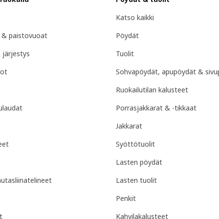
Katso kaikki
t & paistovuoat
Pöydät
 järjestys
Tuolit
hot
Sohvapöydät, apupöydät & sivu
Ruokailutilan kalusteet
uulaudat
Porrasjakkarat & -tikkaat
Jakkarat
eet
Syöttötuolit
Lasten pöydät
autasliinatelineet
Lasten tuolit
Penkit
t
Kahvilakalusteet