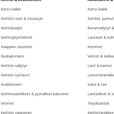
Katso kaikki
Katso kaikki
Keittiön ovet & etusarjat
Kattilat, pannu
Keittiökaapit
Ruoansäilytys &
Keittiöjärjestelmät
Lautaset & kul
Kaappien sisusteet
Aterimet
Ruokakomero
Veitset & leikk
Keittiön säilytys
Lasit & kannut
Keittiön työtasot
Leivontatarvikk
Kodinkoneet
Kahvi & tee
Keittiösaarekkeet & pyörälliset kalusteet
Lautasliinat & l
Vetimet
Tarjoiluastiat
Keittiön valaisimet
Keittiötarvikkee