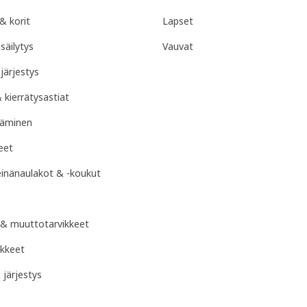
 & korit
Lapset
säilytys
Vauvat
järjestys
& kierrätysastiat
täminen
eet
seinänaulakot & -koukut
 & muuttotarvikkeet
ikkeet
 järjestys