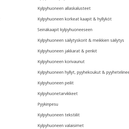
Kylpyhuoneen allaskalusteet
t
Kylpyhuoneen korkeat kaapit & hyllyköt
Seinäkaapit kylpyhuoneeseen
Kylpyhuoneen säilytyskorit & meikkien säilytys
Kylpyhuoneen jakkarat & penkit
Kylpyhuoneen korivaunut
Kylpyhuoneen hyllyt, pyyhekoukut & pyyheteline
Kylpyhuoneen peilit
Kylpyhuonetarvikkeet
Pyykinpesu
Kylpyhuoneen tekstiilit
Kylpyhuoneen valaisimet