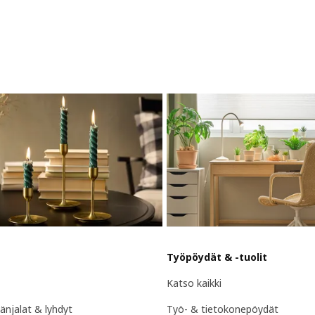
Työpöydät & -tuolit
Katso kaikki
länjalat & lyhdyt
Työ- & tietokonepöydät