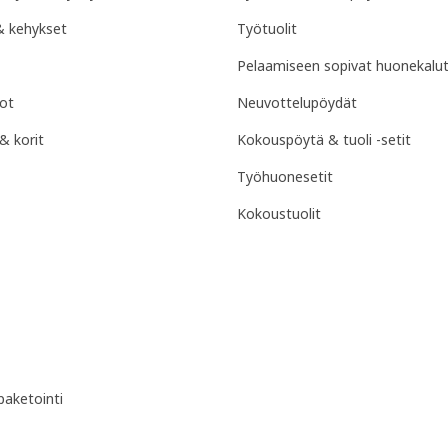
& kehykset
Työtuolit
Pelaamiseen sopivat huonekalu
hot
Neuvottelupöydät
 & korit
Kokouspöytä & tuoli -setit
Työhuonesetit
Kokoustuolit
paketointi