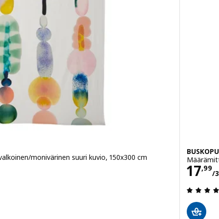
BUSKOPU
alkoinen/monivärinen suuri kuvio, 150x300 cm
Määrämitt
/3 m
Hint
17
,
99
/
/ 5 tähteä. Arvostelut yhteensä: