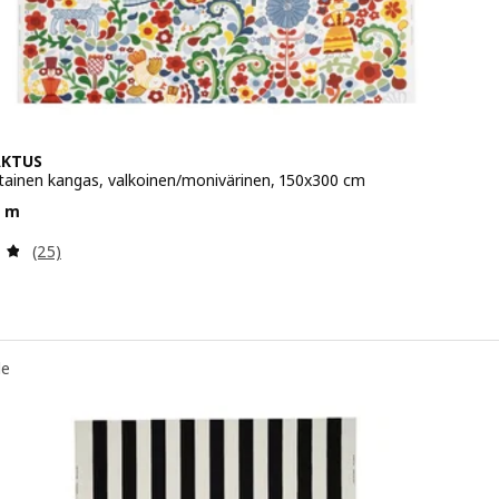
AKTUS
ainen kangas, valkoinen/monivärinen, 150x300 cm
a 17,99/3 m
3 m
Arvio: 4.8 / 5 tähteä. Arvostelut yhteensä:
(25)
le