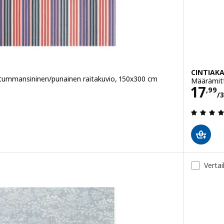
CINTIAK
tummansininen/punainen raitakuvio, 150x300 cm
Määrämitt
/3 m
Hint
17
,
99
/
/ 5 tähteä. Arvostelut yhteensä:
Vertai