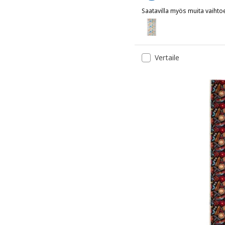
Saatavilla myös muita vaihto
IKEA PS 2026
Vaihtoehto: IKEA PS 2026
Vertaile