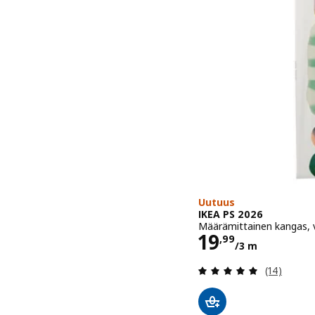
Uutuus
IKEA PS 2026
Määrämittainen kangas, v
Hinta 19,99
19
,
99
/3 m
Arvio: 4.9 
(14)