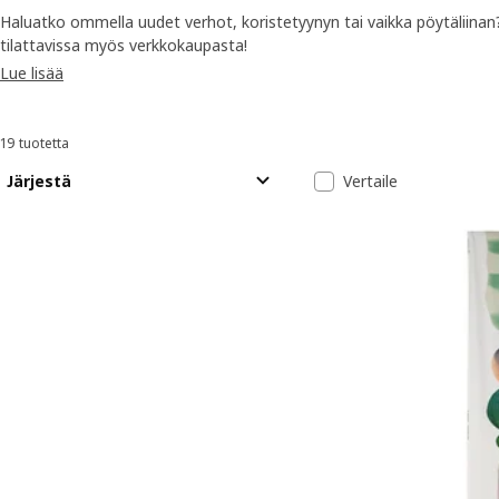
Haluatko ommella uudet verhot, koristetyynyn tai vaikka pöytäliina
tilattavissa myös verkkokaupasta!
Lue lisää
19 tuotetta
Lajittele ja suodata
Siirry tuloksiin
Tulosluettelo
Järjestä
Vertaile