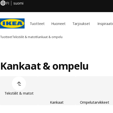
FI
suomi
Tuotteet
Huoneet
Tarjoukset
Inspiraat
Tuotteet
Tekstiilit & matot
Kankaat & ompelu
Kankaat & ompelu
Ohita lista
Tekstiilit & matot
Kankaat
Ompelutarvikkeet