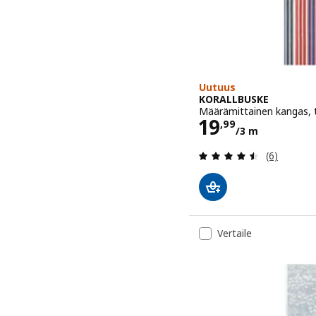
Uutuus
KORALLBUSKE
Määrämittainen kangas, 
Hinta 19,99
19
,
99
/3 m
Arvio: 4.5 
(6)
Vertaile