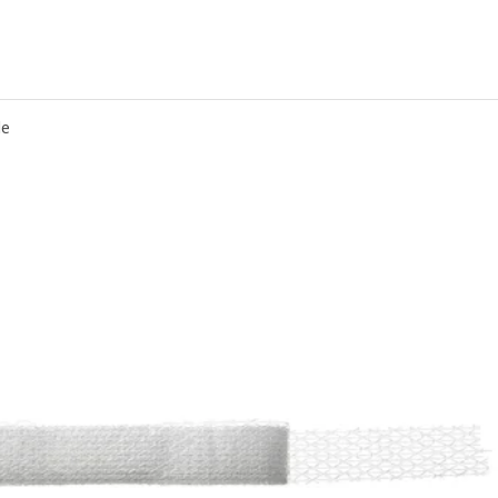
00 cm
le