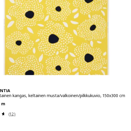
NTIA
ainen kangas, keltainen musta/valkoinen/pilkkukuvio, 150x300 cm
a 17,99/3 m
3 m
Arvio: 4.6 / 5 tähteä. Arvostelut yhteensä:
(12)