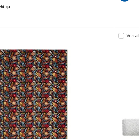
ehtoja
, Määrämittainen kangas, valkoinen/monivärinen pieni kuvio, 150x3
Vertai