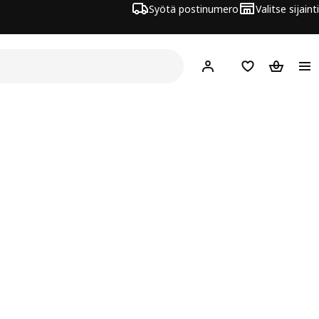
Syötä postinumero
Valitse sijainti
Hej!
Kirjaudu sisään
Suosikit
Ostoskor