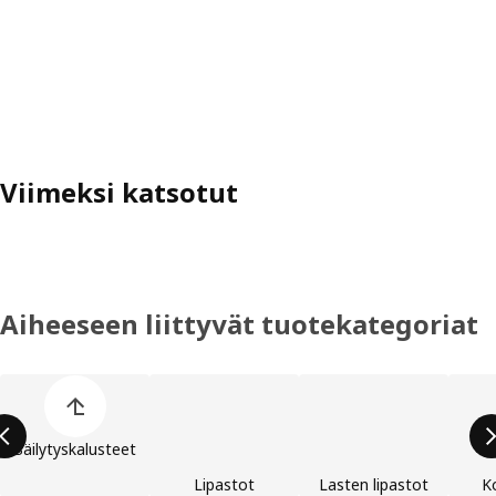
Viimeksi katsotut
Aiheeseen liittyvät tuotekategoriat
Ohita lista
Säilytyskalusteet
Lipastot
Lasten lipastot
Ko