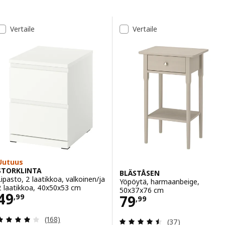
Siirry tuloksiin
Tulosluettelo
Vertaile
Vertaile
Uutuus
STORKLINTA
BLÄSTÅSEN
Lipasto, 2 laatikkoa, valkoinen/ja
Yöpöytä, harmaanbeige,
2 laatikkoa, 40x50x53 cm
50x37x76 cm
Hinta 49,99
49
Hinta 79,99
79
,
99
,
99
Arvio: 4.1 / 5 tähteä. Arvostelut yhteensä:
(168)
Arvio: 4.5 / 5 tä
(37)