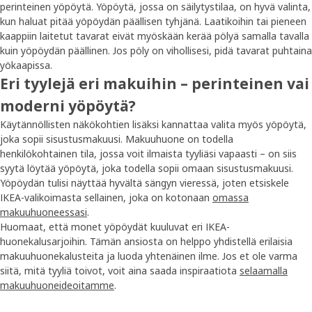
perinteinen yöpöytä. Yöpöytä, jossa on säilytystilaa, on hyvä valinta,
kun haluat pitää yöpöydän päällisen tyhjänä. Laatikoihin tai pieneen
kaappiin laitetut tavarat eivät myöskään kerää pölyä samalla tavalla
kuin yöpöydän päällinen. Jos pöly on vihollisesi, pidä tavarat puhtaina
yökaapissa.
Eri tyylejä eri makuihin – perinteinen vai
moderni yöpöytä?
Käytännöllisten näkökohtien lisäksi kannattaa valita myös yöpöytä,
joka sopii sisustusmakuusi. Makuuhuone on todella
henkilökohtainen tila, jossa voit ilmaista tyyliäsi vapaasti – on siis
syytä löytää yöpöytä, joka todella sopii omaan sisustusmakuusi.
Yöpöydän tulisi näyttää hyvältä sängyn vieressä, joten etsiskele
IKEA-valikoimasta sellainen, joka on kotonaan
omassa
makuuhuoneessasi
.
Huomaat, että monet yöpöydät kuuluvat eri IKEA-
huonekalusarjoihin. Tämän ansiosta on helppo yhdistellä erilaisia
makuuhuonekalusteita ja luoda yhtenäinen ilme. Jos et ole varma
siitä, mitä tyyliä toivot, voit aina saada inspiraatiota
selaamalla
makuuhuoneideoitamme
.