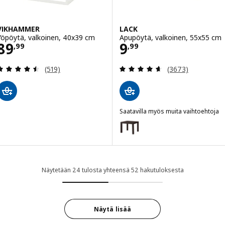
VIKHAMMER
LACK
Yöpöytä, valkoinen, 40x39 cm
Apupöytä, valkoinen, 55x55 cm
Hinta 89,99
Hinta 9,99
89
9
,
99
,
99
Arvio: 4.5 / 5 tähteä. Arvostelut yhteensä:
Arvio: 4.6 / 5 tä
(519)
(3673)
Saatavilla myös muita vaihtoehtoja
LACK
Vaihtoehto: LACK, Apupöytä, m
Vaihtoehto: LACK, Apupöytä, va
Näytetään 24 tulosta yhteensä 52 hakutuloksesta
Näytä lisää