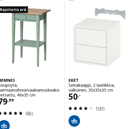
Rajoitettu erä
HEMNES
EKET
Sivupöytä,
Seinäkaappi, 2 laatikkoa,
harmaanvihreä/vaaleanruskeaksi
valkoinen, 35x35x35 cm
Hinta 50,-
50
petsattu, 46x35 cm
,-
Hinta 79,99
79
,
99
Arvio: 4.1 / 5 tä
(141)
Arvio: 4.7 / 5 tähteä. Arvostelut yhteensä:
(86)