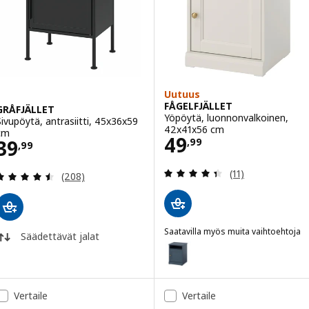
Uutuus
FÅGELFJÄLLET
GRÅFJÄLLET
Yöpöytä, luonnonvalkoinen,
Sivupöytä, antrasiitti, 45x36x59
42x41x56 cm
cm
Hinta 49,99
49
Hinta 39,99
39
,
99
,
99
Arvio: 4.4 / 5 tä
(11)
Arvio: 4.5 / 5 tähteä. Arvostelut yhteensä:
(208)
Saatavilla myös muita vaihtoehtoja
Säädettävät jalat
FÅGELFJÄLLET
Vaihtoehto: FÅGELFJÄLLET, Yö
Vertaile
Vertaile