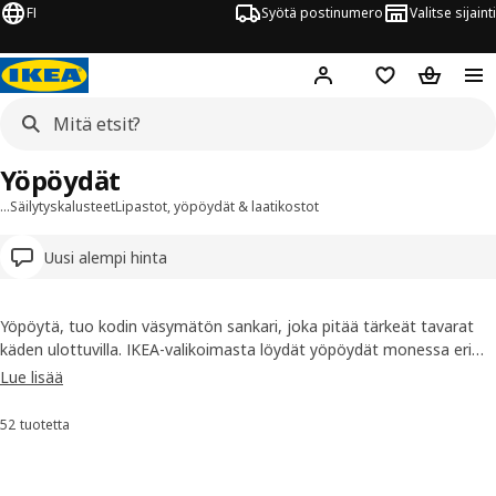
FI
Syötä postinumero
Valitse sijainti
Hej!
Kirjaudu sisään
Suosikit
Ostoskor
Yöpöydät
…
Säilytyskalusteet
Lipastot, yöpöydät & laatikostot
Uusi alempi hinta
Yöpöytä, tuo kodin väsymätön sankari, joka pitää tärkeät tavarat
käden ulottuvilla. IKEA-valikoimasta löydät yöpöydät monessa eri
tyylissä, joista voit valita kotiisi sopivimman. Psst! Ovellinen tai
Lue lisää
laatikoilla varustettu yöpöytä tarjoaa säilytystilaa kännykälle tai
kirjoille.
52 tuotetta
Lajittele ja suodata