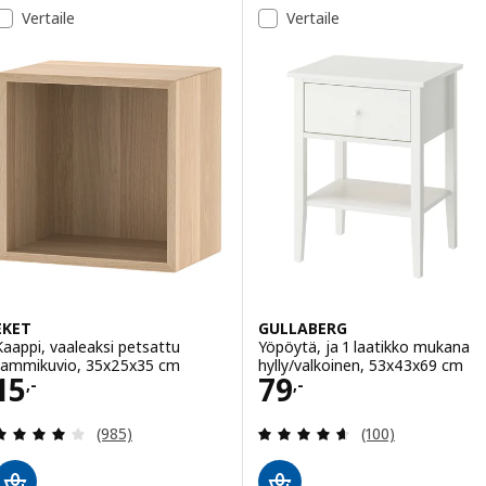
Vertaile
Vertaile
EKET
GULLABERG
Kaappi, vaaleaksi petsattu
Yöpöytä, ja 1 laatikko mukana
tammikuvio, 35x25x35 cm
hylly/valkoinen, 53x43x69 cm
Hinta 15,-
Hinta 79,-
15
79
,-
,-
Arvio: 4 / 5 tähteä. Arvostelut yhteensä:
Arvio: 4.6 / 5 tä
(985)
(100)