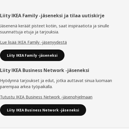
Alatunniste
Liity IKEA Family -jäseneksi ja tilaa uutiskirje
Jäsenenä keräät pisteet kotiin, saat inspiraatiota ja sinulle
suunnattuja etuja ja tarjouksia.​
Lue lisää IKEA Family -jäsenyydestä
Liity IKEA Family -jäseneksi
Liity IKEA Business Network -jäseneksi
Hyödynnä tarjoukset ja edut, jotka auttavat sinua luomaan
parempaa arkea työpaikalla.
Tutustu IKEA Business Network -jäsenohjelmaan
Liity IKEA Business Network -jäseneksi