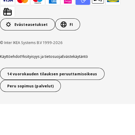
Evästeasetukset
FI
© Inter IKEA Systems B.V 1999-2026
Käyttöehdot
Yksityisyys ja tietosuoja
Evästekäytäntö
14 vuorokauden tilauksen peruuttamisoikeus
Peru sopimus (palvelut)