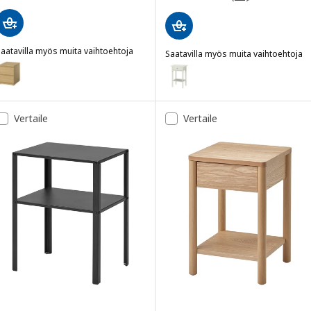
aatavilla myös muita vaihtoehtoja
Saatavilla myös muita vaihtoehtoja
STORKLINTA
BLÄSTÅSEN
aihtoehto: STORKLINTA, Lipasto, 2 laatikkoa, tammikuvio/ja 2 laat
Vaihtoehto: BLÄSTÅSEN, Yöpöyt
Vaihtoehto: STORKLINTA, Lipasto, 2 laatikkoa, tummanruskea tamm
Vaihtoehto: BLÄSTÅSEN, Yöpöy
Vertaile
Vertaile