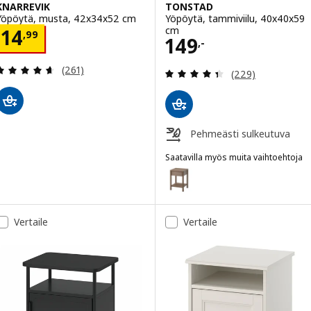
KNARREVIK
TONSTAD
Yöpöytä, musta, 42x34x52 cm
Yöpöytä, tammiviilu, 40x40x59
cm
Hinta 14,99
14
,
99
Hinta 149,-
149
,-
Arvio: 4.6 / 5 tähteä. Arvostelut yhteensä:
(261)
Arvio: 4.4 / 5 tä
(229)
Pehmeästi sulkeutuva
Saatavilla myös muita vaihtoehtoja
TONSTAD
Vaihtoehto: TONSTAD, Yöpöytä,
Vaihtoehto: TONSTAD, Yöpöytä,
Vertaile
Vertaile