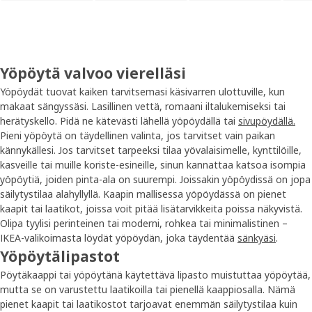
Yöpöytä valvoo vierelläsi
Yöpöydät tuovat kaiken tarvitsemasi käsivarren ulottuville, kun
makaat sängyssäsi. Lasillinen vettä, romaani iltalukemiseksi tai
herätyskello. Pidä ne kätevästi lähellä yöpöydällä tai
sivupöydällä.
Pieni yöpöytä on täydellinen valinta, jos tarvitset vain paikan
kännykällesi. Jos tarvitset tarpeeksi tilaa yövalaisimelle, kynttilöille,
kasveille tai muille koriste-esineille, sinun kannattaa katsoa isompia
yöpöytiä, joiden pinta-ala on suurempi. Joissakin yöpöydissä on jopa
säilytystilaa alahyllyllä. Kaapin mallisessa yöpöydässä on pienet
kaapit tai laatikot, joissa voit pitää lisätarvikkeita poissa näkyvistä.
Olipa tyylisi perinteinen tai moderni, rohkea tai minimalistinen –
IKEA-valikoimasta löydät yöpöydän, joka täydentää
sänkyäsi
.
Yöpöytälipastot
Pöytäkaappi tai yöpöytänä käytettävä lipasto muistuttaa yöpöytää,
mutta se on varustettu laatikoilla tai pienellä kaappiosalla. Nämä
pienet kaapit tai laatikostot tarjoavat enemmän säilytystilaa kuin