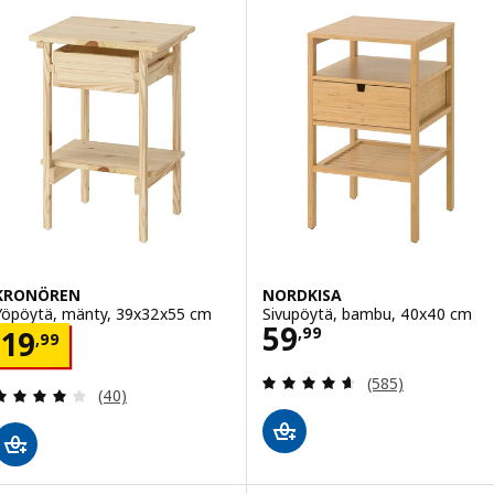
KRONÖREN
NORDKISA
Yöpöytä, mänty, 39x32x55 cm
Sivupöytä, bambu, 40x40 cm
Hinta 59,99
59
Hinta 19,99
,
99
19
,
99
Arvio: 4.6 / 5 tä
(585)
Arvio: 4 / 5 tähteä. Arvostelut yhteensä:
(40)