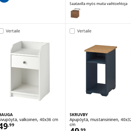
Saatavilla myös muita vaihtoehtoja
EKET
Vaihtoehto: EKET, Seinäkaappi, 
Vaihtoehto: EKET, Seinäkaappi
Vertaile
Vertaile
HAUGA
SKRUVBY
Sivupöytä, valkoinen, 40x36 cm
Apupöytä, mustansininen, 40x3
Hinta 49,99
49
cm
,
99
Hinta 49,99
,
99