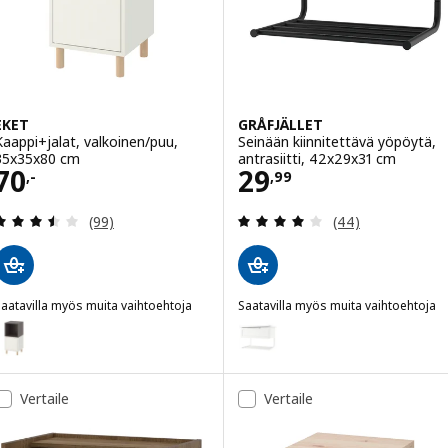
EKET
GRÅFJÄLLET
Kaappi+jalat, valkoinen/puu,
Seinään kiinnitettävä yöpöytä,
35x35x80 cm
antrasiitti, 42x29x31 cm
Hinta 70,-
Hinta 29,99
70
29
,-
,
99
Arvio: 3.5 / 5 tähteä. Arvostelut yhteensä:
Arvio: 4 / 5 täht
(99)
(44)
aatavilla myös muita vaihtoehtoja
Saatavilla myös muita vaihtoehtoja
KET
GRÅFJÄLLET
Vaihtoehto: EKET, Kaappi+jalat, valkoinen tummanharmaa/puu, 35x
Vaihtoehto: GRÅFJÄLLET, Seinää
aihtoehto: EKET, Kaappi+jalat, ruskea pähkinäpuukuvio/metalli mus
Vertaile
Vertaile
aihtoehto: EKET, Kaappi+jalat, valkoinen beige/metalli musta, 35x3