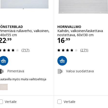
FÖNSTERBLAD
HORNVALLMO
Pimentävä rullaverho, valkoinen,
Kaihdin, valkoinen/laskettava
140x155 cm
nostettava, 60x130 cm
Hinta 22,99
Hinta 16,99
22
16
,
99
,
99
Arvio: 3.8 / 5 tähteä. Arvostelut yhteensä:
Arvio: 3.8 / 5 tä
(717)
(271)
Pimentävä
Valoa suodattava
aatavilla myös muita vaihtoehtoja
FÖNSTERBLAD
Vaihtoehto: FÖNSTERBLAD, Pimentävä rullaverho, beige, 140x155 cm
Vertaile
Vertaile