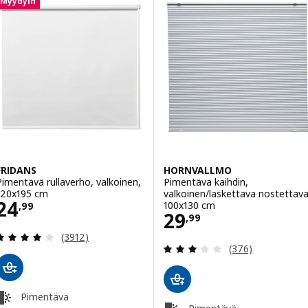
Myydyin
FRIDANS
HORNVALLMO
Pimentävä rullaverho, valkoinen,
Pimentävä kaihdin,
120x195 cm
valkoinen/laskettava nostettava
Hinta 24,99
24
100x130 cm
,
99
Hinta 29,99
29
,
99
Arvio: 4 / 5 tähteä. Arvostelut yhteensä:
(3912)
Arvio: 3 / 5 täht
(376)
Pimentävä