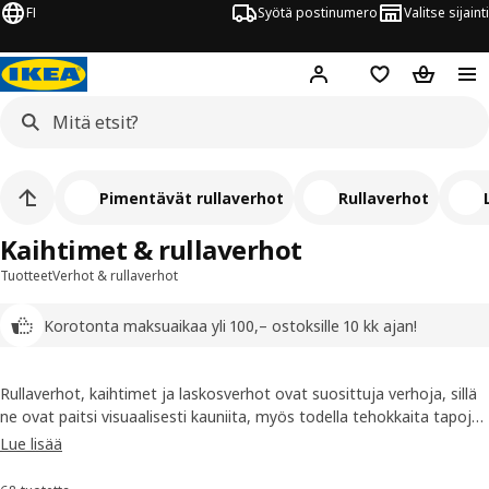
FI
Syötä postinumero
Valitse sijainti
Hej!
Kirjaudu sisään
Suosikit
Ostoskor
Pimentävät rullaverhot
Rullaverhot
Kaihtimet & rullaverhot
Tuotteet
Verhot & rullaverhot
Korotonta maksuaikaa yli 100,– ostoksille 10 kk ajan!
Rullaverhot, kaihtimet ja laskosverhot ovat suosittuja verhoja, sillä
ne ovat paitsi visuaalisesti kauniita, myös todella tehokkaita tapoja
hallita tilan valon määrää.
Lue lisää