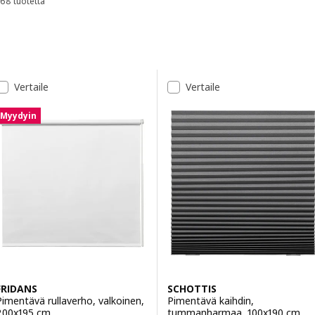
68 tuotetta
Lajittele ja suodata
Siirry tuloksiin
Tulosluettelo
Vertaile
Vertaile
Myydyin
FRIDANS
SCHOTTIS
Pimentävä rullaverho, valkoinen,
Pimentävä kaihdin,
200x195 cm
tummanharmaa, 100x190 cm