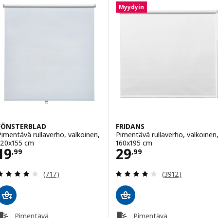
Myydyin
FÖNSTERBLAD
FRIDANS
Pimentävä rullaverho, valkoinen,
Pimentävä rullaverho, valkoinen
120x155 cm
160x195 cm
Hinta 19,99
Hinta 29,99
19
29
,
99
,
99
Arvio: 3.8 / 5 tähteä. Arvostelut yhteensä:
Arvio: 4 / 5 täht
(717)
(3912)
Pimentävä
Pimentävä