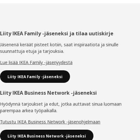
Alatunniste
Liity IKEA Family -jäseneksi ja tilaa uutiskirje
Jäsenenä keräät pisteet kotiin, saat inspiraatiota ja sinulle
suunnattuja etuja ja tarjouksia.​
Lue lisää IKEA Family -jäsenyydestä
Liity IKEA Family -jäseneksi
Liity IKEA Business Network -jäseneksi
Hyödynnä tarjoukset ja edut, jotka auttavat sinua luomaan
parempaa arkea työpaikalla.
Tutustu IKEA Business Network -jäsenohjelmaan
Liity IKEA Business Network -jäseneksi