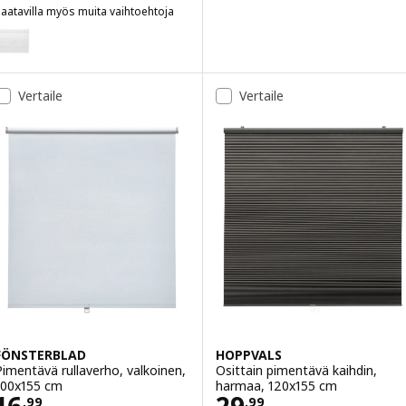
aatavilla myös muita vaihtoehtoja
RINGBLOMMA
Vaihtoehto: RINGBLOMMA, Kaihdin, valkoinen, 120x160 cm
Vertaile
Vertaile
FÖNSTERBLAD
HOPPVALS
Pimentävä rullaverho, valkoinen,
Osittain pimentävä kaihdin,
100x155 cm
harmaa, 120x155 cm
Hinta 16,99
Hinta 29,99
,
99
,
99