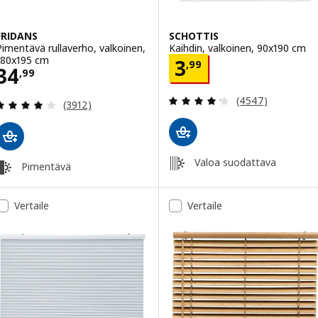
FRIDANS
SCHOTTIS
Pimentävä rullaverho, valkoinen,
Kaihdin, valkoinen, 90x190 cm
180x195 cm
Hinta 3,99
3
,
99
Hinta 34,99
34
,
99
Arvio: 4.2 / 5 tä
(4547)
Arvio: 4 / 5 tähteä. Arvostelut yhteensä:
(3912)
Valoa suodattava
Pimentävä
Vertaile
Vertaile