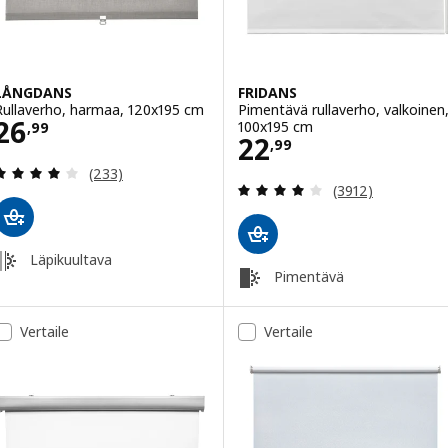
LÅNGDANS
FRIDANS
Rullaverho, harmaa, 120x195 cm
Pimentävä rullaverho, valkoinen
Hinta 26,99
26
100x195 cm
,
99
Hinta 22,99
22
,
99
Arvio: 4 / 5 tähteä. Arvostelut yhteensä:
(233)
Arvio: 4 / 5 täht
(3912)
Läpikuultava
Pimentävä
Vertaile
Vertaile