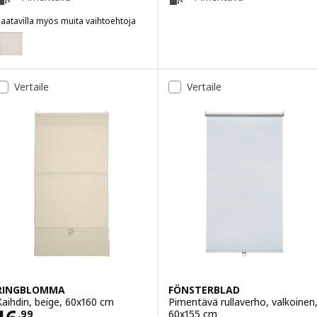
aatavilla myös muita vaihtoehtoja
FÖNSTERBLAD
Vaihtoehto: FÖNSTERBLAD, Pimentävä rullaverho, beige, 120x155 cm
Vertaile
Vertaile
RINGBLOMMA
FÖNSTERBLAD
Kaihdin, beige, 60x160 cm
Pimentävä rullaverho, valkoinen
Hinta 16,99
60x155 cm
,
99