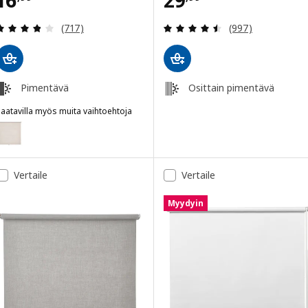
16
29
Arvio: 3.8 / 5 tähteä. Arvostelut yhteensä:
Arvio: 4.5 / 5 tä
(717)
(997)
Pimentävä
Osittain pimentävä
aatavilla myös muita vaihtoehtoja
FÖNSTERBLAD
Vaihtoehto: FÖNSTERBLAD, Pimentävä rullaverho, beige, 100x155 cm
Vertaile
Vertaile
Myydyin