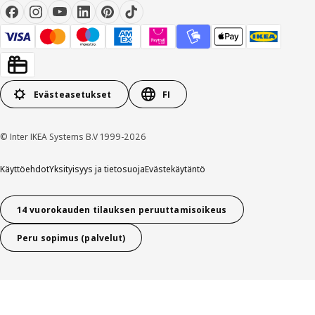
Evästeasetukset
FI
© Inter IKEA Systems B.V 1999-2026
Käyttöehdot
Yksityisyys ja tietosuoja
Evästekäytäntö
14 vuorokauden tilauksen peruuttamisoikeus
Peru sopimus (palvelut)