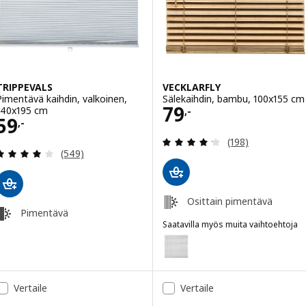
TRIPPEVALS
VECKLARFLY
Pimentävä kaihdin, valkoinen,
Sälekaihdin, bambu, 100x155 cm
Hinta 79,-
79
140x195 cm
,-
Hinta 59,-
59
,-
Arvio: 4.2 / 5 tä
(198)
Arvio: 3.9 / 5 tähteä. Arvostelut yhteensä:
(549)
Osittain pimentävä
Pimentävä
Saatavilla myös muita vaihtoehtoja
VECKLARFLY
Vaihtoehto: VECKLARFLY, Säleka
Vertaile
Vertaile