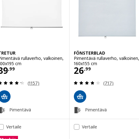
TRETUR
FÖNSTERBLAD
Pimentävä rullaverho, valkoinen,
Pimentävä rullaverho, valkoinen
100x195 cm
160x155 cm
Hinta 39,99
Hinta 26,99
39
26
,
99
,
99
Arvio: 4.3 / 5 tähteä. Arvostelut yhteensä:
Arvio: 3.8 / 5 tä
(1157)
(717)
Pimentävä
Pimentävä
Vertaile
Vertaile