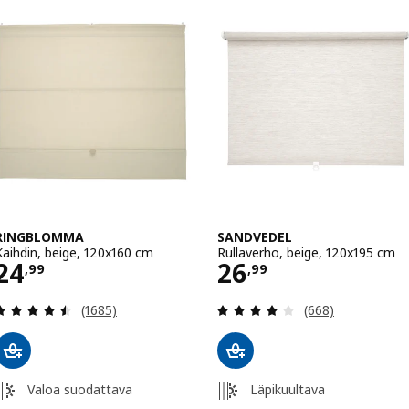
RINGBLOMMA
SANDVEDEL
Kaihdin, beige, 120x160 cm
Rullaverho, beige, 120x195 cm
Hinta 24,99
Hinta 26,99
24
26
,
99
,
99
Arvio: 4.5 / 5 tähteä. Arvostelut yhteensä:
Arvio: 4.1 / 5 tä
(1685)
(668)
Valoa suodattava
Läpikuultava