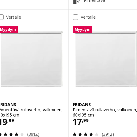
Pimentävä
Vertaile
Vertaile
Myydyin
Myydyin
FRIDANS
FRIDANS
Pimentävä rullaverho, valkoinen,
Pimentävä rullaverho, valkoinen
80x195 cm
60x195 cm
Hinta 19,99
Hinta 17,99
19
17
,
99
,
99
Arvio: 4 / 5 tähteä. Arvostelut yhteensä:
Arvio: 4 / 5 täht
(3912)
(3912)