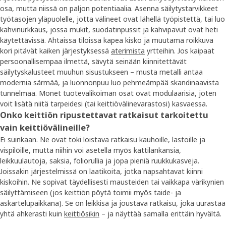
osa, mutta niissä on paljon potentiaalia. Asenna säilytystarvikkeet
työtasojen yläpuolelle, jotta välineet ovat lähellä työpistettä, tai luo
kahvinurkkaus, jossa mukit, suodatinpussit ja kahvipavut ovat heti
käytettävissä. Ahtaissa tiloissa kapea kisko ja muutama roikkuva
kori pitävät kaiken järjestyksessä
aterimista
yrtteihin. Jos kaipaat
persoonallisempaa ilmettä, sävytä seinään kiinnitettävät
säilytyskalusteet muuhun sisustukseen – musta metalli antaa
modernia särmää, ja luonnonpuu luo pehmeämpää skandinaavista
tunnelmaa. Monet tuotevalikoiman osat ovat modulaarisia, joten
voit lisätä niitä tarpeidesi (tai keittiövälinevarastosi) kasvaessa.
Onko keittiön ripustettavat ratkaisut tarkoitettu
vain keittiövälineille?
Ei suinkaan. Ne ovat toki loistava ratkaisu kauhoille, lastoille ja
vispilöille, mutta niihin voi asetella myös kattilankansia,
leikkuulautoja, saksia, foliorullia ja jopa pieniä ruukkukasveja.
Joissakin järjestelmissä on laatikoita, jotka napsahtavat kiinni
kiskoihin. Ne sopivat täydellisesti mausteiden tai vaikkapa värikynien
säilyttämiseen (jos keittiön pöytä toimii myös taide- ja
askartelupaikkana). Se on leikkisä ja joustava ratkaisu, joka uurastaa
yhtä ahkerasti kuin
keittiösikin
– ja näyttää samalla erittäin hyvältä.