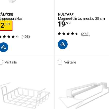
PÅLYCKE
HULTARP
Riippunaulakko
Magneettilista, musta, 38 cm
Hinta 19,99
19
Hinta 2,99
,
99
2
,
99
Arvio: 4.5 / 5 tä
(278)
Arvio: 4.3 / 5 tähteä. Arvostelut yhteensä:
(408)
Vertaile
Vertaile