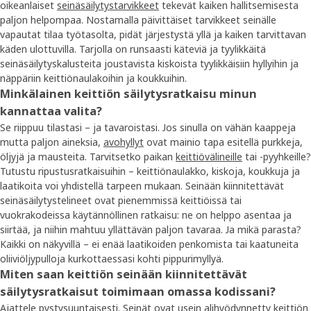
oikeanlaiset
seinäsäilytystarvikkeet
tekevät kaiken hallitsemisesta
paljon helpompaa. Nostamalla päivittäiset tarvikkeet seinälle
vapautat tilaa työtasolta, pidät järjestystä yllä ja kaiken tarvittavan
käden ulottuvilla. Tarjolla on runsaasti käteviä ja tyylikkäitä
seinäsäilytyskalusteita joustavista kiskoista tyylikkäisiin hyllyihin ja
näppäriin keittiönaulakoihin ja koukkuihin.
Minkälainen keittiön säilytysratkaisu minun
kannattaa valita?
Se riippuu tilastasi – ja tavaroistasi. Jos sinulla on vähän kaappeja
mutta paljon aineksia,
avohyllyt
ovat mainio tapa esitellä purkkeja,
öljyjä ja mausteita. Tarvitsetko paikan
keittiövälineille
tai -pyyhkeille?
Tutustu ripustusratkaisuihin – keittiönaulakko, kiskoja, koukkuja ja
laatikoita voi yhdistellä tarpeen mukaan. Seinään kiinnitettävät
seinäsäilytystelineet ovat pienemmissä keittiöissä tai
vuokrakodeissa käytännöllinen ratkaisu: ne on helppo asentaa ja
siirtää, ja niihin mahtuu yllättävän paljon tavaraa. Ja mikä parasta?
Kaikki on näkyvillä – ei enää laatikoiden penkomista tai kaatuneita
oliiviöljypulloja kurkottaessasi kohti pippurimyllyä.
Miten saan keittiön seinään kiinnitettävät
säilytysratkaisut toimimaan omassa kodissani?
Ajattele pystysuuntaisesti. Seinät ovat usein alihyödynnetty keittiön