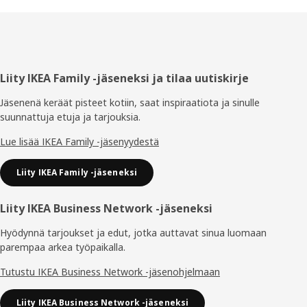
Alatunniste
Liity IKEA Family -jäseneksi ja tilaa uutiskirje
Jäsenenä keräät pisteet kotiin, saat inspiraatiota ja sinulle
suunnattuja etuja ja tarjouksia.​
Lue lisää IKEA Family -jäsenyydestä
Liity IKEA Family -jäseneksi
Liity IKEA Business Network -jäseneksi
Hyödynnä tarjoukset ja edut, jotka auttavat sinua luomaan
parempaa arkea työpaikalla.
Tutustu IKEA Business Network -jäsenohjelmaan
Liity IKEA Business Network -jäseneksi