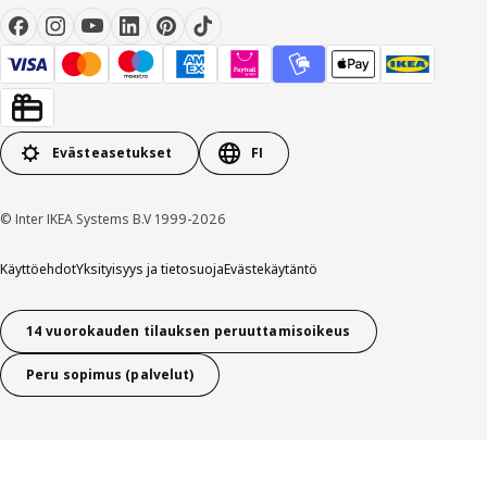
Evästeasetukset
FI
© Inter IKEA Systems B.V 1999-2026
Käyttöehdot
Yksityisyys ja tietosuoja
Evästekäytäntö
14 vuorokauden tilauksen peruuttamisoikeus
Peru sopimus (palvelut)