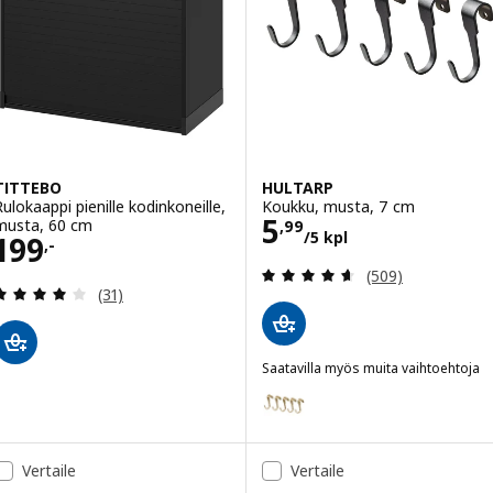
TITTEBO
HULTARP
Rulokaappi pienille kodinkoneille,
Koukku, musta, 7 cm
Hinta 5,99/5 kp
5
musta, 60 cm
,
99
/5 kpl
Hinta 199,-
199
,-
Arvio: 4.6 / 5 tä
(509)
Arvio: 3.9 / 5 tähteä. Arvostelut yhteensä:
(31)
Saatavilla myös muita vaihtoehtoja
HULTARP
Vaihtoehto: HULTARP, Koukku, ki
Vaihtoehto: HULTARP, Koukku, ni
Vertaile
Vertaile