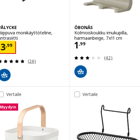
PÅLYCKE
ÖBONÄS
Riippuva monikäyttöteline,
Kolmoiskoukku imukupilla,
ntrasiitti
harmaanbeige, 7x11 cm
Hinta 1,99
1
Hinta 3,99
,
99
3
,
99
Arvio: 3 / 5 täht
(42)
Arvio: 4.8 / 5 tähteä. Arvostelut yhteensä:
(26)
Vertaile
Vertaile
Myydyin