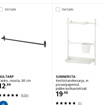
Vertaile
Vertaile
HULTARP
SUNNERSTA
Tanko, musta, 80 cm
Keittiötarvikesarja, ei
Hinta 12,99
12
poraa/paperirul
,
99
pidike/astkuivtel/säil
Hinta 19,98
19
,
98
Arvio: 4.7 / 5 tähteä. Arvostelut yhteensä:
(636)
Arvio: 5 / 5 täht
(1)