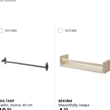
90 tuotetta
Lajittele ja suodata
järjestyksessä ja kaiken helposti käden ulottuvilla.
Siirry tuloksiin
Tulosluettelo
Vertaile
Vertaile
HULTARP
BEKVÄM
Tanko, musta, 60 cm
Maustehylly, haapa
,
99
,
99