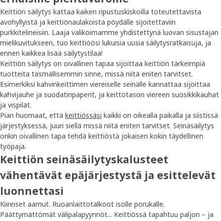
Keittiön säilytys kattaa kaiken ripustuskiskoilla toteutettavista
avohyllyistä ja keittiönaulakoista pöydälle sijoitettaviin
purkkitelineisiin. Laaja valikoimamme yhdistettynä luovan sisustajan
mielikuvitukseen, tuo keittiöösi lukuisia uusia säilytysratkaisuja, ja
ennen kaikkea lisää säilytystilaa!
Keittiön säilytys on oivallinen tapaa sijoittaa keittiön tärkeimpiä
tuotteita täsmällisemmin sinne, missä niitä eniten tarvitset.
Esimerkiksi kahvinkeittimen viereiselle seinälle kannattaa sijoittaa
kahvijauhe ja suodatinpaperit, ja keittotason viereen suosikkikauhat
ja vispilät.
Pian huomaat, että
keittiössäsi
kaikki on oikealla paikalla ja siistissä
järjestyksessä, juuri siellä missä niitä eniten tarvitset. Seinäsäilytys
onkin oivallinen tapa tehdä keittiöstä jokaisen kokin täydellinen
työpaja.
Keittiön seinäsäilytyskalusteet
vähentävät epäjärjestystä ja esittelevät
luonnettasi
Kiireiset aamut. Ruoanlaittotalkoot isolle porukalle.
Päättymättömät välipalapyynnöt... Keittiössä tapahtuu paljon – ja