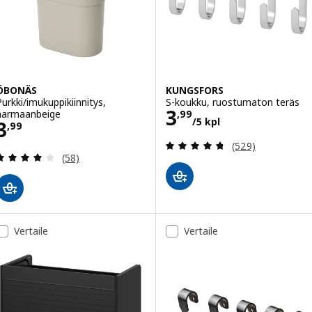
ÖBONÄS
KUNGSFORS
Purkki/imukuppikiinnitys,
S-koukku, ruostumaton teräs
Hinta 3,99/5 kp
3
harmaanbeige
,
99
/5 kpl
Hinta 3,99
3
,
99
Arvio: 4.7 / 5 tä
(529)
Arvio: 3.9 / 5 tähteä. Arvostelut yhteensä:
(58)
Vertaile
Vertaile