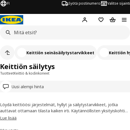
FI
Syötä postinumero
Valitse sijainti
Hej!
Kirjaudu sisään
Suosikit
Ostoskor
Keittiön seinäsäilytystarvikkeet
Keittiön h
Keittiön säilytys
Tuotteet
Keittiö & kodinkoneet
Uusi alempi hinta
Löydä keittiöösi järjestelmät, hyllyt ja säilytystarvikkeet, jotka
auttavat ottamaan tilasta kaiken irti. Käytännöllisten yksityiskohtien
ja fiksujen säilytysratkaisujen avulla lisäät helposti säilytystilaa
Lue lisää
kaappien sisälle, vapautat tilaa työtasolta ja hyödynnät jokaisen
nurkan. Samalla vähennät sotkua ja pidät arjen tavarat siististi