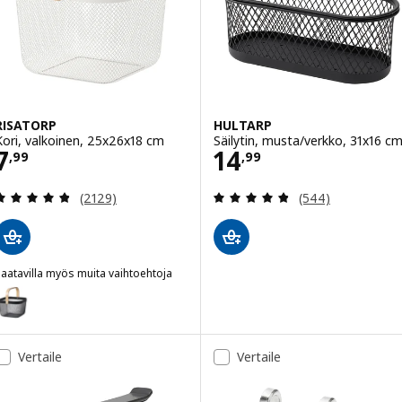
RISATORP
HULTARP
Kori, valkoinen, 25x26x18 cm
Säilytin, musta/verkko, 31x16 c
Hinta 7,99
Hinta 14,99
7
14
,
99
,
99
Arvio: 4.8 / 5 tähteä. Arvostelut yhteensä:
Arvio: 4.8 / 5 tä
(2129)
(544)
aatavilla myös muita vaihtoehtoja
ISATORP
Vaihtoehto: RISATORP, Kori, tummanharmaa, 25x26x18 cm
aihtoehto: RISATORP, Kori, kirkkaanpunainen, 25x26x18 cm
Vertaile
Vertaile