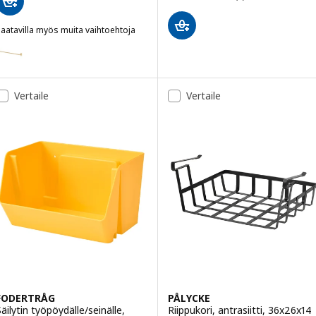
aatavilla myös muita vaihtoehtoja
HULTARP
aihtoehto: HULTARP, Tanko, kiillotettu/messinginvärinen, 80 cm
aihtoehto: HULTARP, Tanko, nikkelöity, 80 cm
Vertaile
Vertaile
FODERTRÅG
PÅLYCKE
Säilytin työpöydälle/seinälle,
Riippukori, antrasiitti, 36x26x14