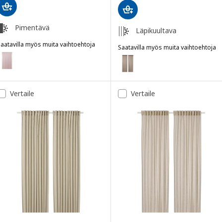
Pimentävä
Läpikuultava
aatavilla myös muita vaihtoehtoja
Saatavilla myös muita vaihtoehtoja
BENGTA
aihtoehto: BENGTA, Pimennysverho, 1 kpl, vaalea roosa/laskosnauh
SILVERLÖNN
Vaihtoehto: SILVERLÖNN, Verhot
Vaihtoehto: SILVERLÖNN, Verhot
Vertaile
Vertaile
Vaihtoehto: SILVERLÖNN, Verho