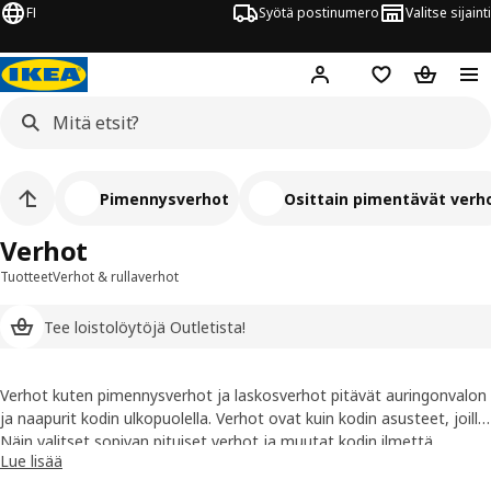
FI
Syötä postinumero
Valitse sijainti
Hej!
Kirjaudu sisään
Suosikit
Ostoskor
Pimennysverhot
Osittain pimentävät verh
Verhot
Tuotteet
Verhot & rullaverhot
Tee loistolöytöjä Outletista!
Verhot kuten pimennysverhot ja laskosverhot pitävät auringonvalon
ja naapurit kodin ulkopuolella. Verhot ovat kuin kodin asusteet, joilla
on suuri merkitys tilan kokonaisilmeeseen. Pimentävä verho auttaa
Näin valitset
sopivan pituiset verhot
ja muutat kodin ilmettä
Lue lisää
pitämään auringonsäteet tehokkaasti poissa makuuhuoneesta ja
helposti. Osta valmisverhot edullisesti verkkokaupasta!
voit nukkua aamut rauhassa pimeässä.