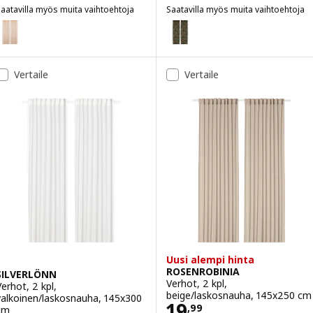
aatavilla myös muita vaihtoehtoja
Saatavilla myös muita vaihtoehtoja
ERESIA
VILDPERSILJA
aihtoehto: TERESIA, Verhot, 2 kpl, oranssi/tankokujalla, 145x250 cm
Vaihtoehto: VILDPERSILJA, Verh
aihtoehto: TERESIA, Verhot, 2 kpl, vaaleanvihreä/tankokujalla, 145x
Vertaile
Vertaile
Uusi alempi hinta
ROSENROBINIA
SILVERLÖNN
Verhot, 2 kpl,
Verhot, 2 kpl,
beige/laskosnauha, 145x250 cm
valkoinen/laskosnauha, 145x300
Hinta 19,99
19
,
99
cm