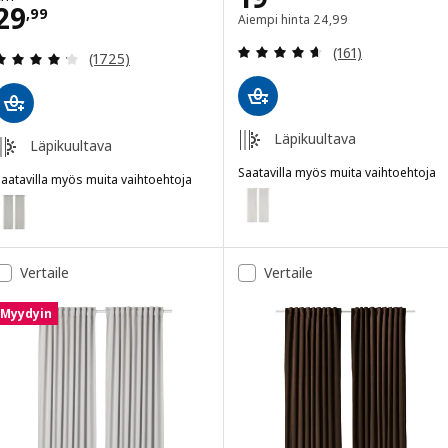
Hinta 29,99
29
,
99
Aiempi hinta 24,99
Aiempi hinta
24
,
99
Arvio: 4.6 / 5 tä
(161)
Arvio: 4.2 / 5 tähteä. Arvostelut yhteensä:
(1725)
Läpikuultava
Läpikuultava
Saatavilla myös muita vaihtoehtoja
aatavilla myös muita vaihtoehtoja
ROSENROBINIA
Vaihtoehto: ROSENROBINIA, Verh
ILVERLÖNN
Vaihtoehto: SILVERLÖNN, Verhot, 2 kpl, vaaleanharmaa/laskosnauha
Vertaile
Vertaile
Myydyin