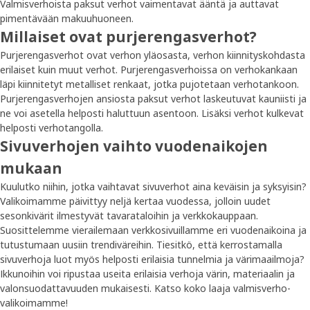
Valmisverhoista paksut verhot vaimentavat ääntä ja auttavat
pimentävään makuuhuoneen.
Millaiset ovat purjerengasverhot?
Purjerengasverhot ovat verhon yläosasta, verhon kiinnityskohdasta
erilaiset kuin muut verhot. Purjerengasverhoissa on verhokankaan
läpi kiinnitetyt metalliset renkaat, jotka pujotetaan verhotankoon.
Purjerengasverhojen ansiosta paksut verhot laskeutuvat kauniisti ja
ne voi asetella helposti haluttuun asentoon. Lisäksi verhot kulkevat
helposti verhotangolla.
Sivuverhojen vaihto vuodenaikojen
mukaan
Kuulutko niihin, jotka vaihtavat sivuverhot aina keväisin ja syksyisin?
Valikoimamme päivittyy neljä kertaa vuodessa, jolloin uudet
sesonkivärit ilmestyvät tavarataloihin ja verkkokauppaan.
Suosittelemme vierailemaan verkkosivuillamme eri vuodenaikoina ja
tutustumaan uusiin trendiväreihin. Tiesitkö, että kerrostamalla
sivuverhoja luot myös helposti erilaisia tunnelmia ja värimaailmoja?
Ikkunoihin voi ripustaa useita erilaisia verhoja värin, materiaalin ja
valonsuodattavuuden mukaisesti. Katso koko laaja valmisverho-
valikoimamme!