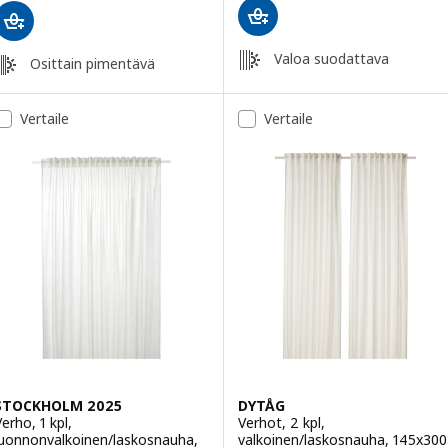
Valoa suodattava
Osittain pimentävä
Vertaile
Vertaile
STOCKHOLM 2025
DYTÅG
erho, 1 kpl,
Verhot, 2 kpl,
luonnonvalkoinen/laskosnauha,
valkoinen/laskosnauha, 145x300