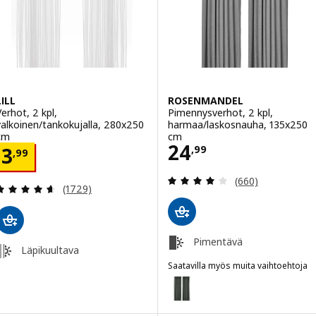
LILL
ROSENMANDEL
Verhot, 2 kpl,
Pimennysverhot, 2 kpl,
valkoinen/tankokujalla, 280x250
harmaa/laskosnauha, 135x250
cm
cm
Hinta 24,99
24
Hinta 3,99
,
99
3
,
99
Arvio: 4.1 / 5 tä
(660)
Arvio: 4.6 / 5 tähteä. Arvostelut yhteensä:
(1729)
Pimentävä
Läpikuultava
Saatavilla myös muita vaihtoehtoja
ROSENMANDEL
Vaihtoehto: ROSENMANDEL, Pim
Vaihtoehto: ROSENMANDEL, Ositt