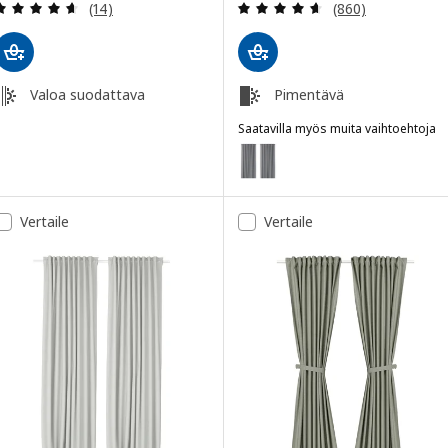
Arvio: 4.6 / 5 tähteä. Arvostelut yhteensä:
Arvio: 4.6 / 5 tä
(14)
(860)
Valoa suodattava
Pimentävä
Saatavilla myös muita vaihtoehtoja
MAJGULL
Vaihtoehto: MAJGULL, Pimennys
Vertaile
Vertaile