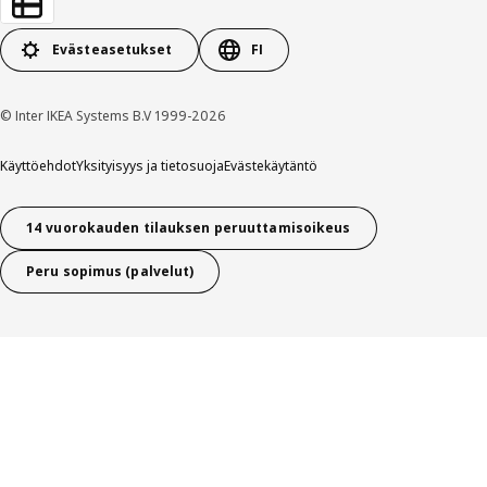
Evästeasetukset
FI
© Inter IKEA Systems B.V 1999-2026
Käyttöehdot
Yksityisyys ja tietosuoja
Evästekäytäntö
14 vuorokauden tilauksen peruuttamisoikeus
Peru sopimus (palvelut)