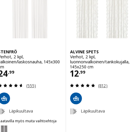
STENFRÖ
ALVINE SPETS
Verhot, 2 kpl,
Verhot, 2 kpl,
valkoinen/laskosnauha, 145x300
luonnonvalkoinen/tankokujalla,
cm
145x250 cm
Hinta 24,99
Hinta 12,99
24
12
,
99
,
99
Arvio: 4.6 / 5 tähteä. Arvostelut yhteensä:
Arvio: 4.8 / 5 tä
(555)
(812)
Läpikuultava
Läpikuultava
aatavilla myös muita vaihtoehtoja
STENFRÖ
Vaihtoehto: STENFRÖ, Verhot, 2 kpl, harmaa/laskosnauha, 145x300 