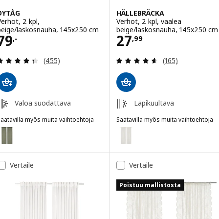
DYTÅG
HÄLLEBRÄCKA
Verhot, 2 kpl,
Verhot, 2 kpl, vaalea
beige/laskosnauha, 145x250 cm
beige/laskosnauha, 145x250 cm
Hinta 79,-
Hinta 27,99
79
27
,-
,
99
Arvio: 4.4 / 5 tähteä. Arvostelut yhteensä:
Arvio: 4.6 / 5 tä
(455)
(165)
Valoa suodattava
Läpikuultava
aatavilla myös muita vaihtoehtoja
Saatavilla myös muita vaihtoehtoja
DYTÅG
HÄLLEBRÄCKA
aihtoehto: DYTÅG, Verhot, 2 kpl, harmaanvihreä/laskosnauha, 145x
Vaihtoehto: HÄLLEBRÄCKA, Verho
aihtoehto: DYTÅG, Verhot, 2 kpl, valkoinen/laskosnauha, 145x250 c
Vertaile
Vertaile
Vaihtoehto: DYTÅG, Verhot, 2 kpl, vaaleanharmaa/laskosnauha, 145
Poistuu mallistosta