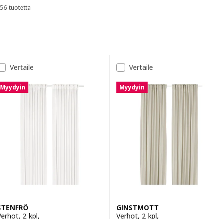
56 tuotetta
Lajittele ja suodata
Siirry tuloksiin
Tulosluettelo
Vertaile
Vertaile
Myydyin
Myydyin
STENFRÖ
GINSTMOTT
Verhot, 2 kpl,
Verhot, 2 kpl,