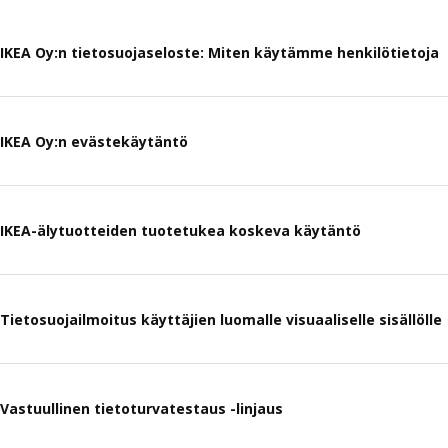
IKEA Oy:n tietosuojaseloste: Miten käytämme henkilötietoja
IKEA Oy:n evästekäytäntö
IKEA-älytuotteiden tuotetukea koskeva käytäntö
Tietosuojailmoitus käyttäjien luomalle visuaaliselle sisällölle
Vastuullinen tietoturvatestaus -linjaus