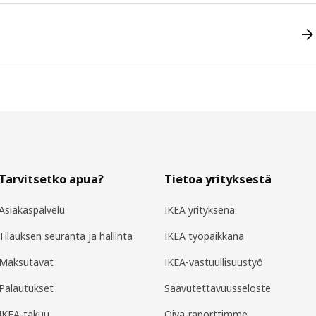
Tarvitsetko apua?
Tietoa yrityksestä
Asiakaspalvelu
IKEA yrityksenä
Tilauksen seuranta ja hallinta
IKEA työpaikkana
Maksutavat
IKEA-vastuullisuustyö
Palautukset
Saavutettavuusseloste
IKEA-takuu
Oiva-raporttimme