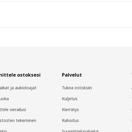
ittele ostoksesi
Palvelut
aikat ja aukioloajat
Tukea ostoksiin
Ruoka
Kuljetus
tele vierailusi
Kierrätys
stosten tekeminen
Rahoitus
atio
Suunnittelupalvelut