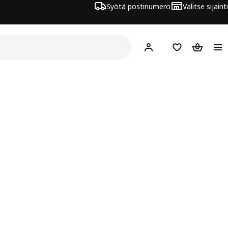
Syötä postinumero
Valitse sijainti
Hej!
Kirjaudu sisään
Suosikit
Ostoskor