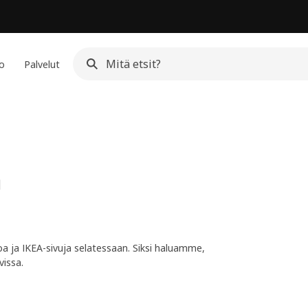
io
Palvelut
a
a ja IKEA-sivuja selatessaan. Siksi haluamme,
vissa.