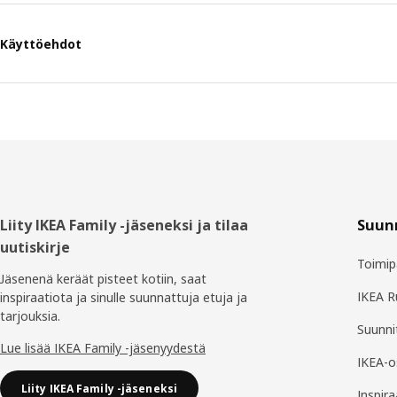
Käyttöehdot
Alatunniste
Liity IKEA Family -jäseneksi ja tilaa
Suunn
uutiskirje
Toimip
Jäsenenä keräät pisteet kotiin, saat
IKEA 
inspiraatiota ja sinulle suunnattuja etuja ja
tarjouksia.​
Suunnit
Lue lisää IKEA Family -jäsenyydestä
IKEA-o
Liity IKEA Family -jäseneksi
Inspira