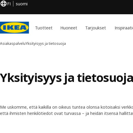
FI
suomi
Tuotteet
Huoneet
Tarjoukset
Inspiraat
Asiakaspalvelu
Yksityisyys ja tietosuoja
Yksityisyys ja tietosuoj
Me uskomme, että kaikilla on oikeus tuntea olonsa kotoisaksi verkko
että ihmisten henkilötiedot ovat turvassa – ja heidän itsensä hallitta