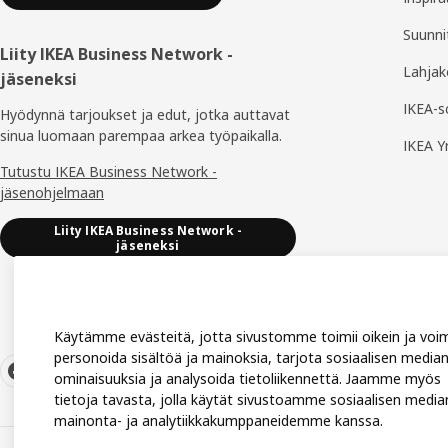
Suunni
Liity IKEA Business Network -
Lahjak
jäseneksi
IKEA-s
Hyödynnä tarjoukset ja edut, jotka auttavat
sinua luomaan parempaa arkea työpaikalla.
IKEA Y
Tutustu IKEA Business Network -
jäsenohjelmaan
Liity IKEA Business Network -
jäseneksi
Käytämme evästeitä, jotta sivustomme toimii oikein ja vo
personoida sisältöä ja mainoksia, tarjota sosiaalisen media
ominaisuuksia ja analysoida tietoliikennettä. Jaamme myös
tietoja tavasta, jolla käytät sivustoamme sosiaalisen media
mainonta- ja analytiikkakumppaneidemme kanssa.