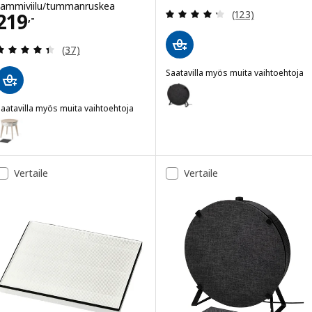
tammiviilu/tummanruskea
Arvio: 4.3 / 5 tä
Hinta 219,-
(123)
219
,-
Arvio: 4.4 / 5 tähteä. Arvostelut yhteensä:
(37)
Saatavilla myös muita vaihtoehtoja
STARKVIND
Vaihtoehto: STARKVIND, Ilmanpuh
aatavilla myös muita vaihtoehtoja
STARKVIND
aihtoehto: STARKVIND, Pöytä/ilmanpuhdistin, ylimääräinen kaasusuo
Vertaile
Vertaile