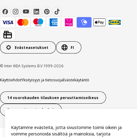
Evästeasetukset
FI
© Inter IKEA Systems B.V 1999-2026
Käyttöehdot
Yksityisyys ja tietosuoja
Evästekäytäntö
14 vuorokauden tilauksen peruuttamisoikeus
Peru sopimus (palvelut)
Käytämme evästeitä, jotta sivustomme toimii oikein ja
voimme personoida sisältöä ja mainoksia, tarjota