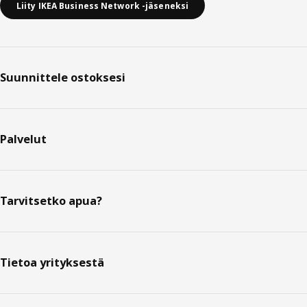
Liity IKEA Business Network -jäseneksi
Suunnittele ostoksesi
Palvelut
Tarvitsetko apua?
Tietoa yrityksestä