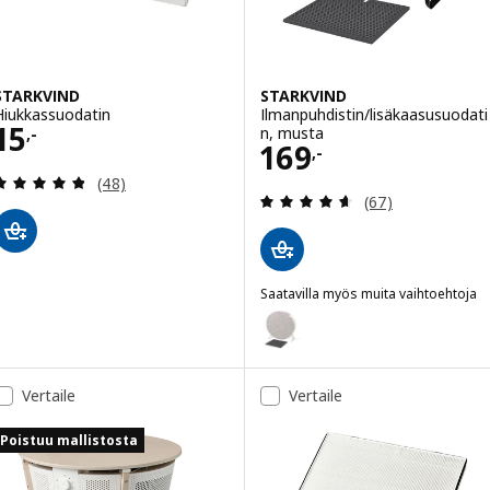
STARKVIND
STARKVIND
Hiukkassuodatin
Ilmanpuhdistin/lisäkaasusuodati
Hinta 15,-
15
n, musta
,-
Hinta 169,-
169
,-
Arvio: 4.8 / 5 tähteä. Arvostelut yhteensä:
(48)
Arvio: 4.6 / 5 tä
(67)
Saatavilla myös muita vaihtoehtoja
STARKVIND
Vaihtoehto: STARKVIND, Ilmanpuh
Vertaile
Vertaile
Poistuu mallistosta