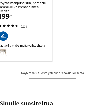
Pöytä/ilmanpuhdistin, petsattu
tammiviilu/tummanruskea
lylaite
Hinta 199,-
199
,-
Arvio: 4.5 / 5 tähteä. Arvostelut yhteensä:
(96)
aatavilla myös muita vaihtoehtoja
STARKVIND
aihtoehto: STARKVIND, Pöytä/ilmanpuhdistin, petsattu tammiviilu/val
Näytetään 9 tulosta yhteensä 9 hakutuloksesta
Sinulle suositeltua