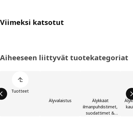
Viimeksi katsotut
Aiheeseen liittyvät tuotekategoriat
Ohita lista
Tuotteet
Älyvalaistus
Älykkäät
Älyk
ilmanpuhdistimet,
kau
suodattimet &
tarvikkeet