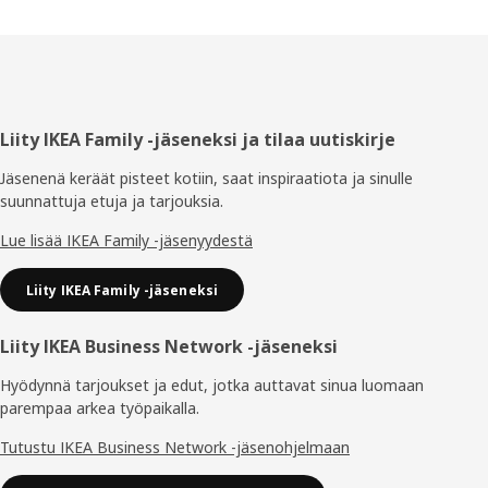
Alatunniste
Liity IKEA Family -jäseneksi ja tilaa uutiskirje
Jäsenenä keräät pisteet kotiin, saat inspiraatiota ja sinulle
suunnattuja etuja ja tarjouksia.​
Lue lisää IKEA Family -jäsenyydestä
Liity IKEA Family -jäseneksi
Liity IKEA Business Network -jäseneksi
Hyödynnä tarjoukset ja edut, jotka auttavat sinua luomaan
parempaa arkea työpaikalla.
Tutustu IKEA Business Network -jäsenohjelmaan