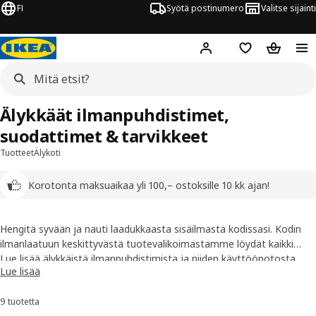
FI
Syötä postinumero
Valitse sijainti
Hej!
Kirjaudu sisään
Suosikit
Ostoskor
Älykkäät ilmanpuhdistimet,
suodattimet & tarvikkeet
Tuotteet
Älykoti
Korotonta maksuaikaa yli 100,– ostoksille 10 kk ajan!
Hengitä syvään ja nauti laadukkaasta sisäilmasta kodissasi. Kodin
ilmanlaatuun keskittyvästä tuotevalikoimastamme löydät kaikki
tarvittavat tuotteet kotisi sisäilman parantamiseen.
Lue lisää älykkäistä ilmanpuhdistimista ja niiden käyttöönotosta
Lue lisää
Ilmanlaaduntunnistimet valvovat kotisi ilmanlaatua, ja
ilmanpuhdistimien tuotetukisivultamme!
ilmanpuhdistimet sekä suodattimet puhdistavat sisäilmaa
9 tuotetta
Lajittele ja suodata
epäpuhtauksista. Voit ohjata tuotteita manuaalisesti tai IKEA Home