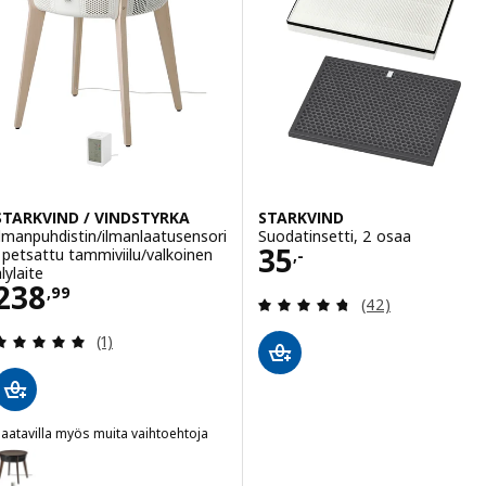
STARKVIND / VINDSTYRKA
STARKVIND
Ilmanpuhdistin/ilmanlaatusensori
Suodatinsetti, 2 osaa
Hinta 35,-
35
, petsattu tammiviilu/valkoinen
,-
lylaite
Hinta 238,99
238
,
99
Arvio: 4.7 / 5 tä
(42)
Arvio: 5 / 5 tähteä. Arvostelut yhteensä:
(1)
aatavilla myös muita vaihtoehtoja
TARKVIND / VINDSTYRKA
aihtoehto: STARKVIND / VINDSTYRKA, Ilmanpuhdistin/ilmanlaatusens