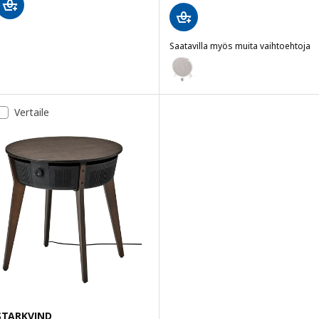
Saatavilla myös muita vaihtoehtoja
STARKVIND / VINDSTYRKA
Vaihtoehto: STARKVIND / VINDST
Vertaile
STARKVIND