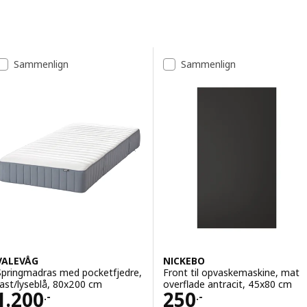
Spring til resultater
Resultatliste
Sammenlign
Sammenlign
VALEVÅG
NICKEBO
Springmadras med pocketfjedre,
Front til opvaskemaskine, mat
fast/lyseblå, 80x200 cm
overflade antracit, 45x80 cm
Pris 1200.-
Pris 250.-
1.200
250
.-
.-