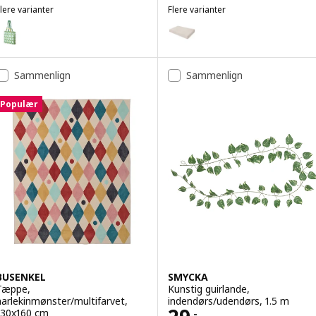
lere varianter
Flere varianter
SKYNKE
FRÖSÖN
ulighed: SKYNKE, Bærepose, lysegul/multifarvet, 45x36 cm
Mulighed: FRÖSÖN, Betræk til s
Sammenlign
Sammenlign
Populær
BUSENKEL
SMYCKA
Tæppe,
Kunstig guirlande,
harlekinmønster/multifarvet,
indendørs/udendørs, 1.5 m
130x160 cm
.-