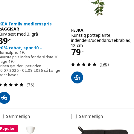
IKEA Family medlemspris
RAGGISAR
FEJKA
Kurv sæt med 3, grå
Kunstig potteplante,
Pris 39.-
39
.-
indendørs/udendørs/zebrablad,
12 cm
20% rabat, spar 10.-
Pris 79.-
79
.-
Normalpris 49.-
Normalpris
49
.-
aveste pris inden for de sidste 30
Laveste pris inden for de sidste 30 dage 49.-
dage
49
.-
Anmeld: 4.8 ud af
(190)
Prisen gælder i perioden
30.07.2026 - 02.09.2026 så længe
lager haves
Anmeld: 4.8 ud af 5 Stjerner. Anmeldelser i alt:
(76)
Sammenlign
Sammenlign
Populær