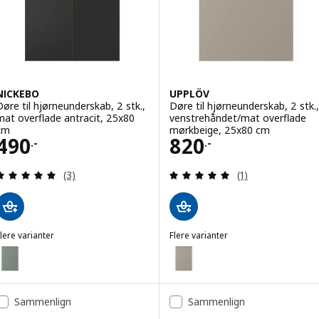
NICKEBO
UPPLÖV
Døre til hjørneunderskab, 2 stk.,
Døre til hjørneunderskab, 2 stk.,
mat overflade antracit, 25x80
venstrehåndet/mat overflade
cm
mørkbeige, 25x80 cm
Pris 490.-
Pris 820.-
490
820
.-
.-
Anmeld: 5 ud af 5 Stjerner. Anmeldelser i alt:
Anmeld: 5 ud af 5
(3)
(1)
lere varianter
Flere varianter
NICKEBO
UPPLÖV
ulighed: NICKEBO, Døre til hjørneunderskab, 2 stk., mat overflade 
Mulighed: UPPLÖV, Døre til hjø
Mulighed: UPPLÖV, Døre til hjør
Sammenlign
Sammenlign
Mulighed: UPPLÖV, Døre til hjør