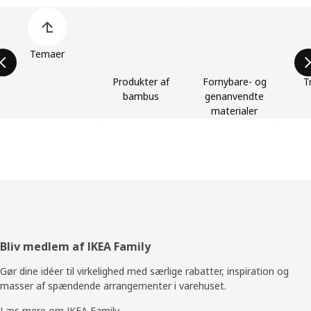
Spring listen med produktkategorier over
Temaer
Produkter af
Fornybare- og
T
bambus
genanvendte
materialer
Footer
Bliv medlem af IKEA Family
Gør dine idéer til virkelighed med særlige rabatter, inspiration og
masser af spændende arrangementer i varehuset.
Læs mere om IKEA Family