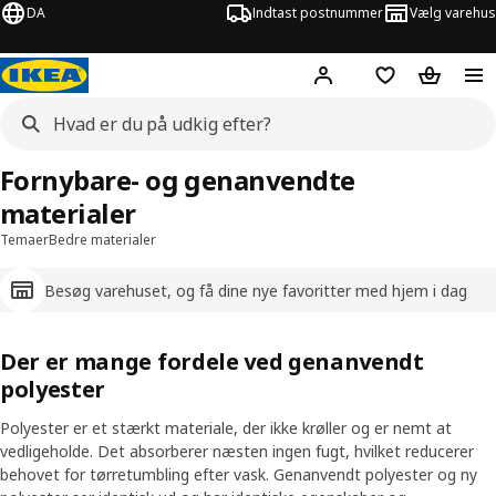
DA
Indtast postnummer
Vælg varehus
Hej!
Log ind her
Huskeliste
Kurv
Fornybare- og genanvendte
materialer
Temaer
Bedre materialer
Besøg varehuset, og få dine nye favoritter med hjem i dag
Der er mange fordele ved genanvendt
polyester
Polyester er et stærkt materiale, der ikke krøller og er nemt at
vedligeholde. Det absorberer næsten ingen fugt, hvilket reducerer
behovet for tørretumbling efter vask. Genanvendt polyester og ny