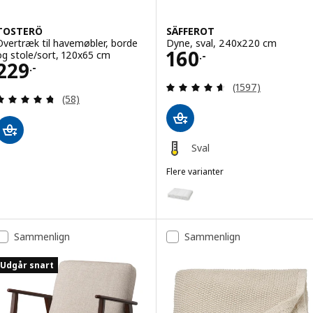
TOSTERÖ
SÄFFEROT
Overtræk til havemøbler, borde
Dyne, sval, 240x220 cm
Pris 160.-
160
og stole/sort, 120x65 cm
.-
Pris 229.-
229
.-
Anmeld: 4.6 ud af
(1597)
Anmeld: 4.7 ud af 5 Stjerner. Anmeldelser i alt:
(58)
Sval
Flere varianter
SÄFFEROT
Mulighed: SÄFFEROT, Fiberdyne
Mulighed: SÄFFEROT, Fiberdyne
Sammenlign
Sammenlign
Udgår snart