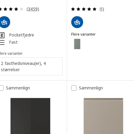
Anmeld: 4 ud af 5 Stjerner. Anmeldelser i alt:
Anmeld: 5 ud af 5
(3459)
(1)
Flere varianter
Pocketfjedre
NICKEBO
Mulighed: NICKEBO, Front til o
Fast
lere varianter
2 fasthedsniveau(er), 4
størrelser
Sammenlign
Sammenlign