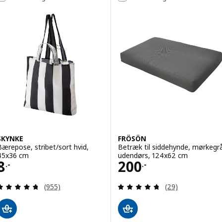
SKYNKE
FRÖSÖN
Bærepose, stribet/sort hvid,
Betræk til siddehynde, mørkegr
45x36 cm
udendørs, 124x62 cm
Pris 8.-
Pris 200.-
8
200
.-
.-
Anmeld: 4.7 ud af 5 Stjerner. Anmeldelser i alt:
Anmeld: 4.7 ud af
(955)
(29)