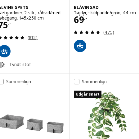
ALVINE SPETS
BLÅVINGAD
Netgardiner, 2 stk., råhvid/med
Tøjdyr, skildpadde/grøn, 44 cm
Pris 69.-
69
løbegang, 145x250 cm
.-
Pris 75.-
75
.-
Anmeld: 4.8 ud af
(475)
Anmeld: 4.8 ud af 5 Stjerner. Anmeldelser i alt:
(812)
Tyndt stof
Sammenlign
Sammenlign
Udgår snart