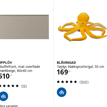
UPPLÖV
BLÅVINGAD
Skuffefront, mat overflade
Tøjdyr, blæksprutte/gul, 50 cm
Pris 169.-
169
mørkbeige, 80x40 cm
.-
Pris 510.-
510
.-
Anmeld: 4.9 ud af
(1041)
Anmeld: 4.9 ud af 5 Stjerner. Anmeldelser i alt:
(10)
lere varianter