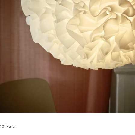
101 varer
Sorter og filtrer